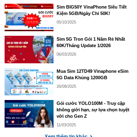
Sim BIG50Y VinaPhone Siêu Tiết
Kiệm 5GB/Ngày Chỉ 50K!
05/10/2025
Sim 5G Tron Gói 1 Năm Rẻ Nhất
60K/Tháng Update 1/2026
06/03/2026
Mua Sim 12TD49 Vinaphone eSim
5G Data Khủng 1200GB
26/09/2025
Gói cước YOLO100M - Truy cập
không giới hạn, sự lựa chọn tuyệt
vời cho Gen Z
11/03/2025
Xem thêm tin khác