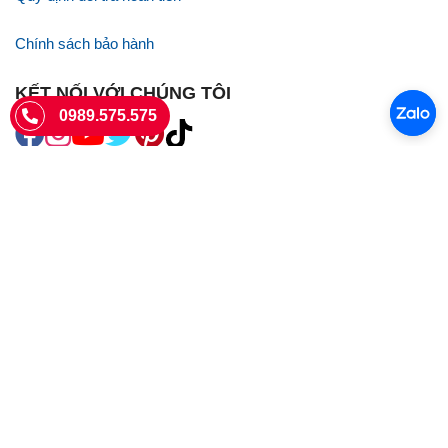
Chính sách bảo hành
KẾT NỐI VỚI CHÚNG TÔI
0989.575.575
SIÊU THỊ SIM THẺ
Sieuthisimthe.com là trang web chuyên về
sim số đẹp
- Một dịch vụ
của Công ty TNHH SHOPSUMO
Giấy phép KD số 0107957761 cấp tại Sở Kế hoạch và đầu tư Hà Nội.
Văn phòng: 73 Trường Chinh, Phương Liệt, Hà Nội
Ngày làm việc: Thứ hai - CN
Hotline:
0989.575.575
Giờ mở cửa: 8h - 18h00
Email: info@sieuthisimthe.com