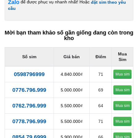
Zalo
để được phục vụ nhanh nhất! Hoặc
đặt sim theo yêu
cầu
Mời bạn tham khảo số gần giống đang còn trong
kho
Mua
Số sim
Giá bán
Điểm
Sim
0598796999
4.840.000₫
71
Mua sim
0776.796.999
5.000.000₫
69
Mua sim
0762.796.999
5.500.000₫
64
Mua sim
0778.796.999
5.500.000₫
71
Mua sim
0854.79.6999
5.900.000₫
66
Mua sim