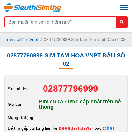
togg
Trang chủ
Vnpt
02877796999 Sim Tam Hoa vnpt Đầu số 02
02877796999 SIM TAM HOA VNPT ĐẦU SỐ
02
02877796999
Sim số đẹp
Sim chưa được cập nhật trên hệ
Giá bán
thống
Mạng di động
0989.575.575
Chat
Để tìm gấp vui lòng liên hệ
hoặc