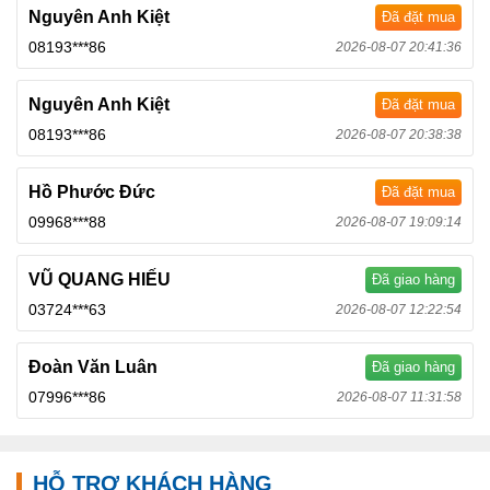
Nguyên Anh Kiệt
Đã đặt mua
08193***86
2026-08-07 20:41:36
Nguyên Anh Kiệt
Đã đặt mua
08193***86
2026-08-07 20:38:38
Hồ Phước Đức
Đã đặt mua
09968***88
2026-08-07 19:09:14
VŨ QUANG HIẾU
Đã giao hàng
03724***63
2026-08-07 12:22:54
Đoàn Văn Luân
Đã giao hàng
07996***86
2026-08-07 11:31:58
HỖ TRỢ KHÁCH HÀNG