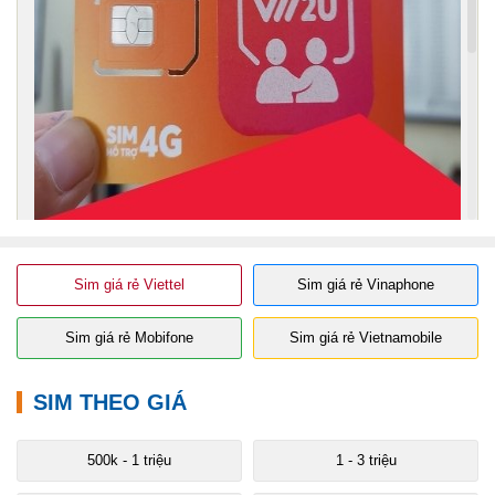
Sim giá rẻ Viettel
Sim giá rẻ Vinaphone
Sim giá rẻ Mobifone
Sim giá rẻ Vietnamobile
SIM THEO GIÁ
Sim số VIP Vietnamobile
- Bí Quyết Xây Dựng Hình Ảnh
Thương Hiệu Đại Gia
500k - 1 triệu
1 - 3 triệu