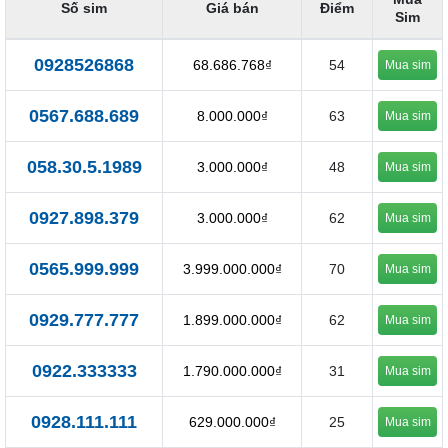
Số sim
Giá bán
Điểm
Sim
0928526868
68.686.768₫
54
Mua sim
0567.688.689
8.000.000₫
63
Mua sim
058.30.5.1989
3.000.000₫
48
Mua sim
0927.898.379
3.000.000₫
62
Mua sim
0565.999.999
3.999.000.000₫
70
Mua sim
0929.777.777
1.899.000.000₫
62
Mua sim
0922.333333
1.790.000.000₫
31
Mua sim
0928.111.111
629.000.000₫
25
Mua sim