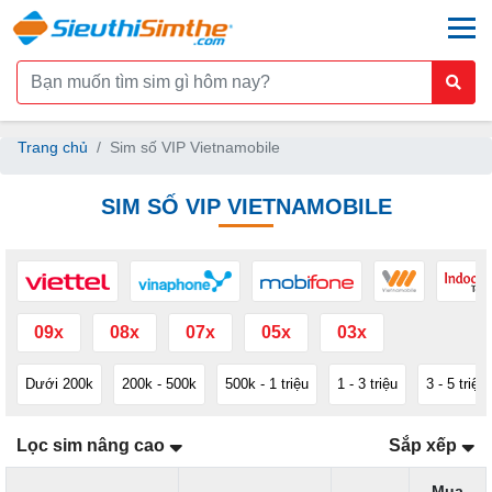
togg
Trang chủ
Sim số VIP Vietnamobile
SIM SỐ VIP VIETNAMOBILE
09x
08x
07x
05x
03x
Dưới 200k
200k - 500k
500k - 1 triệu
1 - 3 triệu
3 - 5 triệu
Lọc sim nâng cao
Sắp xếp
Mua