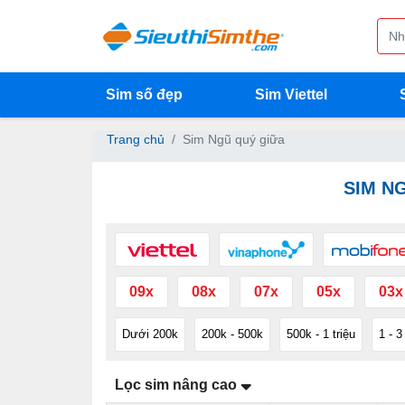
Sim số đẹp
Sim Viettel
Trang chủ
Sim Ngũ quý giữa
SIM N
09x
08x
07x
05x
03x
Dưới 200k
200k - 500k
500k - 1 triệu
1 - 3
Lọc sim nâng cao