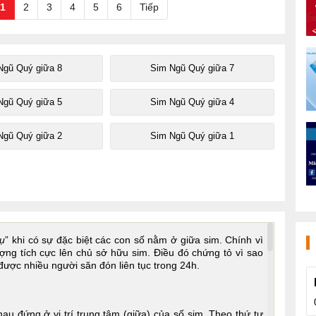
1
2
3
4
5
6
Tiếp
Ngũ Quý giữa 8
Sim Ngũ Quý giữa 7
Ngũ Quý giữa 5
Sim Ngũ Quý giữa 4
Ngũ Quý giữa 2
Sim Ngũ Quý giữa 1
rụ
” khi có sự đặc biệt các con số nằm ở giữa sim. Chính vì
ợng tích cực lên chủ sở hữu sim. Điều đó chứng tỏ vì sao
được nhiều người săn đón liên tục trong 24h.
au đứng ở vị trí trung tâm (giữa) của số sim. Theo thứ tự