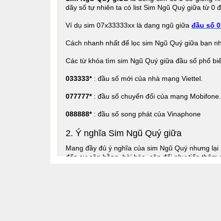
dãy số tự nhiên ta có list Sim Ngũ Quý giữa từ 0 
Ví dụ sim 07x33333xx là dạng ngũ giữa
đầu số 0
Cách nhanh nhất để lọc sim Ngũ Quý giữa bạn 
Các từ khóa tìm sim Ngũ Quý giữa đầu số phổ bi
033333*
: đầu số mới của nhà mạng Viettel.
077777*
: đầu số chuyển đổi của mạng Mobifone.
088888*
: đầu số song phát của Vinaphone
2. Ý nghĩa Sim Ngũ Quý giữa
Mang đầy đủ ý nghĩa của sim Ngũ Quý nhưng lại 
đến sự cân bằng, hài hòa, cân đối như tiếp thêm
Giống như thuyết “
Vạn vật hấp dẫn
” thì điều 
mang đến cho chủ sở sim nguồn năng lượng tích 
người luôn có tài lộc, may mắn song hành khi sở 
Thuộc họ
Sim Vip
chính vì thế dòng Ngũ Quý giữ
sim. Do có sự cân bằng vì có 5 số giống nhau tr