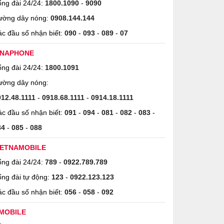
ng đài 24/24:
1800.1090
-
9090
ường dây nóng:
0908.144.144
c đầu số nhận biết:
090
-
093
-
089
-
07
INAPHONE
ng đài 24/24:
1800.1091
ường dây nóng:
912.48.1111
-
0918.68.1111
-
0914.18.1111
c đầu số nhận biết:
091
-
094
-
081
-
082
-
083
-
84
-
085
-
088
IETNAMOBILE
ng đài 24/24:
789
-
0922.789.789
ng đài tự động:
123
-
0922.123.123
c đầu số nhận biết:
056
-
058
-
092
MOBILE