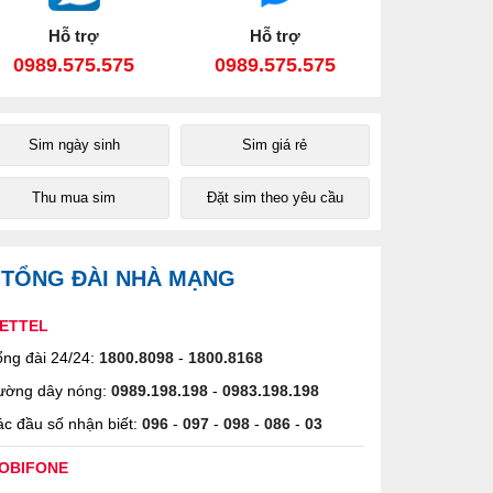
Hỗ trợ
Hỗ trợ
0989.575.575
0989.575.575
Sim ngày sinh
Sim giá rẻ
Thu mua sim
Đặt sim theo yêu cầu
TỔNG ĐÀI NHÀ MẠNG
IETTEL
ng đài 24/24:
1800.8098
-
1800.8168
ường dây nóng:
0989.198.198
-
0983.198.198
c đầu số nhận biết:
096
-
097
-
098
-
086
-
03
OBIFONE