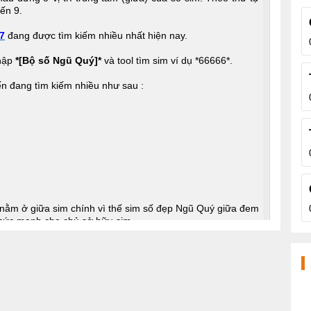
đến 9.
7
đang được tìm kiếm nhiều nhất hiện nay.
nhập
*[Bộ số Ngũ Quý]*
và tool tìm sim ví dụ *66666*.
ến đang tìm kiếm nhiều như sau :
nằm ở giữa sim chính vì thế sim số đẹp Ngũ Quý giữa đem
 sức mạnh cho chủ sở hữu sim.
đặc biệt của Sim Ngũ Quý giữa là thu hút mọi ánh nhìn và
cực dồi dào. Chính điều này là hệ quả dẫn đến chủ sim là
hữu sim.
a không chỉ có sự khác biệt về giá cả mà cả về phong thủy
ong sim nên hầu hết những số sim này đem đến sự hài hòa,