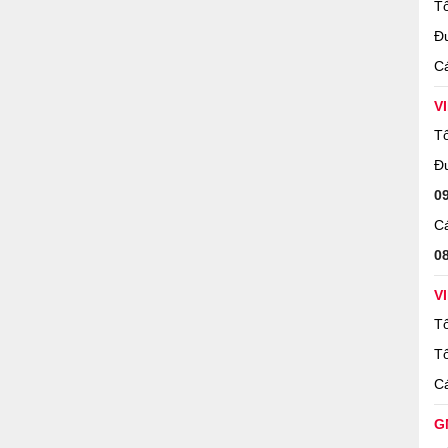
Tổ
Đ
Cá
V
Tổ
 khi dùng Sim Ngũ Quý giữa !
Đ
0
hủ sim là được định vị bản thân một cách rõ ràng, là người
i. Dù ở lĩnh vực, công việc nào được giao thì chủ Sim Ngũ
Cá
m vụ.
0
ng cao cấp thì sim số đẹp Ngũ Quý giữa đem đến sự sang
hủ nhân.
V
Tổ
 trụ
” thì sự tò mò, băn khoăn của người khác về bạn “
là ai
ấn tượng tốt đẹp ban đầu về chủ nhân sim với người khác,
Tổ
à lợi ích tuyệt vời của số đẹp Ngũ Quý giữa mang lại.
Cá
hủ sim tiết kiệm một khoản tiền không hề nhỏ khi mua sim.
ém gì
Sim Ngũ Quý
nhưng giá rẻ hơn rất nhiều.
G