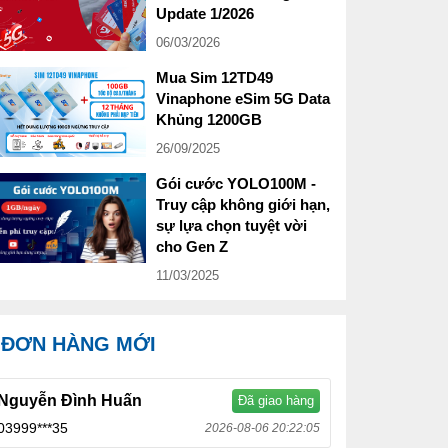
Update 1/2026
06/03/2026
Mua Sim 12TD49
Vinaphone eSim 5G Data
Khủng 1200GB
26/09/2025
Gói cước YOLO100M -
Truy cập không giới hạn,
sự lựa chọn tuyệt vời
cho Gen Z
11/03/2025
ĐƠN HÀNG MỚI
Nguyễn Đình Huấn
Đã giao hàng
03999***35
2026-08-06 20:22:05