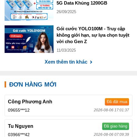
5G Data Khủng 1200GB
Theo: Siêu Thị Sim Thẻ
26/09/2025
Gói cước YOLO100M - Truy cập
không giới hạn, sự lựa chọn tuyệt
vời cho Gen Z
11/03/2025
Xem thêm tin khác
ĐƠN HÀNG MỚI
Công Phương Anh
Đã đặt mua
09655***12
2026-08-06 17:01:37
Tu Nguyen
Đã giao hàng
03966***42
2026-08-06 07:09:39