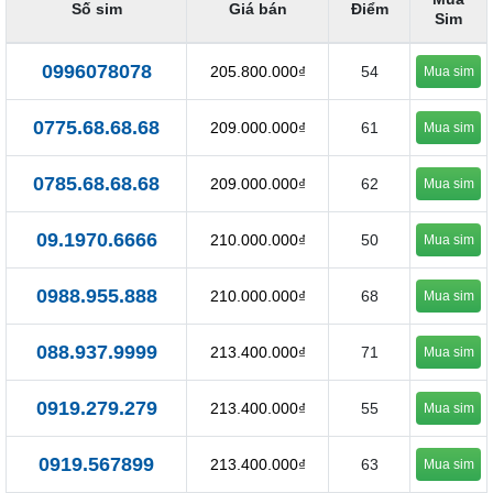
Số sim
Giá bán
Điểm
Sim
0996078078
205.800.000₫
54
Mua sim
0775.68.68.68
209.000.000₫
61
Mua sim
0785.68.68.68
209.000.000₫
62
Mua sim
09.1970.6666
210.000.000₫
50
Mua sim
0988.955.888
210.000.000₫
68
Mua sim
088.937.9999
213.400.000₫
71
Mua sim
0919.279.279
213.400.000₫
55
Mua sim
0919.567899
213.400.000₫
63
Mua sim