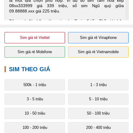
là một lựa chọn phù hợp. Ví dụ số sim Tam hoa kép
08xx333999 giá 339 triệu, số sim Ngũ quý giữa
09.88888.xxx giá 225 triệu.
Bên cạnh đó những dòng sim như Taxi, số tiến, Thần tài, Lộc
phát,…hoàn toàn có thể chọn được số sim đắt giá. Ví dụ số
sim Taxi 4 xx64.64.64.64 giá 250 triệu, số Tiến 09xx99.6789
giá 230 triệu, số sim Thần tài xxxx39.39.39 giá 350 triệu, số
Sim giá rẻ Viettel
Sim giá rẻ Vinaphone
sim Lộc phát xxxx68.68.68 giá 350 triệu.
Sim giá rẻ Mobifone
Sim giá rẻ Vietnamobile
Với mức giá như vậy, bạn có thể chọn bất kỳ loại sim yêu
thích, số đẹp, VIP.
SIM THEO GIÁ
500k - 1 triệu
1 - 3 triệu
3 - 5 triệu
5 - 10 triệu
10 - 50 triệu
50 - 100 triệu
100 - 200 triệu
200 - 400 triệu