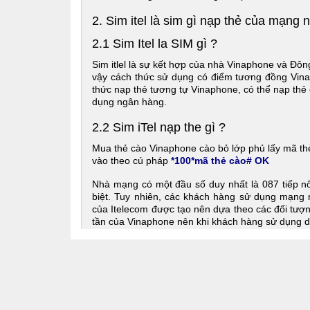
2. Sim itel là sim gì nạp thẻ của mạng 
2.1 Sim Itel la SIM gì ?
Sim itlel là sự kết hợp của nhà Vinaphone và Đô
vậy cách thức sử dụng có điểm tương đồng Vina
thức nạp thẻ tương tự Vinaphone, có thể nạp thẻ 
dụng ngân hàng.
2.2 Sim iTel nạp the gì ?
Mua thẻ cào Vinaphone cào bỏ lớp phủ lấy mã t
vào theo cú pháp
*100*mã thẻ cào# OK
Nhà mạng có một đầu số duy nhất là 087 tiếp n
biệt. Tuy nhiên, các khách hàng sử dụng mạn
của Itelecom được tạo nên dựa theo các đối tượ
tần của Vinaphone nên khi khách hàng sử dụng d
tương đối ổn định.
Sim itel giá cực sốc, chỉ 80K tha hồ chọn số, ph
3. Cách đăng ký thông thuê bao, kích h
3.1 Cách đăng ký thông thuê bao, kích 