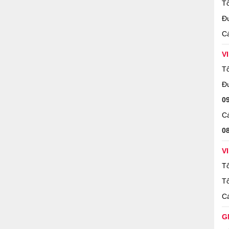
Tổ
oặc điểm bán sim toàn quốc. Khi mua, cần mang theo
Đ
 quy định của Bộ TT&TT.
Cá
l để quản lý tài khoản, tra cước, nạp tiền và đăng ký thêm
V
Tổ
Đ
0
Cá
0
V
Tổ
Tổ
Cá
G