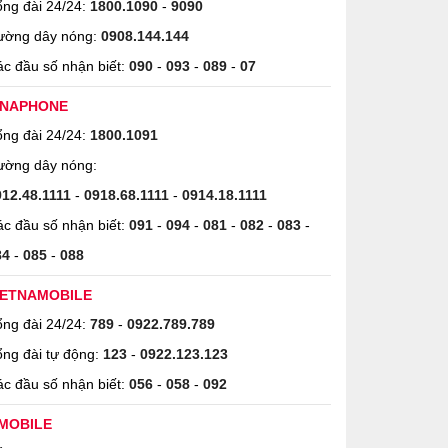
ng đài 24/24:
1800.1090
-
9090
ường dây nóng:
0908.144.144
c đầu số nhận biết:
090
-
093
-
089
-
07
INAPHONE
ng đài 24/24:
1800.1091
ường dây nóng:
912.48.1111
-
0918.68.1111
-
0914.18.1111
c đầu số nhận biết:
091
-
094
-
081
-
082
-
083
-
84
-
085
-
088
IETNAMOBILE
ng đài 24/24:
789
-
0922.789.789
ng đài tự động:
123
-
0922.123.123
c đầu số nhận biết:
056
-
058
-
092
MOBILE