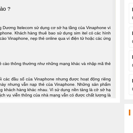
nào ?
ng Dương Itelecom sử dụng cơ sở hạ tầng của Vinaphone vì
phone. Khách hàng thuê bao sử dụng sim itel có các hình
cào Vinaphone, nẹp thẻ online qua ví điện tử hoặc các ứng
hẻ cào thông thường như những mạng khác và nhập mã thẻ
ối các đầu số của Vinaphone nhưng được hoạt động riêng
g này nhưng vẫn nạp thẻ của Vinaphone. Những sản phẩm
ng khách hàng khác nhau. Vì sử dụng nền tảng là cở sở hạ
ịch vụ viễn thông của nhà mạng vẫn có được chất lượng là
ù hợp cho data trong nước hoặc
sim du lịch
cho quốc tế.
oạt sim itel và đăng ký mạng
hoạt