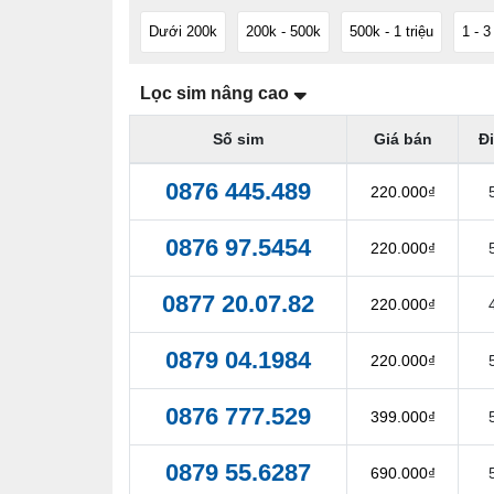
Dưới 200k
200k - 500k
500k - 1 triệu
1 - 3
Lọc sim nâng cao
Số sim
Giá bán
Đ
0876 445.489
220.000₫
0876 97.5454
220.000₫
0877 20.07.82
220.000₫
0879 04.1984
220.000₫
0876 777.529
399.000₫
0879 55.6287
690.000₫