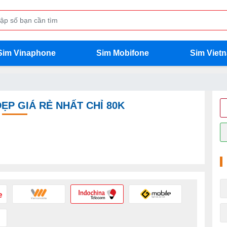
Sim Vinaphone
Sim Mobifone
Sim Viet
ĐẸP GIÁ RẺ NHẤT CHỈ 80K