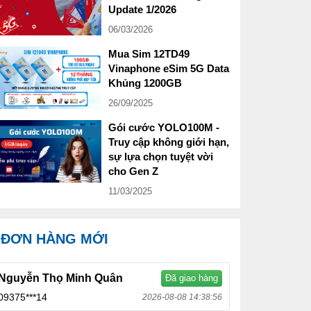
Update 1/2026
06/03/2026
Mua Sim 12TD49
Vinaphone eSim 5G Data
Khủng 1200GB
26/09/2025
Gói cước YOLO100M -
Truy cập không giới hạn,
sự lựa chọn tuyệt vời
cho Gen Z
11/03/2025
ĐƠN HÀNG MỚI
Nguyễn Thọ Minh Quân
Đã giao hàng
09375***14
2026-08-08 14:38:56