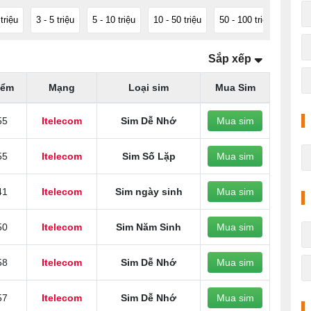
 triệu
3 - 5 triệu
5 - 10 triệu
10 - 50 triệu
50 - 100 triệu
100 -
Sắp xếp
iểm
Mạng
Loại sim
Mua Sim
55
Itelecom
Sim Dễ Nhớ
Mua sim
55
Itelecom
Sim Số Lặp
Mua sim
41
Itelecom
Sim ngày sinh
Mua sim
50
Itelecom
Sim Năm Sinh
Mua sim
58
Itelecom
Sim Dễ Nhớ
Mua sim
57
Itelecom
Sim Dễ Nhớ
Mua sim