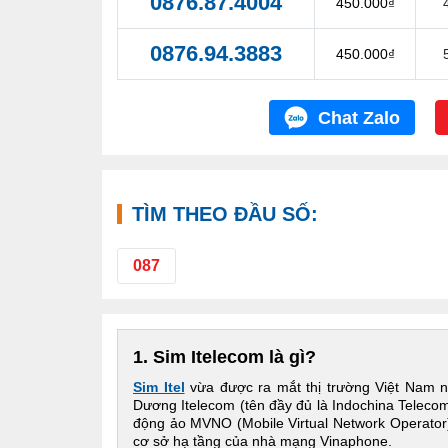
0876.87.4004
450.000₫
0876.94.3883
450.000₫
Chat Zalo
TÌM THEO ĐẦU SỐ:
087
1. Sim Itelecom là gì?
Sim Itel
vừa được ra mắt thị trường Việt Nam 
Dương Itelecom (tên đầy đủ là Indochina Telecom
động ảo MVNO (Mobile Virtual Network Operator)
cơ sở hạ tầng của nhà mạng Vinaphone.