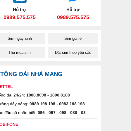
Hỗ trợ
Hỗ trợ
0989.575.575
0989.575.575
Sim ngày sinh
Sim giá rẻ
Thu mua sim
Đặt sim theo yêu cầu
TỔNG ĐÀI NHÀ MẠNG
IETTEL
ng đài 24/24:
1800.8098
-
1800.8168
ường dây nóng:
0989.198.198
-
0983.198.198
c đầu số nhận biết:
096
-
097
-
098
-
086
-
03
OBIFONE