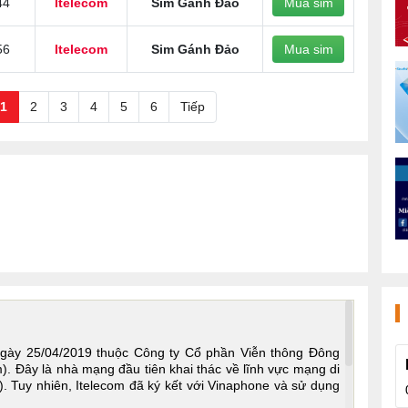
44
Itelecom
Sim Gánh Đảo
Mua sim
56
Itelecom
Sim Gánh Đảo
Mua sim
1
2
3
4
5
6
Tiếp
ngày 25/04/2019 thuộc Công ty Cổ phần Viễn thông Đông
). Đây là nhà mạng đầu tiên khai thác về lĩnh vực mạng di
. Tuy nhiên, Itelecom đã ký kết với Vinaphone và sử dụng