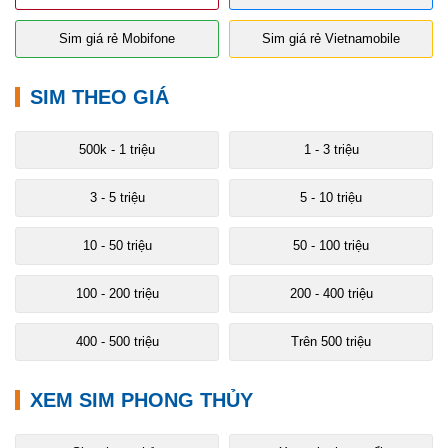
- Làm sim yêu cầu số
gần số đang dùng
Sim giá rẻ Mobifone
Sim giá rẻ Vietnamobile
- Đặt làm sim giống biển số xe
- Là ngày sinh, ngày cưới, ngày lễ trọng đại của cá nhân
SIM THEO GIÁ
người dùng
- Làm sim theo phong thủy
500k - 1 triệu
1 - 3 triệu
- Làm sim là số nhà
3 - 5 triệu
5 - 10 triệu
- Đặt làm sim giống số chứng minh nhân dân.
10 - 50 triệu
50 - 100 triệu
100 - 200 triệu
200 - 400 triệu
400 - 500 triệu
Trên 500 triệu
XEM SIM PHONG THỦY