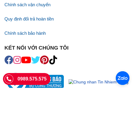
Chính sách vận chuyển
Quy định đổi trả hoàn tiền
Chính sách bảo hành
KẾT NỐI VỚI CHÚNG TÔI
0989.575.575
SIÊU THỊ SIM THẺ
Sieuthisimthe.com là trang web chuyên về
sim số đẹp
- Một dịch vụ
của Công ty TNHH SHOPSUMO
Giấy phép KD số 0107957761 cấp tại Sở Kế hoạch và đầu tư Hà Nội.