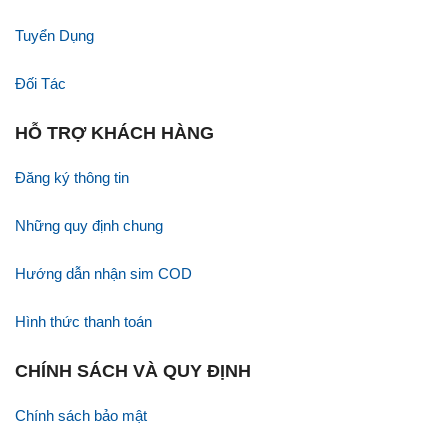
Tuyển Dụng
Bản đồ google maps chỉ đường đến Hình ảnh Siêu Thị Sim
Thẻ tại 575 Giải Phóng, Hoàng Mai, Hà Nội
Đối Tác
Theo: Siêu Thị Sim Thẻ
HỖ TRỢ KHÁCH HÀNG
Đăng ký thông tin
Các mạng Viettel, Vina, Mobi, Vietnamobile
Những quy định chung
Hướng dẫn nhận sim COD
Hình thức thanh toán
CHÍNH SÁCH VÀ QUY ĐỊNH
Chính sách bảo mật