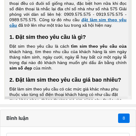
thoại đều có đuôi số giống nhau, đặc biệt hơn nữa khi đọc
số điện thoại là nhắc lại địa chỉ số nhà như số nhà 575 Giải
phóng với dàn số liên hệ: 0909.575.575 - 0919.575.575 -
0989.575.575. Cũng từ đó nhu cầu
đặt làm sim theo yêu
cầu
đã trở lên như một trào luu trong xã hội hiện nay.
1. Đặt sim theo yêu cầu là gì?
Đặt sim theo yêu cầu là cách
tìm sim theo yêu cầu của
khách hàng, tìm theo nhu cầu của khách hàng là sim ngày
tháng năm sinh, ngày cưới, ngày lễ hay bất cứ một ngày lễ
trọng đại nào đó khách hàng muốn ghi dấu ấn bằng chính
sim số đẹp
của mình.
2. Đặt làm sim theo yêu cầu giá bao nhiêu?
Đặt làm sim theo yêu cầu có các mức giá khác nhau phụ
thuộc vào từng số điện thoại khách hàng có như cầu đặt
mua khác nhau, thông thường giá sim cũng phụ thuộc vào
các số cụ thể, theo từng mạng cụ thể cũng như theo từ loại
số đẹp chi tiết như sau:
Bình luận
8