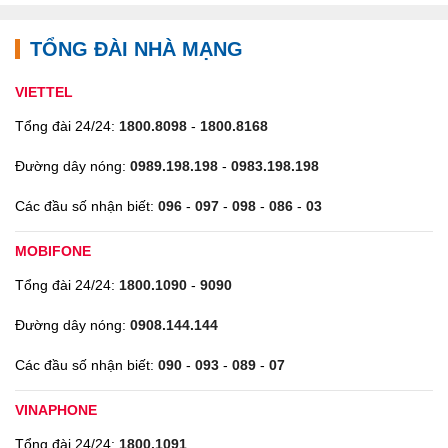
20 năm trong lĩnh vực sim số, thẻ cào Siêu Thị Sim Thẻ
TỔNG ĐÀI NHÀ MẠNG
SIÊU THỊ SIM THẺ ĐẠI LÝ PHÂN PHỐI SIM SỐ ĐẸP
Liên hệ:
0909.575.575 - 0919.575.575 - 0989.575.575
VIETTEL
Website: https://sieuthisimthe.com/
Tổng đài 24/24:
1800.8098
-
1800.8168
Địa chỉ : 575 Giải Phóng, Giáp Bát, Hoàng Mai, Hà Nội
Đường dây nóng:
0989.198.198
-
0983.198.198
Các đầu số nhận biết:
096
-
097
-
098
-
086
-
03
MOBIFONE
Tổng đài 24/24:
1800.1090
-
9090
Đường dây nóng:
0908.144.144
Các đầu số nhận biết:
090
-
093
-
089
-
07
VINAPHONE
Tổng đài 24/24:
1800.1091