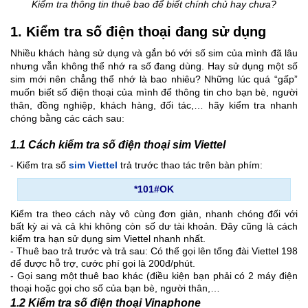
Kiểm tra thông tin thuê bao để biết chính chủ hay chưa?
1. Kiểm tra số điện thoại đang sử dụng
Nhiều khách hàng sử dụng và gắn bó với số sim của mình đã lâu
nhưng vẫn không thể nhớ ra số đang dùng. Hay sử dụng một số
sim mới nên chẳng thể nhớ là bao nhiêu? Những lúc quá “gấp”
muốn biết số điện thoại của mình để thông tin cho bạn bè, người
thân, đồng nghiệp, khách hàng, đối tác,… hãy kiểm tra nhanh
chóng bằng các cách sau:
1.1 Cách kiểm tra số điện thoại sim Viettel
- Kiểm tra số
sim Viettel
trả trước thao tác trên bàn phím:
*101#OK
Kiểm tra theo cách này vô cùng đơn giản, nhanh chóng đối với
bất kỳ ai và cả khi không còn số dư tài khoản. Đây cũng là cách
kiểm tra hạn sử dụng sim Viettel nhanh nhất.
- Thuê bao trả trước và trả sau: Có thể gọi lên tổng đài Viettel 198
để được hỗ trợ, cước phí gọi là 200đ/phút.
- Gọi sang một thuê bao khác (điều kiện bạn phải có 2 máy điện
thoại hoặc gọi cho số của bạn bè, người thân,…
1.2 Kiểm tra số điện thoại Vinaphone