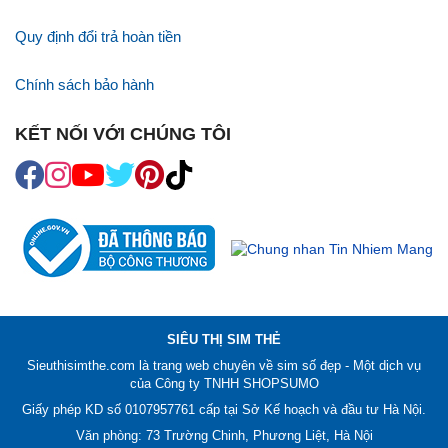
Quy định đổi trả hoàn tiền
Chính sách bảo hành
KẾT NỐI VỚI CHÚNG TÔI
SIÊU THỊ SIM THẺ
Sieuthisimthe.com là trang web chuyên về
sim số đẹp
- Một dịch vụ
của Công ty TNHH SHOPSUMO
Giấy phép KD số 0107957761 cấp tại Sở Kế hoạch và đầu tư Hà Nội.
Văn phòng: 73 Trường Chinh, Phương Liệt, Hà Nội