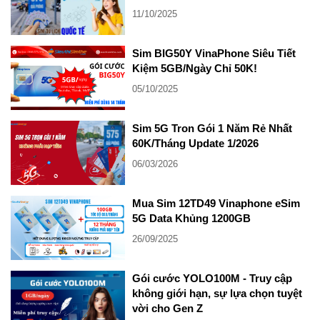
11/10/2025
Sim BIG50Y VinaPhone Siêu Tiết
Kiệm 5GB/Ngày Chỉ 50K!
05/10/2025
Sim 5G Tron Gói 1 Năm Rẻ Nhất
60K/Tháng Update 1/2026
06/03/2026
Mua Sim 12TD49 Vinaphone eSim
5G Data Khủng 1200GB
26/09/2025
Gói cước YOLO100M - Truy cập
không giới hạn, sự lựa chọn tuyệt
vời cho Gen Z