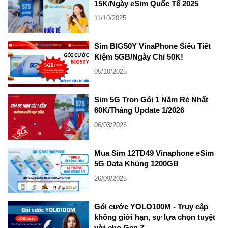
15K/Ngày eSim Quốc Tế 2025
11/10/2025
Sim BIG50Y VinaPhone Siêu Tiết
Kiệm 5GB/Ngày Chỉ 50K!
05/10/2025
Sim 5G Tron Gói 1 Năm Rẻ Nhất
60K/Tháng Update 1/2026
06/03/2026
Mua Sim 12TD49 Vinaphone eSim
5G Data Khủng 1200GB
26/09/2025
Gói cước YOLO100M - Truy cập
không giới hạn, sự lựa chọn tuyệt
vời cho Gen Z