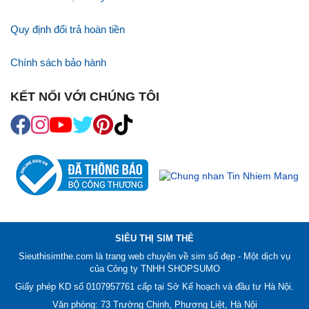
Quy định đổi trả hoàn tiền
Chính sách bảo hành
KẾT NỐI VỚI CHÚNG TÔI
SIÊU THỊ SIM THẺ
Sieuthisimthe.com là trang web chuyên về
sim số đẹp
- Một dịch vụ
của Công ty TNHH SHOPSUMO
Giấy phép KD số 0107957761 cấp tại Sở Kế hoạch và đầu tư Hà Nội.
Văn phòng: 73 Trường Chinh, Phương Liệt, Hà Nội