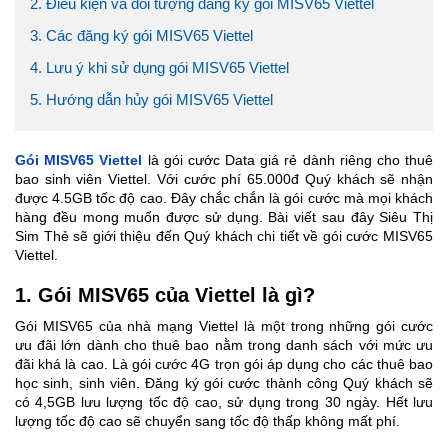
2. Điều kiện và đối tượng đăng ký gói MISV65 Viettel
3. Các đăng ký gói MISV65 Viettel
4. Lưu ý khi sử dụng gói MISV65 Viettel
5. Hướng dẫn hủy gói MISV65 Viettel
Gói MISV65 Viettel
là gói cước Data giá rẻ dành riêng cho thuê
bao sinh viên Viettel. Với cước phí 65.000đ Quý khách sẽ nhận
được 4.5GB tốc độ cao. Đây chắc chắn là gói cước mà mọi khách
hàng đều mong muốn được sử dụng. Bài viết sau đây Siêu Thị
Sim Thẻ sẽ giới thiệu đến Quý khách chi tiết về gói cước MISV65
Viettel.
1. Gói MISV65 của Viettel là gì?
Gói MISV65 của nhà mạng Viettel là một trong những gói cước
ưu đãi lớn dành cho thuê bao nằm trong danh sách với mức ưu
đãi khá là cao. Là gói cước 4G trọn gói áp dụng cho các thuê bao
học sinh, sinh viên. Đăng ký gói cước thành công Quý khách sẽ
có 4,5GB lưu lượng tốc độ cao, sử dụng trong 30 ngày. Hết lưu
lượng tốc độ cao sẽ chuyển sang tốc độ thấp không mất phí.