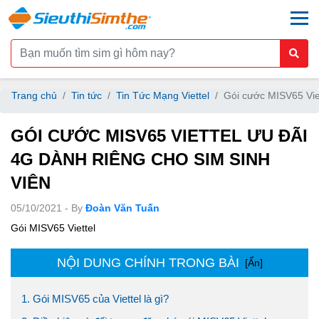
togg
Trang chủ
Tin tức
Tin Tức Mạng Viettel
Gói cước MISV65 Viet
GÓI CƯỚC MISV65 VIETTEL ƯU ĐÃI
4G DÀNH RIÊNG CHO SIM SINH
VIÊN
05/10/2021 - By
Đoàn Văn Tuấn
Gói MISV65 Viettel
NỘI DUNG CHÍNH TRONG BÀI
[Ẩn]
1. Gói MISV65 của Viettel là gì?