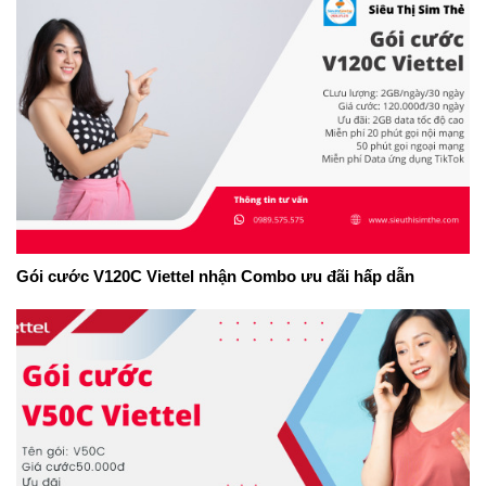
Gói cước V120C Viettel nhận Combo ưu đãi hấp dẫn