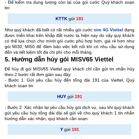
- Để kiểm tra dung lượng còn lại của gói cước Quý khách soạn
tin:
KTTK
gửi
191
Như quý khách đã biết có rất nhiều gói cước
sim 4G Viettel
đang
được triển khai trên khắp đất nước ta hiện nay do vậy quý khách
có thể lựa chọn cho mình gói cước phù hợp hơn, giá rẻ hơn như
gói MI30, MI50 để đảm bảo việc kết nối khi có nhu cầu sử dụng
đến và tiết kiệm tốt đa chi phí cho mỗi tháng.
5. Hướng dẫn hủy gói MISV65 Viettel
Để hủy đi gói MISV65 Viettel quý khách chỉ cần gửi tin nhắn hủy
theo 2 bước rất đơn giản sau đây:
- Bước 1: Gửi yêu cầu hủy đến tổng đài 191 của Viettel, Quý
khách soạn tin:
HUY
gửi
191
- Bước 2: Xác nhận lại yêu cầu hủy gói dịch vụ, sau khi quý khách
gửi yêu cầu hủy tổng đài đài sẽ gửi về cho quý khách 1 tin nhắn
hướng dẫn xác nhận, quý khách cần soạn:
Y
gửi
191