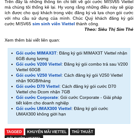
Trên đây là những thông tin chi tiết về gói cước MISV65 Viettel
mà chúng tôi thống kê lại. Hy vọng rằng những điều này sẽ giúp
ích được cho quý khách trong việc đăng ký và lựa chọn gói cước
với nhu cầu sử dụng của mình. Chúc Quý khách đăng ký gói
cước MISV65
sim sinh viên Viettel
thành công.
Theo: Siêu Thị Sim Thẻ
Xem thêm bài viết liên quan:
Gói cước MIMAX3T
: Đăng ký gói MIMAX3T Viettel nhận
6GB dung lượng
Gói cước V200 Viettel
: Đăng ký gói combo trả sau V200
Viettel 60GB
Gói cước V250 Viettel
: Cách đăng ký gói V250 Viettel
nhận 90GB/tháng
Gói cước D70 Viettel
: Cách đăng ký gói cước D70
Viettel cho Dcom nhận 7GB
Gói cước Corporate
: Gói cước Corporate - Giải pháp
tiết kiệm cho doanh nghiệp
Gói cước UMAX300 Viettel
: Đăng ký gói cước
UMAX300 không giới hạn
TAGGED
KHUYẾN MÃI VIETTEL
THỦ THUẬT