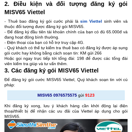
2. Điều kiện và đối tượng đăng ký gói
MISV65 Viettel
- Thuê bao đăng ký gói cước phải là
sim Viettel
sinh viên và
thuộc đối tượng được đăng ký gói MISV65.
- Để đăng ký đầu tiên tài khoản chính của bạn có đủ 65.000đ và
đang hoạt động bình thường.
- Điện thoại của bạn có hỗ trợ truy cập 4G.
- Quý khách có thể tự kiểm tra thuê bao có đăng ký được áp sụng
gói cước hay không bằng cách soạn tin: KM gửi 266
Hoặc gọi ngay trực tiếp tới tổng đài: 198 để được các tổng đài
viên kiểm tra giúp và tư vấn thêm.
3. Các đăng ký gói MISV65 Viettel
Để đăng ký gói cước MISV65 Viettel, Quý khách soạn tin với cú
pháp:
MISV65 0976575575
gửi
9123
Khi đăng ký xong, lưu ý khách hàng cần khởi động lại điện
thoại/thiết bị để nhận các ưu đãi của Viettel áp dụng cho gói
MISV65.