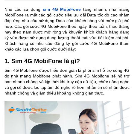
Nhu cầu sử dụng
sim 4G MobiFone
tăng nhanh, nhà mạng
MobiFone ra mắt các gói cước siêu ưu đãi Data tốc độ cao nhằm
đáp ứng nhu cầu sử dụng Data của khách hàng với mức giá phù
hợp. Các gói cước 4G MobiFone theo ngày, theo tuần, theo tháng
hay theo năm được mở rộng và khuyến khích khách hàng đăng
ký vừa được sử dụng dung lượng thoải mái vừa tiết kiệm chi phí.
Khách hàng có nhu cầu đăng ký gói cước 4G MobiFone tham
khảo các lựa chọn gói cước dưới đây:
1. Sim 4G MobiFone là gì?
Sim 4G Mobifone được hiểu đơn giản là phôi sim hỗ trợ sóng 4G
do nhà mạng Mobifone phát hành. Sim 4G Mobifone sẽ hỗ trợ
bạn nhanh chóng và kịp thời khi truy cập dữ liệu, chức năng nghe
và gọi sẽ được lọc tạp âm để nghe rõ hơn, nhắn tin sẽ nhận được
nhanh chóng và giảm thiểu khoảng không gian thực.