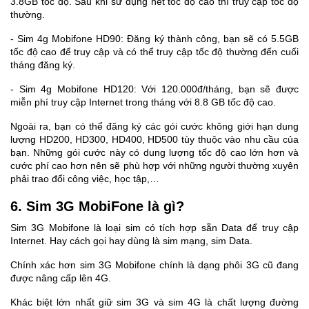
3.8GB tốc độ. Sau khi sử dụng hết tốc độ cao thì truy cập tốc độ
thường.
- Sim 4g Mobifone HD90: Đăng ký thành công, bạn sẽ có 5.5GB
tốc độ cao để truy cập và có thể truy cập tốc độ thường đến cuối
tháng đăng ký.
- Sim 4g Mobifone HD120: Với 120.000đ/tháng, bạn sẽ được
miễn phí truy cập Internet trong tháng với 8.8 GB tốc độ cao.
Ngoài ra, bạn có thể đăng ký các gói cước không giới hạn dung
lượng HD200, HD300, HD400, HD500 tùy thuộc vào nhu cầu của
bạn. Những gói cước này có dung lượng tốc độ cao lớn hơn và
cước phí cao hơn nên sẽ phù hợp với những người thường xuyên
phải trao đổi công việc, học tập,…
6. Sim 3G MobiFone là gì?
Sim 3G Mobifone là loại sim có tích hợp sẵn Data để truy cập
Internet. Hay cách gọi hay dùng là sim mạng, sim Data.
Chính xác hơn sim 3G Mobifone chính là dạng phôi 3G cũ đang
được nâng cấp lên 4G.
Khác biệt lớn nhất giữ sim 3G và sim 4G là chất lượng đường