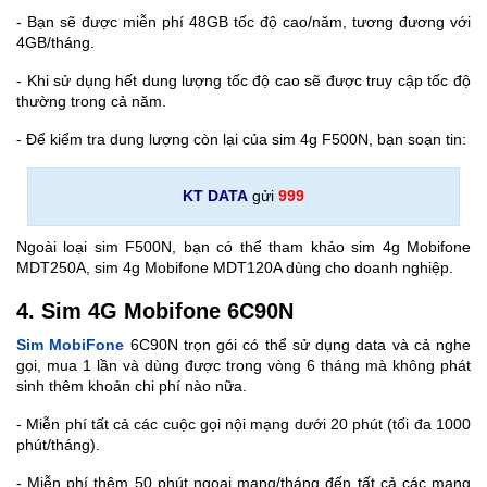
- Bạn sẽ được miễn phí 48GB tốc độ cao/năm, tương đương với
4GB/tháng.
- Khi sử dụng hết dung lượng tốc độ cao sẽ được truy cập tốc độ
thường trong cả năm.
- Để kiểm tra dung lượng còn lại của sim 4g F500N, bạn soạn tin:
KT DATA
gửi
999
Ngoài loại sim F500N, bạn có thể tham khảo sim 4g Mobifone
MDT250A, sim 4g Mobifone MDT120A dùng cho doanh nghiệp.
4. Sim 4G Mobifone 6C90N
Sim MobiFone
6C90N trọn gói có thể sử dụng data và cả nghe
gọi, mua 1 lần và dùng được trong vòng 6 tháng mà không phát
sinh thêm khoản chi phí nào nữa.
- Miễn phí tất cả các cuộc gọi nội mạng dưới 20 phút (tối đa 1000
phút/tháng).
- Miễn phí thêm 50 phút ngoại mạng/tháng đến tất cả các mạng