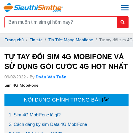
togg
Trang chủ
Tin tức
Tin Tức Mạng Mobifone
Tự tay đổi sim 4
TỰ TAY ĐỔI SIM 4G MOBIFONE VÀ
SỬ DỤNG GÓI CƯỚC 4G HOT NHẤT
09/02/2022 - By
Đoàn Văn Tuấn
Sim 4G MobiFone
NỘI DUNG CHÍNH TRONG BÀI
[Ẩn]
1. Sim 4G MobiFone là gì?
2. Cách đăng ký sim Data 4G MobiFone