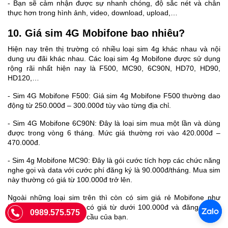
- Bạn sẽ cảm nhận được sự nhanh chóng, độ sắc nét và chân
thực hơn trong hình ảnh, video, download, upload,…
10. Giá sim 4G Mobifone bao nhiêu?
Hiện nay trên thị trường có nhiều loại sim 4g khác nhau và nội
dung ưu đãi khác nhau. Các loại sim 4g Mobifone được sử dụng
rộng rãi nhất hiện nay là F500, MC90, 6C90N, HD70, HD90,
HD120,…
- Sim 4G Mobifone F500: Giá sim 4g Mobifone F500 thường dao
động từ 250.000đ – 300.000đ tùy vào từng địa chỉ.
- Sim 4G Mobifone 6C90N: Đây là loại sim mua một lần và dùng
được trong vòng 6 tháng. Mức giá thường rơi vào 420.000đ –
470.000đ.
- Sim 4g Mobifone MC90: Đây là gói cước tích hợp các chức năng
nghe gọi và data với cước phí đăng ký là 90.000đ/tháng. Mua sim
này thường có giá từ 100.000đ trở lên.
Ngoài những loại sim trên thì còn có sim giá rẻ Mobifone như
HD70, HD90, HD120,…có giá từ dưới 100.000đ và đăng ký sử
0989.575.575
dụng gói cước theo nhu cầu của bạn.