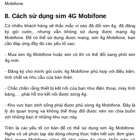
Mobifone.
8. Cách sử dụng sim 4G Mobifone
Có nhiều khách hàng sẽ thắc mắc vì sao đã đổi sim 4g, đã đăng
ký gói cước,…nhưng vẫn không sử dụng được mạng 4g
Mobifone. Để có thể sử dụng được mạng, sim 4g Mobifone, bạn
cần đáp ứng đầy đủ các yếu tố sau:
- Mua sim 4g Mobifone hoặc sim cũ thì có thể đổi sang phôi sim
4g mới.
- Đăng ký cho mình gói cước 4g Mobifone phù hợp với điều kiện,
tính chất và nhu cầu của bản thân.
- Chắc chắn rằng thiết bị kết nối của bạn như điện thoại, máy tính
bảng,… phải hỗ trợ kết nối được sóng 4g.
- Khu vực bạn sinh sống phải được phủ sóng 4g Mobifone. Đây là
lý do quan trọng và không thể thay đổi được nên xin chia buồn
với những bạn ở những khu vực này.
Trên là các yếu tố cơ bản để có thể sử dụng sim 4g Mobifone.
Nghe có vẻ phức tạp dài dòng nhưng thực hiện hết sức đơn giản.
Nhà mạng Mobifone cũng đã phủ sóng 4g rộng khắp trên cả