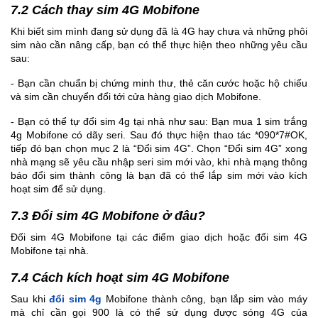
7.2 Cách thay sim 4G Mobifone
Khi biết sim mình đang sử dụng đã là 4G hay chưa và những phôi
sim nào cần nâng cấp, bạn có thể thực hiện theo những yêu cầu
sau:
- Bạn cần chuẩn bị chứng minh thư, thẻ căn cước hoặc hộ chiếu
và sim cần chuyển đổi tới cửa hàng giao dịch Mobifone.
- Bạn có thể tự đổi sim 4g tại nhà như sau: Bạn mua 1 sim trắng
4g Mobifone có dãy seri. Sau đó thực hiện thao tác *090*7#OK,
tiếp đó bạn chọn mục 2 là “Đổi sim 4G”. Chọn “Đổi sim 4G” xong
nhà mạng sẽ yêu cầu nhập seri sim mới vào, khi nhà mạng thông
báo đổi sim thành công là bạn đã có thể lắp sim mới vào kích
hoạt sim để sử dụng.
7.3 Đổi sim 4G Mobifone ở đâu?
Đối sim 4G Mobifone tại các điểm giao dịch hoặc đổi sim 4G
Mobifone tại nhà.
7.4 Cách kích hoạt sim 4G Mobifone
Sau khi
đổi sim 4g
Mobifone thành công, bạn lắp sim vào máy
mà chỉ cần gọi 900 là có thể sử dụng được sóng 4G của