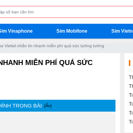
Sim Vinaphone
Sim Mobifone
Sim Viet
a Viettel nhắn tin nhanh miễn phí quá sức tưởng tưởng
NHANH MIỄN PHÍ QUÁ SỨC
T
T
T
T
HÍNH TRONG BÀI
[Ẩn]
T
T