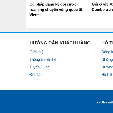
Cú pháp đăng ký gói cước
Gói cước V1
roaming chuyển vùng quốc tế
Combo ưu đ
Viettel
HƯỚNG DẪN KHÁCH HÀNG
HỖ 
Giới thiệu
Đăng k
Thông tin liên hệ
Những 
Tuyển Dụng
Hướng
Đối Tác
Hình t
Sieuthisimt