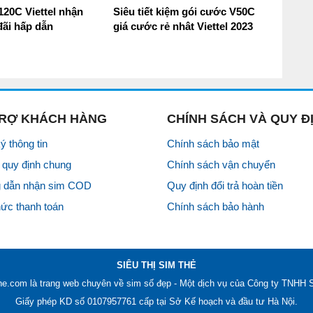
20C Viettel nhận
Siêu tiết kiệm gói cước V50C
ãi hấp dẫn
giá cước rẻ nhât Viettel 2023
TRỢ KHÁCH HÀNG
CHÍNH SÁCH VÀ QUY Đ
ý thông tin
Chính sách bảo mật
quy định chung
Chính sách vận chuyển
 dẫn nhận sim COD
Quy định đổi trả hoàn tiền
hức thanh toán
Chính sách bảo hành
SIÊU THỊ SIM THẺ
he.com là trang web chuyên về
sim số đẹp
- Một dịch vụ của Công ty TNH
Giấy phép KD số 0107957761 cấp tại Sở Kế hoạch và đầu tư Hà Nội.