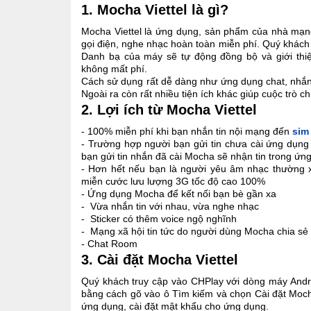
1. Mocha Viettel là gì?
Mocha Viettel là ứng dụng, sản phẩm của nhà mạng
gọi điện, nghe nhạc hoàn toàn miễn phí. Quý khách 
Danh bạ của máy sẽ tự động đồng bộ và giới thi
không mất phí.
Cách sử dụng rất dễ dàng như ứng dụng chat, nhắn 
Ngoài ra còn rất nhiều tiện ích khác giúp cuộc trò c
2. Lợi ích từ Mocha Viettel
- 100% miễn phí khi bạn nhắn tin nội mạng đến
sim
- Trường hợp người bạn gửi tin chưa cài ứng dụng
bạn gửi tin nhắn đã cài Mocha sẽ nhận tin trong ứ
- Hơn hết nếu bạn là người yêu âm nhạc thường 
miễn cước lưu lượng 3G tốc độ cao 100%
- Ứng dụng Mocha để kết nối bạn bè gần xa
- Vừa nhắn tin với nhau, vừa nghe nhạc
- Sticker có thêm voice ngộ nghĩnh
- Mạng xã hội tin tức do người dùng Mocha chia sẻ
- Chat Room
3. Cài đặt Mocha Viettel
Quý khách truy cập vào CHPlay với dòng máy And
bằng cách gõ vào ô Tìm kiếm và chọn Cài đặt Moch
ứng dụng, cài đặt mật khẩu cho ứng dụng.