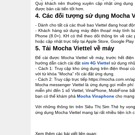
Quý khách nên thường xuyên cập nhật ứng dụng 
được bản cải tiến tốt hơn.
4. Các đối tượng sử dụng Mocha Vi
- Dành cho tất cả các thuê bao Viettel đang hoạt độ
- Khách hàng sử dụng máy điện thoại/ máy tính b
Phone (8.0+). KH có thể theo dõi thông tin về các
hoặc cập nhật trực tiếp tại Apple Store, Google Play
5. Tải Mocha Viettel về máy
Để cài được Mocha Viettel về máy, trước hết điện
hướng dẫn cách cài đặt
sim 4G Viettel
sử dụng nhữn
- Cách 1: Truy cập kho ứng dụng trên điện thoại c
với từ khóa “Mocha” rồi cài đặt ứng dụng.
- Cách 2: Truy cập trực tiếp https://mocha.com.vn/a
Mocha messenger Viettel là ứng dụng gọi miễn phí
miễn phí đến 1 số Viettel, VinaPhone, MobiFone bất
bạn có thể khám phá
Mocha Vinaphone
cho mạng 
Với những thông tin trên Siêu Thị Sim Thẻ hy vọng 
ứng dụng Mocha Viettel mang lại rất nhiều tiện ích 
Xem thêm các bài viết liên quan: