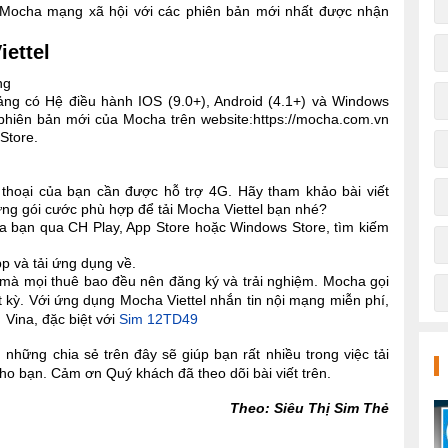
Mocha mạng xã hội với các phiên bản mới nhất được nhận
ettel
ng
ảng có Hệ điều hành IOS (9.0+), Android (4.1+) và Windows
 phiên bản mới của Mocha trên website:https://mocha.com.vn
 Store.
 thoại của bạn cần được hỗ trợ 4G. Hãy tham khảo bài viết
g gói cước phù hợp để tải Mocha Viettel bạn nhé?
ủa bạn qua CH Play, App Store hoặc Windows Store, tìm kiếm
pp và tải ứng dụng về.
 mà mọi thuê bao đều nên đăng ký và trải nghiệm. Mocha gọi
 kỳ. Với ứng dụng Mocha Viettel nhắn tin nội mạng miễn phí,
Vina, đặc biệt với
Sim 12TD49
những chia sẻ trên đây sẽ giúp bạn rất nhiều trong việc tải
cho bạn. Cảm ơn Quý khách đã theo dõi bài viết trên.
Theo: Siêu Thị Sim Thẻ