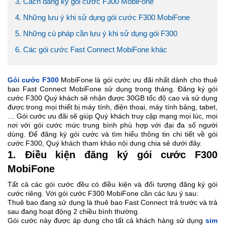
3. Cách đăng ký gói cước F300 MobiFone
4. Những lưu ý khi sử dụng gói cước F300 MobiFone
5. Những cú pháp cần lưu ý khi sử dụng gói F300
6. Các gói cước Fast Connect MobiFone khác
Gói cước F300
MobiFone là gói cước ưu đãi nhất dành cho thuê
bao Fast Connect MobiFone sử dụng trong tháng. Đăng ký gói
cước F300 Quý khách sẽ nhận được 30GB tốc độ cao và sử dụng
được trong mọi thiết bị máy tính, điện thoại, máy tính bảng, tabet,
… Gói cước ưu đãi sẽ giúp Quý khách truy cập mạng mọi lúc, mọi
nơi với gói cước mức trung bình phù hợp với đại đa số người
dùng. Để đăng ký gói cước và tìm hiểu thông tin chi tiết về gói
cước F300, Quý khách tham khảo nội dung chia sẻ dưới đây.
1. Điều kiện đăng ký gói cước F300
MobiFone
Tất cả các gói cước đều có điều kiện và đối tượng đăng ký gói
cước riêng. Với gói cước F300 MobiFone cần các lưu ý sau:
Thuê bao đang sử dụng là thuê bao Fast Connect trả trước và trả
sau đang hoạt động 2 chiều bình thường.
Gói cước này được áp dụng cho tất cả khách hàng sử dụng
sim