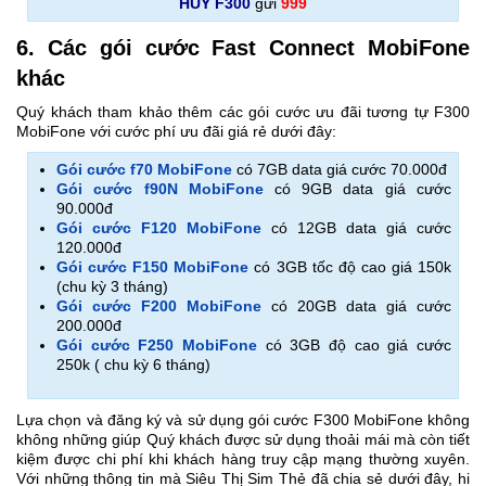
HUY F300
gửi
999
6. Các gói cước Fast Connect MobiFone
khác
Quý khách tham khảo thêm các gói cước ưu đãi tương tự F300
MobiFone với cước phí ưu đãi giá rẻ dưới đây:
Gói cước f70 MobiFone
có 7GB data giá cước 70.000đ
Gói cước f90N MobiFone
có 9GB data giá cước
90.000đ
Gói cước F120 MobiFone
có 12GB data giá cước
120.000đ
Gói cước F150 MobiFone
có 3GB tốc độ cao giá 150k
(chu kỳ 3 tháng)
Gói cước F200 MobiFone
có 20GB data giá cước
200.000đ
Gói cước F250 MobiFone
có 3GB độ cao giá cước
250k ( chu kỳ 6 tháng)
Lựa chọn và đăng ký và sử dụng gói cước F300 MobiFone không
không những giúp Quý khách được sử dụng thoải mái mà còn tiết
kiệm được chi phí khi khách hàng truy cập mạng thường xuyên.
Với những thông tin mà Siêu Thị Sim Thẻ đã chia sẻ dưới đây, hi