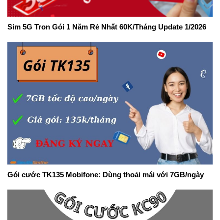
Sim 5G Tron Gói 1 Năm Rẻ Nhất 60K/Tháng Update 1/2026
Gói cước TK135 Mobifone: Dùng thoải mái với 7GB/ngày