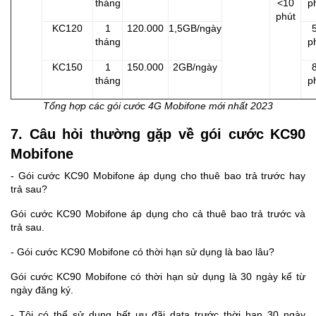
tháng
<10
p
phút
KC120
1
120.000
1,5GB/ngày
tháng
p
KC150
1
150.000
2GB/ngày
tháng
p
Tổng hợp các gói cước 4G Mobifone mới nhất 2023
7. Câu hỏi thường gặp về gói cước KC90
Mobifone
- Gói cước KC90 Mobifone áp dụng cho thuê bao trả trước hay
trả sau?
Gói cước KC90 Mobifone áp dụng cho cả thuê bao trả trước và
trả sau.
- Gói cước KC90 Mobifone có thời hạn sử dụng là bao lâu?
Gói cước KC90 Mobifone có thời hạn sử dụng là 30 ngày kể từ
ngày đăng ký.
- Tôi có thể sử dụng hết ưu đãi data trước thời hạn 30 ngày