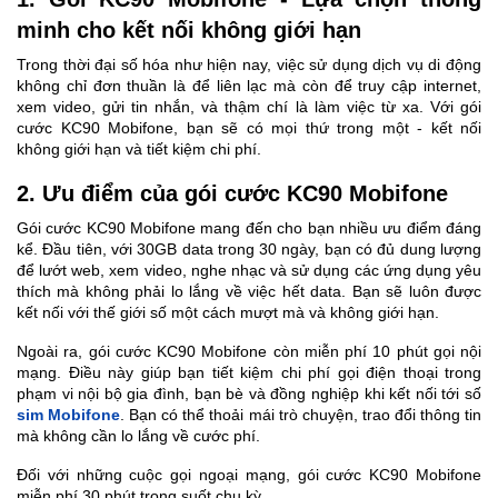
minh cho kết nối không giới hạn
Trong thời đại số hóa như hiện nay, việc sử dụng dịch vụ di động
không chỉ đơn thuần là để liên lạc mà còn để truy cập internet,
xem video, gửi tin nhắn, và thậm chí là làm việc từ xa. Với gói
cước KC90 Mobifone, bạn sẽ có mọi thứ trong một - kết nối
không giới hạn và tiết kiệm chi phí.
2. Ưu điểm của gói cước KC90 Mobifone
Gói cước KC90 Mobifone mang đến cho bạn nhiều ưu điểm đáng
kể. Đầu tiên, với 30GB data trong 30 ngày, bạn có đủ dung lượng
để lướt web, xem video, nghe nhạc và sử dụng các ứng dụng yêu
thích mà không phải lo lắng về việc hết data. Bạn sẽ luôn được
kết nối với thế giới số một cách mượt mà và không giới hạn.
Ngoài ra, gói cước KC90 Mobifone còn miễn phí 10 phút gọi nội
mạng. Điều này giúp bạn tiết kiệm chi phí gọi điện thoại trong
phạm vi nội bộ gia đình, bạn bè và đồng nghiệp khi kết nối tới số
sim Mobifone
. Bạn có thể thoải mái trò chuyện, trao đổi thông tin
mà không cần lo lắng về cước phí.
Đối với những cuộc gọi ngoại mạng, gói cước KC90 Mobifone
miễn phí 30 phút trong suốt chu kỳ.