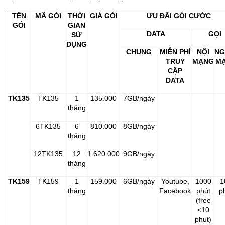
TÊN
MÃ GÓI
THỜI
GIÁ GÓI
ƯU ĐÃI GÓI CƯỚC
GÓI
GIAN
DATA
GỌI
SỬ
DỤNG
CHUNG
MIỄN PHÍ
NỘI
NG
TRUY
MẠNG
M
CẬP
DATA
TK135
TK135
1
135.000
7GB/ngày
tháng
6TK135
6
810.000
8GB/ngày
tháng
12TK135
12
1.620.000
9GB/ngày
tháng
TK159
TK159
1
159.000
6GB/ngày
Youtube,
1000
1
tháng
Facebook
phút
p
(free
<10
phut)