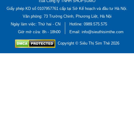
của Công ty TNHH SHOPSUMO
Giấy phép KD số 0107957761 cấp tại Sở Kế hoạch và đầu tư Hà Nội.
Văn phòng: 73 Trường Chinh, Phương Liệt, Hà Nội
Ngày làm việc: Thứ hai - CN
Hotline:
0989.575.575
Giờ mở cửa: 8h - 18h00
Email: info@sieuthisimthe.com
Copyright © Siêu Thị Sim Thẻ 2026