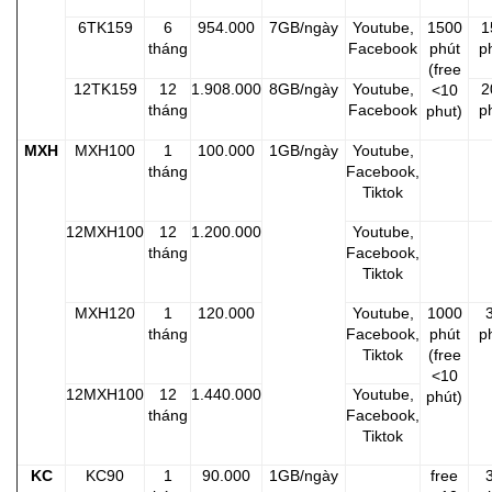
6TK159
6
954.000
7GB/ngày
Youtube,
1500
1
tháng
Facebook
phút
p
(free
12TK159
12
1.908.000
8GB/ngày
Youtube,
2
<10
tháng
Facebook
p
phut)
MXH
MXH100
1
100.000
1GB/ngày
Youtube,
tháng
Facebook,
Tiktok
12MXH100
12
1.200.000
Youtube,
tháng
Facebook,
Tiktok
MXH120
1
120.000
Youtube,
1000
tháng
Facebook,
phút
p
Tiktok
(free
<10
12MXH100
12
1.440.000
Youtube,
phút)
tháng
Facebook,
Tiktok
KC
KC90
1
90.000
1GB/ngày
free