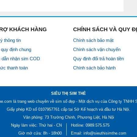
TRỢ KHÁCH HÀNG
CHÍNH SÁCH VÀ QUY Đ
ý thông tin
Chính sách bảo mật
quy định chung
Chính sách vận chuyển
 dẫn nhận sim COD
Quy định đổi trả hoàn tiền
hức thanh toán
Chính sách bảo hành
SIÊU THỊ SIM THẺ
he.com là trang web chuyên về
sim số đẹp
- Một dịch vụ của Công ty TNH
Giấy phép KD số 0107957761 cấp tại Sở Kế hoạch và đầu tư Hà Nội.
Văn phòng: 73 Trường Chinh, Phương Liệt, Hà Nội
Ngày làm việc: Thứ hai - CN
Hotline:
0989.575.575
Giờ mở cửa: 8h - 18h00
Email: info@sieuthisimthe.com