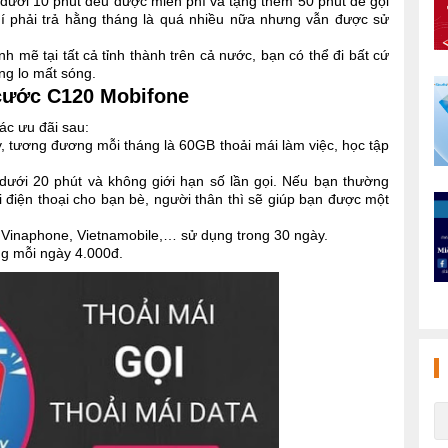
g dưới 10 phút đều được miễn phí và tặng thêm 50 phút để gọi
hí phải trả hằng tháng là quá nhiều nữa nhưng vẫn được sử
ẽ tại tất cả tỉnh thành trên cả nước, bạn có thể đi bất cứ
ng lo mất sóng.
i cước C120 Mobifone
ác ưu đãi sau:
y, tương đương mỗi tháng là 60GB thoải mái làm việc, học tập
 dưới 20 phút và không giới hạn số lần gọi. Nếu bạn thường
i điện thoại cho bạn bè, người thân thì sẽ giúp bạn được một
, Vinaphone, Vietnamobile,… sử dụng trong 30 ngày.
ng mỗi ngày 4.000đ.