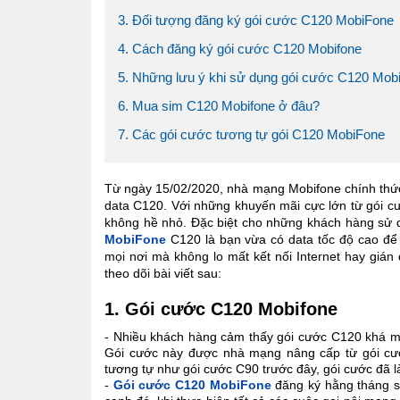
3. Đối tượng đăng ký gói cước C120 MobiFone
4. Cách đăng ký gói cước C120 Mobifone
5. Những lưu ý khi sử dụng gói cước C120 Mob
6. Mua sim C120 Mobifone ở đâu?
7. Các gói cước tương tự gói C120 MobiFone
Từ ngày 15/02/2020, nhà mạng Mobifone chính thức
data C120. Với những khuyến mãi cực lớn từ gói cư
không hề nhỏ. Đặc biệt cho những khách hàng sử d
MobiFone
C120 là bạn vừa có data tốc độ cao để t
mọi nơi mà không lo mất kết nối Internet hay gián
theo dõi bài viết sau:
1. Gói cước C120 Mobifone
- Nhiều khách hàng cảm thấy gói cước C120 khá mớ
Gói cước này được nhà mạng nâng cấp từ gói cướ
tương tự như gói cước C90 trước đây, gói cước đã l
-
Gói cước C120 MobiFone
đăng ký hằng tháng s