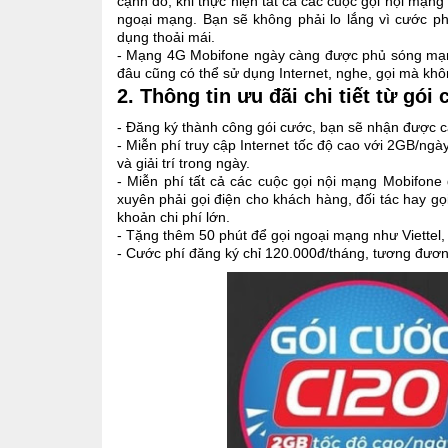
cạnh đó, khi thực hiện tất cả các cuộc gọi nội mạn
ngoại mạng. Bạn sẽ không phải lo lắng vì cước p
dụng thoải mái.
- Mạng 4G Mobifone ngày càng được phủ sóng mạnh m
đâu cũng có thể sử dụng Internet, nghe, gọi mà khô
2. Thông tin ưu đãi chi tiết từ gó
- Đăng ký thành công gói cước, bạn sẽ nhận được c
- Miễn phí truy cập Internet tốc độ cao với 2GB/ngà
và giải trí trong ngày.
- Miễn phí tất cả các cuộc gọi nội mạng Mobifone
xuyên phải gọi điện cho khách hàng, đối tác hay gọ
khoản chi phí lớn.
- Tặng thêm 50 phút để gọi ngoại mạng như Viettel
- Cước phí đăng ký chỉ 120.000đ/tháng, tương đươ