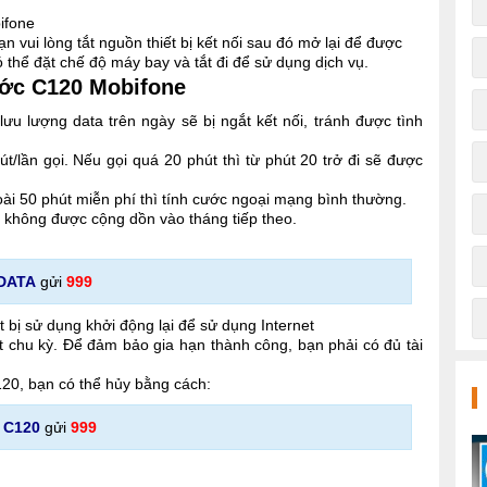
ifone
n vui lòng tắt nguồn thiết bị kết nối sau đó mở lại để được
 thể đặt chế độ máy bay và tắt đi để sử dụng dịch vụ.
ước C120 Mobifone
u lượng data trên ngày sẽ bị ngắt kết nối, tránh được tình
/lần gọi. Nếu gọi quá 20 phút thì từ phút 20 trở đi sẽ được
oài 50 phút miễn phí thì tính cước ngoại mạng bình thường.
ẽ không được cộng dồn vào tháng tiếp theo.
DATA
gửi
999
ết bị sử dụng khởi động lại để sử dụng Internet
t chu kỳ. Để đảm bảo gia hạn thành công, bạn phải có đủ tài
120, bạn có thể hủy bằng cách:
 C120
gửi
999