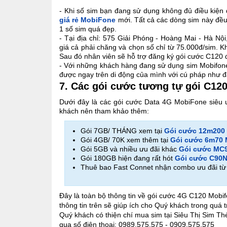
- Khi số sim bạn đang sử dụng không đủ điều kiệ
giá rẻ MobiFone
mới. Tất cả các dòng sim này đề
1 số sim quá đẹp.
- Tại địa chỉ: 575 Giải Phóng - Hoàng Mai - Hà Nộ
giá cả phải chăng và chọn số chỉ từ 75.000đ/sim. K
Sau đó nhân viên sẽ hỗ trợ đăng ký gói cước C120 
- Với những khách hàng đang sử dụng sim Mobifone 
được ngay trên di động của mình với cú pháp như đ
7. Các gói cước tương tự gói C12
Dưới đây là các gói cước Data 4G MobiFone siêu
khách nên tham khảo thêm:
Gói 7GB/ THÁNG xem tại
Gói cước 12m200
Gói 4GB/ 70K xem thêm tại
Gói cước 6m70 
Gói 5GB và nhiều ưu đãi khác
Gói cước MC
Gói 180GB hiện đang rất hót
Gói cước C90N
Thuê bao Fast Connet nhận combo ưu đãi t
Đây là toàn bộ thông tin về gói cước 4G C120 Mobi
thông tin trên sẽ giúp ích cho Quý khách trong quá
Quý khách có thiện chí mua sim tại Siêu Thị Sim Thẻ
qua số điện thoại: 0989.575.575 - 0909.575.575