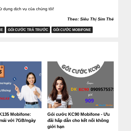
 dụng dịch vụ của chúng tôi!
Theo: Siêu Thị Sim Thẻ
NE
GÓI CƯỚC TRẢ TRƯỚC
GÓI CƯỚC MOBIFONE
K135 Mobifone:
Gói cước KC90 Mobifone - Ưu
mái với 7GB/ngày
đãi hấp dẫn cho kết nối không
giới hạn