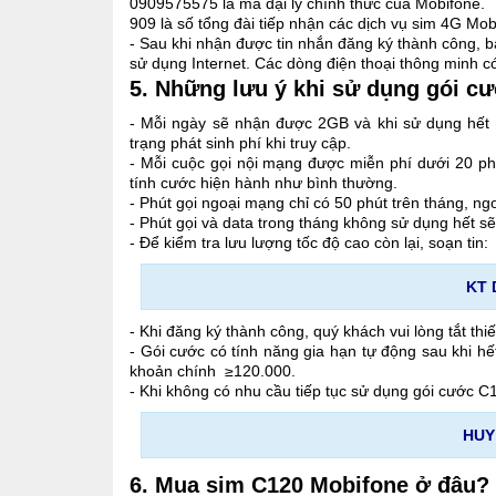
0909575575 là mã đại lý chính thức của Mobifone.
909 là số tổng đài tiếp nhận các dịch vụ sim 4G Mob
- Sau khi nhận được tin nhắn đăng ký thành công, bạ
sử dụng Internet. Các dòng điện thoại thông minh có
5. Những lưu ý khi sử dụng gói c
- Mỗi ngày sẽ nhận được 2GB và khi sử dụng hết lư
trạng phát sinh phí khi truy cập.
- Mỗi cuộc gọi nội mạng được miễn phí dưới 20 phút
tính cước hiện hành như bình thường.
- Phút gọi ngoại mạng chỉ có 50 phút trên tháng, ng
- Phút gọi và data trong tháng không sử dụng hết s
- Để kiểm tra lưu lượng tốc độ cao còn lại, soạn tin:
KT 
- Khi đăng ký thành công, quý khách vui lòng tắt thi
- Gói cước có tính năng gia hạn tự động sau khi hế
khoản chính ≥120.000.
- Khi không có nhu cầu tiếp tục sử dụng gói cước C
HUY
6. Mua sim C120 Mobifone ở đâu?