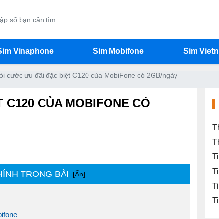
Sim Vinaphone
Sim Mobifone
Sim Viet
ói cước ưu đãi đặc biệt C120 của MobiFone có 2GB/ngày
T C120 CỦA MOBIFONE CÓ
T
T
T
T
HÍNH TRONG BÀI
[Ẩn]
T
T
bifone