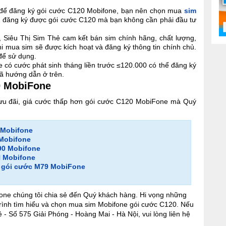
n để đăng ký gói cước C120 Mobifone, bạn nên chọn mua
sim
u đăng ký được gói cước C120 mà bạn không cần phải đầu tư
i, Siêu Thị Sim Thẻ cam kết bán sim chính hãng, chất lượng,
hi mua sim sẽ được kích hoạt và đăng ký thông tin chính chủ.
để sử dụng.
có cước phát sinh tháng liền trước ≤120.000 có thể đăng ký
ã hướng dẫn ở trên.
0 MobiFone
 ưu đãi, giá cước thấp hơn gói cước C120 MobiFone mà Quý
 Mobifone
Mobifone
90 Mobifone
 Mobifone
ừ
gói cước M79 MobiFone
fone chúng tôi chia sẻ đến Quý khách hàng. Hi vọng những
 trình tìm hiểu và chọn mua sim Mobifone gói cước C120. Nếu
 - Số 575 Giải Phóng - Hoàng Mai - Hà Nội, vui lòng liên hệ