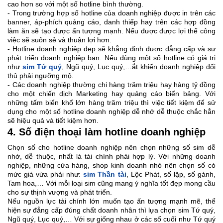
cao hơn so với một số hotline bình thường.
- Trong trường hợp số hotline của doanh nghiệp được in trên các
banner, áp-phích quảng cáo, danh thiếp hay trên các hợp đồng
làm ăn sẽ tạo được ấn tượng mạnh. Nếu được được lợi thế công
việc sẽ suôn sẻ và thuận lợi hơn.
- Hotline doanh nghiệp đẹp sẽ khẳng định được đẳng cấp và sự
phát triển doanh nghiệp bạn. Nếu dùng một số hotline có giá trị
như
sim Tứ quý
, Ngũ quý, Lục quý,…ắt khiến doanh nghiệp đối
thủ phải ngưỡng mộ.
- Các doanh nghiệp thường chi hàng trăm triệu hay hàng tỷ đồng
cho một chiến dịch Marketing hay quảng cáo biển bảng. Với
những tấm biển khổ lớn hàng trăm triệu thì việc tiết kiệm để sử
dụng cho một số hotline doanh nghiệp dễ nhớ dễ thuộc chắc hẳn
sẽ hiệu quả và tiết kiệm hơn.
4. Số điện thoại làm hotline doanh nghiệp
Chọn số cho hotline doanh nghiệp nên chọn những số sim dễ
nhớ, dễ thuộc, nhất là tài chính phải hợp lý. Với những doanh
nghiệp, những cửa hàng, shop kinh doanh nhỏ nên chọn số có
mức giá vừa phải như:
sim Thần tài
, Lộc Phát, số lặp, số gánh,
Tam hoa,… Với mỗi loại sim cũng mang ý nghĩa tốt đẹp mong cầu
cho sự thịnh vượng và phát triển.
Nếu nguồn lực tài chính lớn muốn tạo ấn tượng mạnh mẽ, thể
hiện sự đẳng cấp đúng chất doanh nhân thì lựa chọn sim Tứ quý,
Ngũ quý, Lục quý,… Với sự giống nhau ở các số cuối như Tứ quý