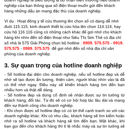
doanh nghiệp là biểu tượng là bộ nhận diện thương hiệu doanh
nghiệp của bạn thông qua số điện thoại muốn gửi đến khách
hàng những dấu án mang đặc thù của doanh nghiệp.
Ví dụ : Hoạt động y tế cứu thương lên chọn số có dạng dễ nhớ
đuôi 115.115, kinh doanh thiết bị cứu hỏa lên chọn 114.114, hay
cứu hộ 116.116 cũng có những cách khác để gợi nhớ cho khách
hàng khi nhìn đến số điện thoại như Siêu Thị Sim Thẻ có địa chỉ
số nhà là 575 Giải Phóng chọn bộ hotline :
0909. 575.575
-
0919.
575.575
-
0989. 575.575
để gợi nhớ đến số nhà địa chỉ văn
phòng của doanh nghiệp.
3. Sự quan trọng của hotline doanh nghiệp
- Số hotline đại diện cho doanh nghiệp, nếu số hotline đẹp và dễ
nhớ sẽ tạo được ấn tượng, thiện cảm, người khác nhìn vào là đã
có thể nhớ ngay. Điều này sẽ khiến khách hàng tìm đến bạn
nhiều hơn và thật dễ dàng.
- Số hotline đẹp và dùng cố định sẽ nhận được sự tin tưởng từ
khách hàng, đối tác. Từ đó sẽ có cơ hội hợp tác lâu dài và mang
đến sự thành công cho doanh nghiệp.
- Khi chọn được số hotline đẹp có có lợi thế cạnh tranh so với các
doanh nghiệp khác. Khi có nhu cầu, khách hàng sẽ tìm kiếm hoặc
nhớ ra số hotline và khách hàng sẽ tìm đến bạn. Mặt khác, khi
bạn gọi đến cho khách hàng thì tỉ lệ nhắc máy và sự tin tưởng sẽ