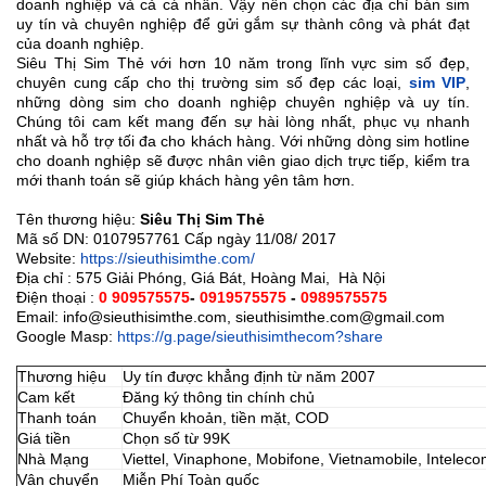
doanh nghiệp và cả cá nhân. Vậy nên chọn các địa chỉ bán sim
uy tín và chuyên nghiệp để gửi gắm sự thành công và phát đạt
của doanh nghiệp.
Siêu Thị Sim Thẻ với hơn 10 năm trong lĩnh vực sim số đẹp,
chuyên cung cấp cho thị trường sim số đẹp các loại,
sim VIP
,
những dòng sim cho doanh nghiệp chuyên nghiệp và uy tín.
Chúng tôi cam kết mang đến sự hài lòng nhất, phục vụ nhanh
nhất và hỗ trợ tối đa cho khách hàng. Với những dòng sim hotline
cho doanh nghiệp sẽ được nhân viên giao dịch trực tiếp, kiểm tra
mới thanh toán sẽ giúp khách hàng yên tâm hơn.
Tên thương hiệu:
Siêu Thị Sim Thẻ
Mã số DN: 0107957761 Cấp ngày 11/08/ 2017
Website:
https://sieuthisimthe.com/
Địa chỉ : 575 Giải Phóng, Giá Bát, Hoàng Mai, Hà Nội
Điện thoại :
0
909575575
-
0919575575
-
0989575575
Email: info@sieuthisimthe.com, sieuthisimthe.com@gmail.com
Google Masp:
https://g.page/sieuthisimthecom?share
Thương hiệu
Uy tín được khẳng định từ năm 2007
Cam kết
Đăng ký thông tin chính chủ
Thanh toán
Chuyển khoản, tiền mặt, COD
Giá tiền
Chọn số từ 99K
Nhà Mạng
Viettel, Vinaphone, Mobifone, Vietnamobile, Intelec
Vận chuyển
Miễn Phí Toàn quốc