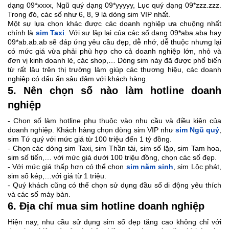
dạng 09*xxxx, Ngũ quý dạng 09*yyyyy, Lục quý dạng 09*zzz.zzz.
Trong đó, các số như 6, 8, 9 là dòng sim VIP nhất.
Một sự lựa chọn khác được các doanh nghiệp ưa chuộng nhất
chính là
sim Taxi
. Với sự lặp lại của các số dạng 09*aba.aba hay
09*ab.ab.ab sẽ đáp ứng yêu cầu đẹp, dễ nhớ, dễ thuộc nhưng lại
có mức giá vừa phải phù hợp cho cả doanh nghiệp lớn, nhỏ và
đơn vị kinh doanh lẻ, các shop,… Dòng sim này đã được phổ biến
từ rất lâu trên thị trường làm giúp các thương hiệu, các doanh
nghiệp có dấu ấn sâu đậm với khách hàng.
5. Nên chọn số nào làm hotline doanh
nghiệp
- Chọn số làm hotline phụ thuộc vào nhu cầu và điều kiện của
doanh nghiệp. Khách hàng chọn dòng sim VIP như
sim Ngũ quý
,
sim Tứ quý với mức giá từ 100 triệu đến 1 tỷ đồng.
- Chọn các dòng sim Taxi, sim Thần tài, sim số lặp, sim Tam hoa,
sim số tiến,… với mức giá dưới 100 triệu đồng, chọn các số đẹp.
- Với mức giá thấp hơn có thể chọn
sim năm sinh
, sim Lộc phát,
sim số kép,…với giá từ 1 triệu.
- Quý khách cũng có thể chọn sử dụng đầu số di động yêu thích
và các số máy bàn.
6. Địa chỉ mua sim hotline doanh nghiệp
Hiện nay, nhu cầu sử dụng sim số đẹp tăng cao không chỉ với