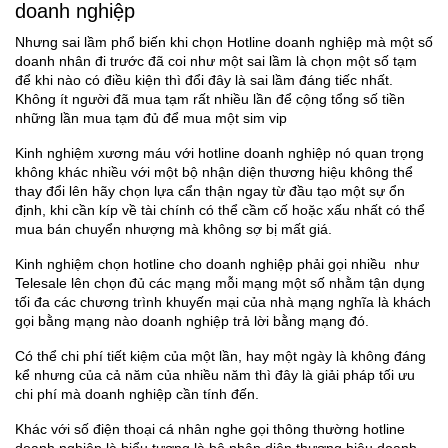
doanh nghiệp
Nhưng sai lầm phổ biến khi chọn Hotline doanh nghiệp mà một số
doanh nhân đi trước đã coi như một sai lầm là chọn một số tạm
để khi nào có điều kiện thì đổi đây là sai lầm đáng tiếc nhất.
Không ít người đã mua tạm rất nhiều lần để cộng tổng số tiền
những lần mua tạm đủ để mua một sim vip
Kinh nghiệm xương máu với hotline doanh nghiệp nó quan trọng
không khác nhiều với một bộ nhận diện thương hiệu không thể
thay đổi lên hãy chọn lựa cẩn thận ngay từ đầu tạo một sự ổn
định, khi cần kíp về tài chính có thể cầm cố hoặc xấu nhất có thể
mua bán chuyển nhượng mà không sợ bị mất giá.
Kinh nghiệm chọn hotline cho doanh nghiệp phải gọi nhiều như
Telesale lên chọn đủ các mạng mỗi mạng một số nhằm tận dụng
tối đa các chương trình khuyến mại của nhà mạng nghĩa là khách
gọi bằng mạng nào doanh nghiệp trả lời bằng mạng đó.
Có thể chi phí tiết kiệm của một lần, hay một ngày là không đáng
kể nhưng của cả năm của nhiều năm thì đây là giải pháp tối ưu
chi phí mà doanh nghiệp cần tính đến.
Khác với số điện thoại cá nhân nghe gọi thông thường hotline