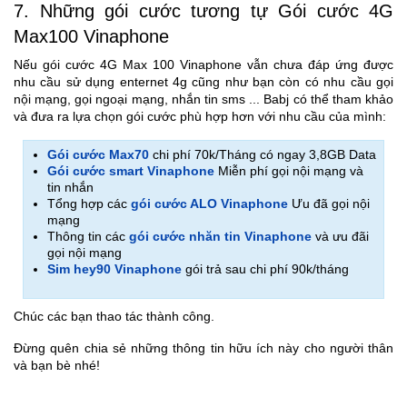
7. Những gói cước tương tự Gói cước 4G
Max100 Vinaphone
Nếu gói cước 4G Max 100 Vinaphone vẫn chưa đáp ứng được
nhu cầu sử dụng enternet 4g cũng như bạn còn có nhu cầu gọi
nội mạng, gọi ngoại mạng, nhắn tin sms ... Babj có thể tham khảo
và đưa ra lựa chọn gói cước phù hợp hơn với nhu cầu của mình:
Gói cước Max70
chi phí 70k/Tháng có ngay 3,8GB Data
Gói cước smart Vinaphone
Miễn phí gọi nội mạng và
tin nhắn
Tổng hợp các
gói cước ALO Vinaphone
Ưu đã gọi nội
mạng
Thông tin các
gói cước nhăn tin Vinaphone
và ưu đãi
gọi nội mạng
Sim hey90 Vinaphone
gói trả sau chi phí 90k/tháng
Chúc các bạn thao tác thành công.
Đừng quên chia sẻ những thông tin hữu ích này cho người thân
và bạn bè nhé!