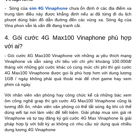
- Sóng của
sim 4G Vinaphone
chưa ổn định ở các địa điểm xa
trung tâm điều này được khẳng định nếu ai đã từng đi du lịch
phượt dùng bản đồ dẫn đường đến các vùng xa. Sóng 4g của
Vina phon vẫn là vấn đề đang tranh cãi.
4. Gói cước 4G Max100 Vinaphone phù hợp
với ai?
- Gói cước 4G Max100 Vinaphone với những ai yêu thích mạng
Vinaphone và sẵn sàng chi tiêu với chi phí khoảng 100.000đ/
tháng với những gói cước khác có cùng mức chi phí thì gói cước
4G Max100 Vinaphone được gọi là phù hợp hơn với dung lượng
1GB / ngày không phải quá thoải mái để chơi game hay xem
phim cả ngày.
Với nhân viên văn phòng hay công chức kể cả những bác xem
ôm công nghệ grap thì gói cước 4G Max100 Vinaphone cũng là
tương đối ổn, nhân viên văn phòng có thể tắt sóng 4g khi có thể
dùng wifi tại nơi làm việc để tiết kiệm. Giải pháp mua sim giá rẻ
Vinaphone và tự tay đăng ký gói cước 4G Max Vinaphone là giải
pháp hợp lý với bất kỳ ai không có nhu cầu sử dụng quá nhiều
dung lượng 4G Vinaphone