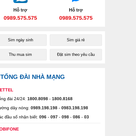
Hỗ trợ
Hỗ trợ
0989.575.575
0989.575.575
Sim ngày sinh
Sim giá rẻ
Thu mua sim
Đặt sim theo yêu cầu
TỔNG ĐÀI NHÀ MẠNG
IETTEL
ng đài 24/24:
1800.8098
-
1800.8168
ường dây nóng:
0989.198.198
-
0983.198.198
c đầu số nhận biết:
096
-
097
-
098
-
086
-
03
OBIFONE