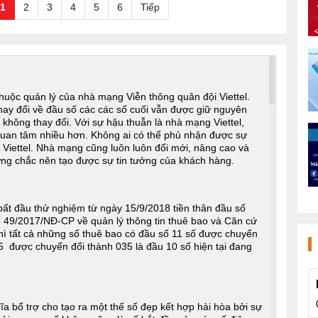
1
2
3
4
5
6
Tiếp
huộc quản lý của nhà mạng Viễn thông quân đội Viettel.
 thay đổi về đầu số các các số cuối vẫn được giữ nguyên
không thay đổi. Với sự hậu thuẫn là nhà mạng Viettel,
quan tâm nhiều hơn. Không ai có thể phủ nhận được sự
 Viettel. Nhà mạng cũng luôn luôn đổi mới, nâng cao và
ững chắc nên tạo được sự tin tưởng của khách hàng.
ất đầu thử nghiệm từ ngày 15/9/2018 tiền thân đầu số
ố 49/2017/NĐ-CP về quản lý thông tin thuê bao và Căn cứ
ì tất cả những số thuê bao có đầu số 11 số được chuyển
5 được chuyển đổi thành 035 là đầu 10 số hiện tại đang
a bổ trợ cho tạo ra một thế số đẹp kết hợp hài hòa bởi sự