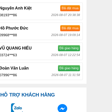
Nguyên Anh Kiệt
Đã đặt mua
08193***86
2026-08-07 20:38:38
Hồ Phước Đức
Đã đặt mua
09968***88
2026-08-07 19:09:14
VŨ QUANG HIẾU
Đã giao hàng
03724***63
2026-08-07 12:22:54
Đoàn Văn Luân
Đã giao hàng
07996***86
2026-08-07 11:31:58
HỖ TRỢ KHÁCH HÀNG