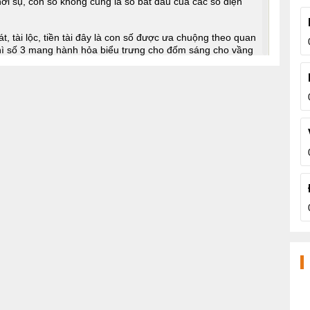
i sụ, con số không cũng là số bắt đầu của các số điện
t, tài lộc, tiền tài đây là con số được ưa chuộng theo quan
thì số 3 mang hành hỏa biểu trưng cho đốm sáng cho vầng
và số 5, số 5 ở đây tượng trưng cho sự sinh sôi nảy nở,
a trời và đất mang cả thái âm và thái dương. Sự kết hợp
 dương với ý nghĩa thiên dưng cho tài lộc viễn mãn.
ttel
 mới được chuyển đổi từ đầu số cũ 01652 của nhà mạng
 để thống nhất và dễ quản lý. Đầu số mới được đánh giá là
hể, đầu số này có ý nghĩa là sự vươn lên, sự phát triển
m danh sách:
Sim Viettel