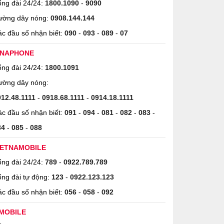
ng đài 24/24:
1800.1090
-
9090
ường dây nóng:
0908.144.144
c đầu số nhận biết:
090
-
093
-
089
-
07
INAPHONE
ng đài 24/24:
1800.1091
ường dây nóng:
912.48.1111
-
0918.68.1111
-
0914.18.1111
c đầu số nhận biết:
091
-
094
-
081
-
082
-
083
-
84
-
085
-
088
IETNAMOBILE
ng đài 24/24:
789
-
0922.789.789
ng đài tự động:
123
-
0922.123.123
c đầu số nhận biết:
056
-
058
-
092
MOBILE