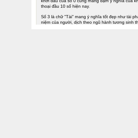
khởi đầu của số 0 cũng mang đạm ý nghĩa của khở
thoại đầu 10 số hiện nay.
Số 3 là chữ "Tài" mang ý nghĩa tốt đẹp như tài phá
niệm của người, dịch theo ngũ hành tương sinh 
hào quang.
Ngẫu nhiên có được sự kết hợp hài hòa giữa số 3 
số 5 cũng được hiểu như sự dung hòa số đứng giữ
hoàn chỉnh giữa 3 con số tạo ra đầu số đẹp thiên
4. Các đầu số kéo dài từ đầu số 035 vie
4.1 Đầu số 0352 Viettel
Đầu số 0352 là mạng gì ? Đầu số 0352 là đầu số
Viettel theo quy hoạch các sim 11 số thành 10 số
có giá trị và mạng nhiều ý nghĩa tốt đẹp hơn. Cụ t
không ngừng cho sự nghiệp của bạn.
Tham khảo thê
4.2 Đầu số 0353
Viettel