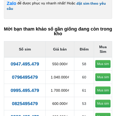
Zalo
để được phục vụ nhanh nhất! Hoặc
đặt sim theo yêu
cầu
Mời bạn tham khảo số gần giống đang còn trong
kho
Mua
Số sim
Giá bán
Điểm
Sim
0947.495.479
550.000₫
58
Mua sim
0796495479
1.040.000₫
60
Mua sim
0995.495.479
1.700.000₫
61
Mua sim
0825495479
600.000₫
53
Mua sim