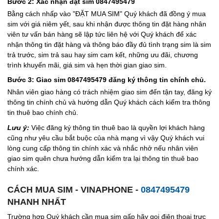
Bước 2: Xác nhận đặt sim 0847495479
Bằng cách nhấp vào "ĐẶT MUA SIM" Quý khách đã đồng ý mua
sim với giá niêm yết, sau khi nhận được thông tin đặt hàng nhân
viên tư vấn bán hàng sẽ lập tức liên hệ với Quý khách để xác
nhận thông tin đặt hàng và thông báo đầy đủ tình trạng sim là sim
trả trước, sim trả sau hay sim cam kết, những ưu đãi, chương
trình khuyến mãi, giá sim và hẹn thời gian giao sim.
Bước 3: Giao sim 0847495479 đăng ký thông tin chính chủ.
Nhân viên giao hàng có trách nhiệm giao sim đến tận tay, đăng ký
thông tin chính chủ và hướng dẫn Quý khách cách kiểm tra thông
tin thuê bao chính chủ.
Lưu ý:
Việc đăng ký thông tin thuê bao là quyền lợi khách hàng
cũng như yêu cầu bắt buộc của nhà mạng vì vậy Quý khách vui
lòng cung cấp thông tin chính xác và nhắc nhở nếu nhân viên
giao sim quên chưa hướng dẫn kiểm tra lại thông tin thuê bao
chính xác.
CÁCH MUA SIM - VINAPHONE -
0847495479
NHANH NHẤT
Trường hợp Quý khách cần mua sim gấp hãy gọi điện thoại trực