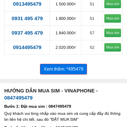
0913495479
1.500.000₫
51
Mua sim
0931 495 479
1.800.000₫
51
Mua sim
0937 495 479
1.840.000₫
57
Mua sim
0914495479
2.020.000₫
52
Mua sim
Xem thêm: *495479
HƯỚNG DẪN MUA SIM - VINAPHONE -
0847495479
Bước 1: Đặt mua sim : 0847495479
Quý khách vui lòng nhấp vào mua sim và cung cấp đầy đủ thông
tin liên hệ chi tiết, sau đó "ĐẶT MUA SIM"