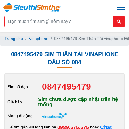
togg
Trang chủ
Vinaphone
0847495479 Sim Thần Tài vinaphone Đầ
0847495479 SIM THẦN TÀI VINAPHONE
ĐẦU SỐ 084
0847495479
Sim số đẹp
Sim chưa được cập nhật trên hệ
Giá bán
thống
Mạng di động
0989.575.575
Chat
Để tìm gấp vui lòng liên hệ
hoặc