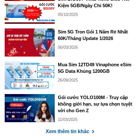
Kiệm 5GB/Ngày Chỉ 50K!
05/10/2025
Sim 5G Tron Gói 1 Năm Rẻ Nhất
60K/Tháng Update 1/2026
06/03/2026
Mua Sim 12TD49 Vinaphone eSim
5G Data Khủng 1200GB
26/09/2025
Gói cước YOLO100M - Truy cập
không giới hạn, sự lựa chọn tuyệt
vời cho Gen Z
11/03/2025
Xem thêm tin khác