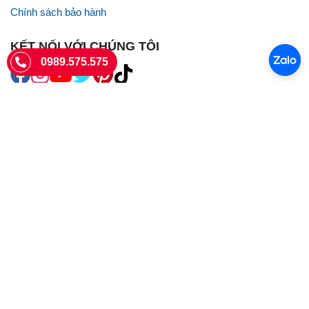
Chính sách bảo hành
KẾT NỐI VỚI CHÚNG TÔI
0989.575.575
SIÊU THỊ SIM THẺ
Sieuthisimthe.com là trang web chuyên về
sim số đẹp
- Một dịch vụ
của Công ty TNHH SHOPSUMO
Giấy phép KD số 0107957761 cấp tại Sở Kế hoạch và đầu tư Hà Nội.
Văn phòng: 73 Trường Chinh, Phương Liệt, Hà Nội
Ngày làm việc: Thứ hai - CN
Hotline:
0989.575.575
Giờ mở cửa: 8h - 18h00
Email: info@sieuthisimthe.com