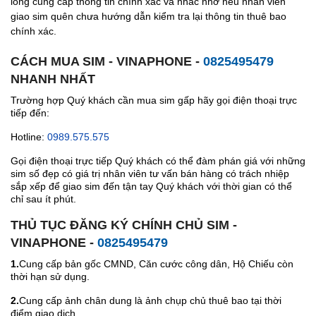
lòng cung cấp thông tin chính xác và nhắc nhở nếu nhân viên
giao sim quên chưa hướng dẫn kiểm tra lại thông tin thuê bao
chính xác.
CÁCH MUA SIM - VINAPHONE -
0825495479
NHANH NHẤT
Trường hợp Quý khách cần mua sim gấp hãy gọi điện thoại trực
tiếp đến:
Hotline:
0989.575.575
Gọi điện thoại trực tiếp Quý khách có thể đàm phán giá với những
sim số đẹp có giá trị nhân viên tư vấn bán hàng có trách nhiệp
sắp xếp để giao sim đến tận tay Quý khách với thời gian có thể
chỉ sau ít phút.
THỦ TỤC ĐĂNG KÝ CHÍNH CHỦ SIM -
VINAPHONE -
0825495479
1.
Cung cấp bản gốc CMND, Căn cước công dân, Hộ Chiếu còn
thời hạn sử dụng.
2.
Cung cấp ảnh chân dung là ảnh chụp chủ thuê bao tại thời
điểm giao dịch.