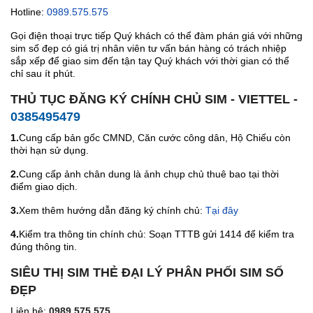
Hotline:
0989.575.575
Gọi điện thoại trực tiếp Quý khách có thể đàm phán giá với những
sim số đẹp có giá trị nhân viên tư vấn bán hàng có trách nhiệp
sắp xếp để giao sim đến tận tay Quý khách với thời gian có thể
chỉ sau ít phút.
THỦ TỤC ĐĂNG KÝ CHÍNH CHỦ SIM - VIETTEL -
0385495479
1.
Cung cấp bản gốc CMND, Căn cước công dân, Hộ Chiếu còn
thời hạn sử dụng.
2.
Cung cấp ảnh chân dung là ảnh chụp chủ thuê bao tại thời
điểm giao dịch.
3.
Xem thêm hướng dẫn đăng ký chính chủ:
Tại đây
4.
Kiểm tra thông tin chính chủ: Soạn TTTB gửi 1414 để kiểm tra
đúng thông tin.
SIÊU THỊ SIM THẺ ĐẠI LÝ PHÂN PHỐI SIM SỐ
ĐẸP
Liên hệ:
0989.575.575