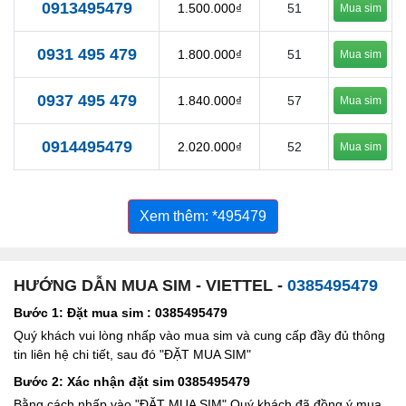
0913495479
1.500.000₫
51
Mua sim
0931 495 479
1.800.000₫
51
Mua sim
0937 495 479
1.840.000₫
57
Mua sim
0914495479
2.020.000₫
52
Mua sim
Xem thêm: *495479
HƯỚNG DẪN MUA SIM - VIETTEL -
0385495479
Bước 1: Đặt mua sim : 0385495479
Quý khách vui lòng nhấp vào mua sim và cung cấp đầy đủ thông
tin liên hệ chi tiết, sau đó "ĐẶT MUA SIM"
Bước 2: Xác nhận đặt sim 0385495479
Bằng cách nhấp vào "ĐẶT MUA SIM" Quý khách đã đồng ý mua