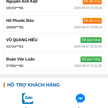
Nguyên Anh Kiệt
Đã đặt mua
08193***86
2026-08-07 20:38:38
Hồ Phước Đức
Đã đặt mua
09968***88
2026-08-07 19:09:14
VŨ QUANG HIẾU
Đã giao hàng
03724***63
2026-08-07 12:22:54
Đoàn Văn Luân
Đã giao hàng
07996***86
2026-08-07 11:31:58
HỖ TRỢ KHÁCH HÀNG