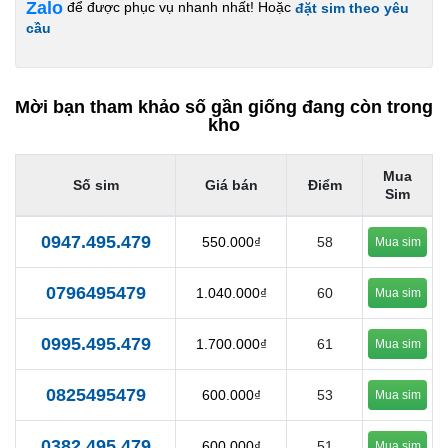
Zalo
để được phục vụ nhanh nhất! Hoặc
đặt sim theo yêu
cầu
Mời bạn tham khảo số gần giống đang còn trong
kho
Mua
Số sim
Giá bán
Điểm
Sim
0947.495.479
550.000₫
58
Mua sim
0796495479
1.040.000₫
60
Mua sim
0995.495.479
1.700.000₫
61
Mua sim
0825495479
600.000₫
53
Mua sim
0382.495.479
600.000₫
51
Mua sim