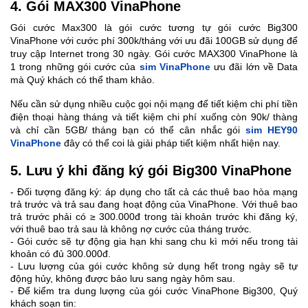
4. Gói MAX300 VinaPhone
Gói cước Max300 là gói cước tương tự gói cước Big300
VinaPhone với cước phí 300k/tháng với ưu đãi 100GB sử dụng để
truy cập Internet trong 30 ngày. Gói cước MAX300 VinaPhone là
1 trong những gói cước của
sim VinaPhone
ưu đãi lớn về Data
mà Quý khách có thể tham khảo.
Nếu cần sử dụng nhiều cuộc gọi nội mạng để tiết kiệm chi phí tiền
điện thoại hàng tháng và tiết kiệm chi phí xuống còn 90k/ thàng
và chỉ cần 5GB/ tháng bạn có thể cân nhắc gói
sim HEY90
VinaPhone
đây có thể coi là giải pháp tiết kiệm nhất hiện nay.
5. Lưu ý khi đăng ký gói Big300 VinaPhone
- Đối tượng đăng ký: áp dụng cho tất cả các thuê bao hòa mạng
trả trước và trả sau đang hoạt động của VinaPhone. Với thuê bao
trả trước phải có ≥ 300.000đ trong tài khoản trước khi đăng ký,
với thuê bao trả sau là không nợ cước của tháng trước.
- Gói cước sẽ tự động gia hạn khi sang chu kì mới nếu trong tài
khoản có đủ 300.000đ.
- Lưu lượng của gói cước không sử dụng hết trong ngày sẽ tự
động hủy, không được bảo lưu sang ngày hôm sau.
- Để kiểm tra dung lượng của gói cước VinaPhone Big300, Quý
khách soạn tin: