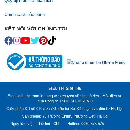
Quy định đổi trả hoàn tiền
Chính sách bảo hành
KẾT NỐI VỚI CHÚNG TÔI
SIÊU THỊ SIM THẺ
Sieuthisimthe.com là trang web chuyên về
sim số đẹp
- Một dịch vụ
của Công ty TNHH SHOPSUMO
Giấy phép KD số 0107957761 cấp tại Sở Kế hoạch và đầu tư Hà Nội.
Văn phòng: 73 Trường Chinh, Phương Liệt, Hà Nội
Ngày làm việc: Thứ hai - CN
Hotline:
0989.575.575