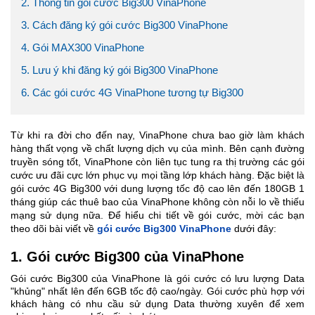
2. Thông tin gói cước Big300 VinaPhone
3. Cách đăng ký gói cước Big300 VinaPhone
4. Gói MAX300 VinaPhone
5. Lưu ý khi đăng ký gói Big300 VinaPhone
6. Các gói cước 4G VinaPhone tương tự Big300
Từ khi ra đời cho đến nay, VinaPhone chưa bao giờ làm khách
hàng thất vọng về chất lượng dịch vụ của mình. Bên cạnh đường
truyền sóng tốt, VinaPhone còn liên tục tung ra thị trường các gói
cước ưu đãi cực lớn phục vụ mọi tầng lớp khách hàng. Đặc biệt là
gói cước 4G Big300 với dung lượng tốc độ cao lên đến 180GB 1
tháng giúp các thuê bao của VinaPhone không còn nỗi lo về thiếu
mạng sử dụng nữa. Để hiểu chi tiết về gói cước, mời các bạn
theo dõi bài viết về
gói cước Big300 VinaPhone
dưới đây:
1. Gói cước Big300 của VinaPhone
Gói cước Big300 của VinaPhone là gói cước có lưu lượng Data
"khủng" nhất lên đến 6GB tốc độ cao/ngày. Gói cước phù hợp với
khách hàng có nhu cầu sử dụng Data thường xuyên để xem