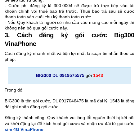
để tiếp tục sử dụng.
- Cước phí đăng ký là 300.000đ sẽ được trừ trực tiếp vào tài
khoản chính với thuê bao trả trước. Thuê bao trả sau sẽ được
thanh toán vào cuối chu kỳ thanh toán cước.
- Nếu Quý khách là người có nhu cầu vào mạng cao mỗi ngày thì
không nên bỏ qua gói cước này.
3. Cách đăng ký gói cước Big300
VinaPhone
Cách đăng ký nhanh nhất và tiện lợi nhất là soạn tin nhắn theo cú
pháp:
BIG300 DL 0919575575
gửi
1543
Trong đó:
BIG300 là tên gói cước, DL 0917046475 là mã đại lý, 1543 là tổng
đài ghi nhận đăng gói cước.
Đăng ký thành công, Quý khách vui lòng tắt nguồn thiết bị kết nối
và khởi động lại để kích hoạt gói cước và nhận ưu đãi từ gói cước
sim 4G VinaPhone
.