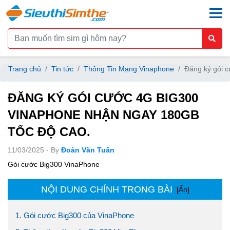
togg
Trang chủ
Tin tức
Thông Tin Mạng Vinaphone
Đăng ký gói 
ĐĂNG KÝ GÓI CƯỚC 4G BIG300
VINAPHONE NHẬN NGAY 180GB
TỐC ĐỘ CAO.
11/03/2025 - By
Đoàn Văn Tuấn
Gói cước Big300 VinaPhone
NỘI DUNG CHÍNH TRONG BÀI
[Ẩn]
1. Gói cước Big300 của VinaPhone