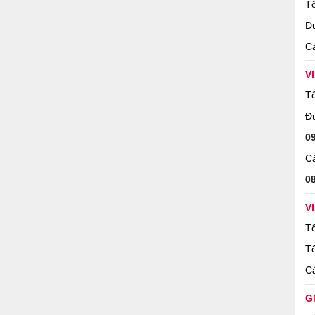
Tổ
Đ
Cá
V
Tổ
Đ
0
Cá
0
V
Tổ
Tổ
Cá
G