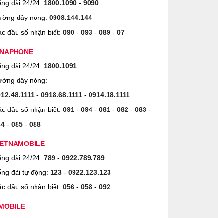
ng đài 24/24:
1800.1090
-
9090
ường dây nóng:
0908.144.144
c đầu số nhận biết:
090
-
093
-
089
-
07
INAPHONE
ng đài 24/24:
1800.1091
ường dây nóng:
912.48.1111
-
0918.68.1111
-
0914.18.1111
c đầu số nhận biết:
091
-
094
-
081
-
082
-
083
-
84
-
085
-
088
IETNAMOBILE
ng đài 24/24:
789
-
0922.789.789
ng đài tự động:
123
-
0922.123.123
c đầu số nhận biết:
056
-
058
-
092
MOBILE