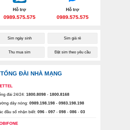
Hỗ trợ
Hỗ trợ
0989.575.575
0989.575.575
Sim ngày sinh
Sim giá rẻ
Thu mua sim
Đặt sim theo yêu cầu
TỔNG ĐÀI NHÀ MẠNG
IETTEL
ng đài 24/24:
1800.8098
-
1800.8168
ường dây nóng:
0989.198.198
-
0983.198.198
c đầu số nhận biết:
096
-
097
-
098
-
086
-
03
OBIFONE