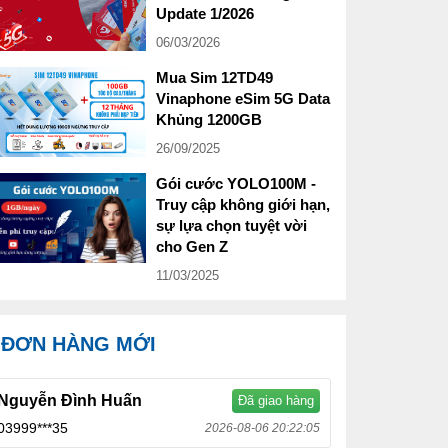
Update 1/2026
06/03/2026
Mua Sim 12TD49
Vinaphone eSim 5G Data
Khủng 1200GB
26/09/2025
Gói cước YOLO100M -
Truy cập không giới hạn,
sự lựa chọn tuyệt vời
cho Gen Z
11/03/2025
ĐƠN HÀNG MỚI
Nguyễn Đình Huấn
Đã giao hàng
03999***35
2026-08-06 20:22:05