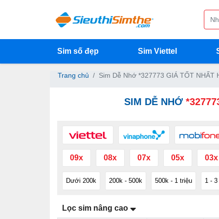
Sim số đẹp
Sim Viettel
Trang chủ
Sim Dễ Nhớ *327773 GIÁ TỐT NHẤT 
SIM DỄ NHỚ
*32777
09x
08x
07x
05x
03x
Dưới 200k
200k - 500k
500k - 1 triệu
1 - 3
Lọc sim nâng cao