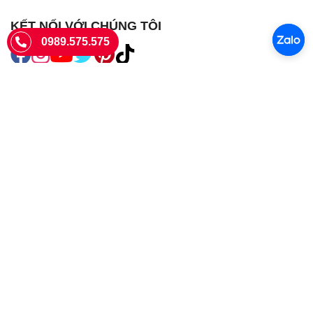
KẾT NỐI VỚI CHÚNG TÔI
0989.575.575
SIÊU THỊ SIM THẺ
Sieuthisimthe.com là trang web chuyên về
sim số đẹp
- Một dịch vụ
của Công ty TNHH SHOPSUMO
Giấy phép KD số 0107957761 cấp tại Sở Kế hoạch và đầu tư Hà Nội.
Văn phòng: 73 Trường Chinh, Phương Liệt, Hà Nội
Ngày làm việc: Thứ hai - CN
Hotline:
0989.575.575
Giờ mở cửa: 8h - 18h00
Email: info@sieuthisimthe.com
Copyright © Siêu Thị Sim Thẻ 2026