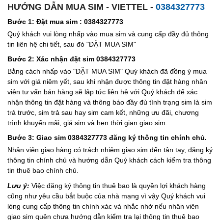
HƯỚNG DẪN MUA SIM - VIETTEL -
0384327773
Bước 1: Đặt mua sim : 0384327773
Quý khách vui lòng nhấp vào mua sim và cung cấp đầy đủ thông
tin liên hệ chi tiết, sau đó "ĐẶT MUA SIM"
Bước 2: Xác nhận đặt sim 0384327773
Bằng cách nhấp vào "ĐẶT MUA SIM" Quý khách đã đồng ý mua
sim với giá niêm yết, sau khi nhận được thông tin đặt hàng nhân
viên tư vấn bán hàng sẽ lập tức liên hệ với Quý khách để xác
nhận thông tin đặt hàng và thông báo đầy đủ tình trạng sim là sim
trả trước, sim trả sau hay sim cam kết, những ưu đãi, chương
trình khuyến mãi, giá sim và hẹn thời gian giao sim.
Bước 3: Giao sim 0384327773 đăng ký thông tin chính chủ.
Nhân viên giao hàng có trách nhiệm giao sim đến tận tay, đăng ký
thông tin chính chủ và hướng dẫn Quý khách cách kiểm tra thông
tin thuê bao chính chủ.
Lưu ý:
Việc đăng ký thông tin thuê bao là quyền lợi khách hàng
cũng như yêu cầu bắt buộc của nhà mạng vì vậy Quý khách vui
lòng cung cấp thông tin chính xác và nhắc nhở nếu nhân viên
giao sim quên chưa hướng dẫn kiểm tra lại thông tin thuê bao