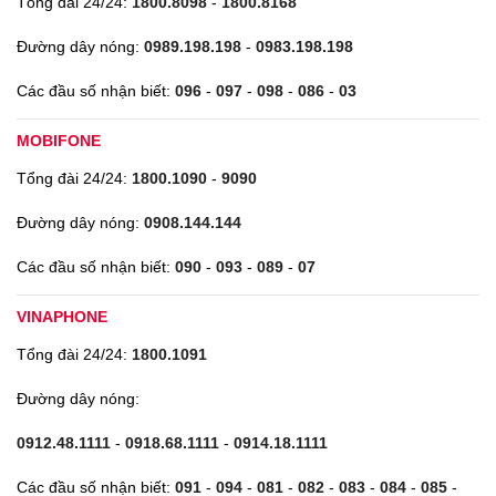
Tổng đài 24/24:
1800.8098
-
1800.8168
Đường dây nóng:
0989.198.198
-
0983.198.198
Các đầu số nhận biết:
096
-
097
-
098
-
086
-
03
MOBIFONE
Tổng đài 24/24:
1800.1090
-
9090
Đường dây nóng:
0908.144.144
Các đầu số nhận biết:
090
-
093
-
089
-
07
VINAPHONE
Tổng đài 24/24:
1800.1091
Đường dây nóng:
0912.48.1111
-
0918.68.1111
-
0914.18.1111
Các đầu số nhận biết:
091
-
094
-
081
-
082
-
083
-
084
-
085
-