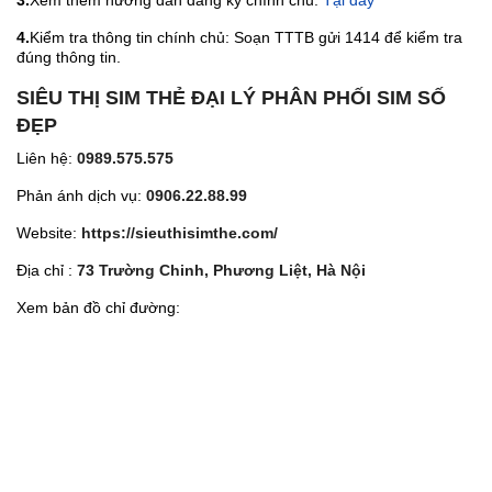
3.
Xem thêm hướng dẫn đăng ký chính chủ:
Tại đây
4.
Kiểm tra thông tin chính chủ: Soạn TTTB gửi 1414 để kiểm tra
đúng thông tin.
SIÊU THỊ SIM THẺ ĐẠI LÝ PHÂN PHỐI SIM SỐ
ĐẸP
Liên hệ:
0989.575.575
Phản ánh dịch vụ:
0906.22.88.99
Website:
https://sieuthisimthe.com/
Địa chỉ :
73 Trường Chinh, Phương Liệt, Hà Nội
Xem bản đồ chỉ đường: