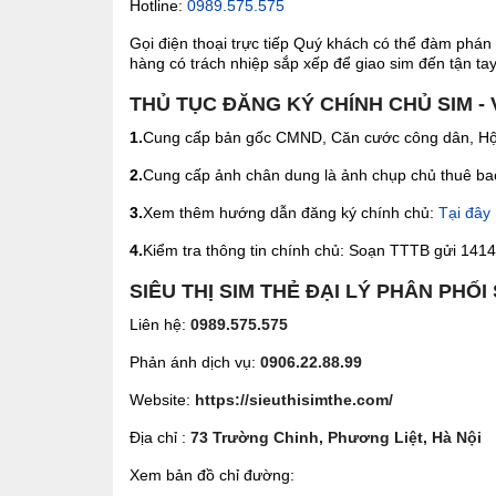
Hotline:
0989.575.575
Gọi điện thoại trực tiếp Quý khách có thể đàm phán 
hàng có trách nhiệp sắp xếp để giao sim đến tận tay 
THỦ TỤC ĐĂNG KÝ CHÍNH CHỦ SIM -
1.
Cung cấp bản gốc CMND, Căn cước công dân, Hộ 
2.
Cung cấp ảnh chân dung là ảnh chụp chủ thuê bao 
3.
Xem thêm hướng dẫn đăng ký chính chủ:
Tại đây
4.
Kiểm tra thông tin chính chủ: Soạn TTTB gửi 1414 
SIÊU THỊ SIM THẺ ĐẠI LÝ PHÂN PHỐI
Liên hệ:
0989.575.575
Phản ánh dịch vụ:
0906.22.88.99
Website:
https://sieuthisimthe.com/
Địa chỉ :
73 Trường Chinh, Phương Liệt, Hà Nội
Xem bản đồ chỉ đường: