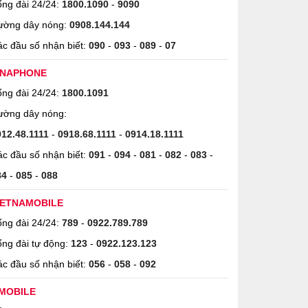
ng đài 24/24:
1800.1090
-
9090
ường dây nóng:
0908.144.144
c đầu số nhận biết:
090
-
093
-
089
-
07
INAPHONE
ng đài 24/24:
1800.1091
ường dây nóng:
912.48.1111
-
0918.68.1111
-
0914.18.1111
c đầu số nhận biết:
091
-
094
-
081
-
082
-
083
-
84
-
085
-
088
IETNAMOBILE
ng đài 24/24:
789
-
0922.789.789
ng đài tự động:
123
-
0922.123.123
c đầu số nhận biết:
056
-
058
-
092
MOBILE