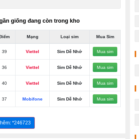
gần giống đang còn trong kho
Điểm
Mạng
Loại sim
Mua Sim
39
Viettel
Sim Dễ Nhớ
Mua sim
36
Viettel
Sim Dễ Nhớ
Mua sim
40
Viettel
Sim Dễ Nhớ
Mua sim
37
Mobifone
Sim Dễ Nhớ
Mua sim
thêm: *246723