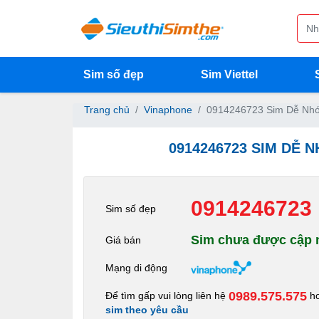
Sim số đẹp
Sim Viettel
Trang chủ
Vinaphone
0914246723 Sim Dễ Nhớ
0914246723 SIM DỄ 
0914246723
Sim số đẹp
Sim chưa được cập n
Giá bán
Mạng di động
0989.575.575
Để tìm gấp vui lòng liên hệ
h
sim theo yêu cầu