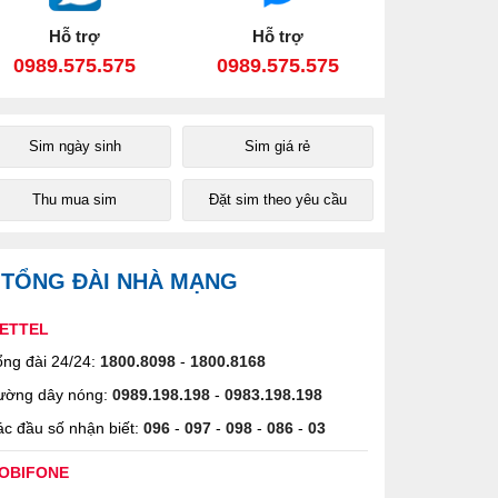
Hỗ trợ
Hỗ trợ
0989.575.575
0989.575.575
Sim ngày sinh
Sim giá rẻ
Thu mua sim
Đặt sim theo yêu cầu
TỔNG ĐÀI NHÀ MẠNG
IETTEL
ng đài 24/24:
1800.8098
-
1800.8168
ường dây nóng:
0989.198.198
-
0983.198.198
c đầu số nhận biết:
096
-
097
-
098
-
086
-
03
OBIFONE