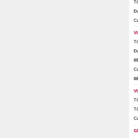
Tổ
Đ
Cá
V
Tổ
Đ
0
Cá
0
V
Tổ
Tổ
Cá
G