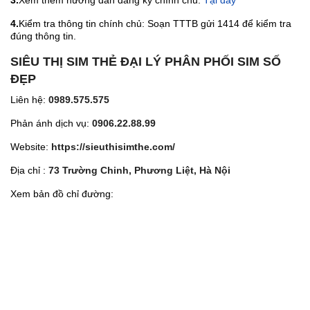
3.
Xem thêm hướng dẫn đăng ký chính chủ:
Tại đây
4.
Kiểm tra thông tin chính chủ: Soạn TTTB gửi 1414 để kiểm tra
đúng thông tin.
SIÊU THỊ SIM THẺ ĐẠI LÝ PHÂN PHỐI SIM SỐ
ĐẸP
Liên hệ:
0989.575.575
Phản ánh dịch vụ:
0906.22.88.99
Website:
https://sieuthisimthe.com/
Địa chỉ :
73 Trường Chinh, Phương Liệt, Hà Nội
Xem bản đồ chỉ đường: