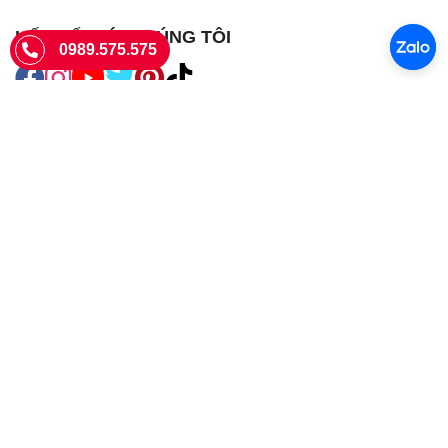
KẾT NỐI VỚI CHÚNG TÔI
0989.575.575
SIÊU THỊ SIM THẺ
Sieuthisimthe.com là trang web chuyên về
sim số đẹp
- Một dịch vụ
của Công ty TNHH SHOPSUMO
Giấy phép KD số 0107957761 cấp tại Sở Kế hoạch và đầu tư Hà Nội.
Văn phòng: 73 Trường Chinh, Phương Liệt, Hà Nội
Ngày làm việc: Thứ hai - CN
Hotline:
0989.575.575
Giờ mở cửa: 8h - 18h00
Email: info@sieuthisimthe.com
Copyright © Siêu Thị Sim Thẻ 2026