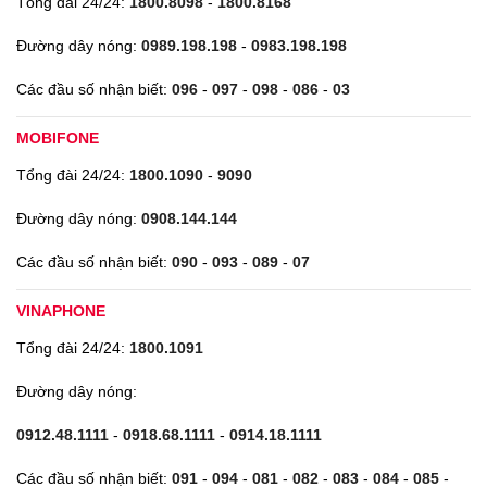
Tổng đài 24/24:
1800.8098
-
1800.8168
Đường dây nóng:
0989.198.198
-
0983.198.198
Các đầu số nhận biết:
096
-
097
-
098
-
086
-
03
MOBIFONE
Tổng đài 24/24:
1800.1090
-
9090
Đường dây nóng:
0908.144.144
Các đầu số nhận biết:
090
-
093
-
089
-
07
VINAPHONE
Tổng đài 24/24:
1800.1091
Đường dây nóng:
0912.48.1111
-
0918.68.1111
-
0914.18.1111
Các đầu số nhận biết:
091
-
094
-
081
-
082
-
083
-
084
-
085
-