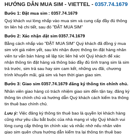
HƯỚNG DẪN MUA SIM - VIETTEL -
0357.74.1679
Bước 1: Đặt mua sim : 0357.74.1679
Quý khách vui lòng nhấp vào mua sim và cung cấp đầy đủ thông
tin liên hệ chi tiết, sau đó "ĐẶT MUA SIM"
Bước 2: Xác nhận đặt sim 0357.74.1679
Bằng cách nhấp vào "ĐẶT MUA SIM" Quý khách đã đồng ý mua
sim với giá niêm yết, sau khi nhận được thông tin đặt hàng nhân
viên tư vấn bán hàng sẽ lập tức liên hệ với Quý khách để xác
nhận thông tin đặt hàng và thông báo đầy đủ tình trạng sim là sim
trả trước, sim trả sau hay sim cam kết, những ưu đãi, chương
trình khuyến mãi, giá sim và hẹn thời gian giao sim.
Bước 3: Giao sim 0357.74.1679 đăng ký thông tin chính chủ.
Nhân viên giao hàng có trách nhiệm giao sim đến tận tay, đăng ký
thông tin chính chủ và hướng dẫn Quý khách cách kiểm tra thông
tin thuê bao chính chủ.
Lưu ý:
Việc đăng ký thông tin thuê bao là quyền lợi khách hàng
cũng như yêu cầu bắt buộc của nhà mạng vì vậy Quý khách vui
lòng cung cấp thông tin chính xác và nhắc nhở nếu nhân viên
giao sim quên chưa hướng dẫn kiểm tra lại thông tin thuê bao