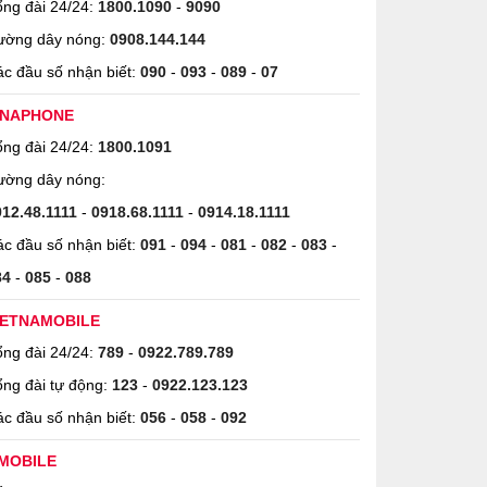
ng đài 24/24:
1800.1090
-
9090
ường dây nóng:
0908.144.144
c đầu số nhận biết:
090
-
093
-
089
-
07
INAPHONE
ng đài 24/24:
1800.1091
ường dây nóng:
912.48.1111
-
0918.68.1111
-
0914.18.1111
c đầu số nhận biết:
091
-
094
-
081
-
082
-
083
-
84
-
085
-
088
IETNAMOBILE
ng đài 24/24:
789
-
0922.789.789
ng đài tự động:
123
-
0922.123.123
c đầu số nhận biết:
056
-
058
-
092
MOBILE