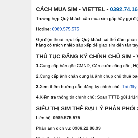
CÁCH MUA SIM - VIETTEL -
0392.74.1
Trường hợp Quý khách cần mua sim gấp hãy gọi điện
Hotline:
0989.575.575
Gọi điện thoại trực tiếp Quý khách có thể đàm phán 
hàng có trách nhiệp sắp xếp để giao sim đến tận tay 
THỦ TỤC ĐĂNG KÝ CHÍNH CHỦ SIM - 
1.
Cung cấp bản gốc CMND, Căn cước công dân, Hộ 
2.
Cung cấp ảnh chân dung là ảnh chụp chủ thuê bao 
3.
Xem thêm hướng dẫn đăng ký chính chủ:
Tại đây
4.
Kiểm tra thông tin chính chủ: Soạn TTTB gửi 1414 
SIÊU THỊ SIM THẺ ĐẠI LÝ PHÂN PHỐI
Liên hệ:
0989.575.575
Phản ánh dịch vụ:
0906.22.88.99