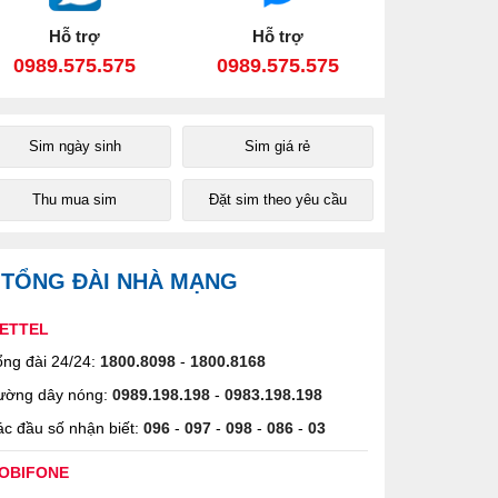
Hỗ trợ
Hỗ trợ
0989.575.575
0989.575.575
Sim ngày sinh
Sim giá rẻ
Thu mua sim
Đặt sim theo yêu cầu
TỔNG ĐÀI NHÀ MẠNG
IETTEL
ng đài 24/24:
1800.8098
-
1800.8168
ường dây nóng:
0989.198.198
-
0983.198.198
c đầu số nhận biết:
096
-
097
-
098
-
086
-
03
OBIFONE