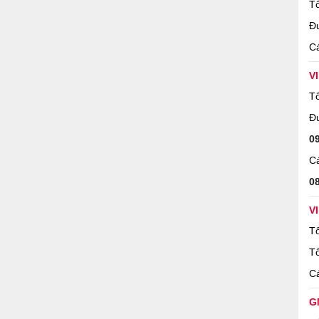
Tổ
Đ
Cá
V
Tổ
Đ
0
Cá
0
V
Tổ
Tổ
Cá
G