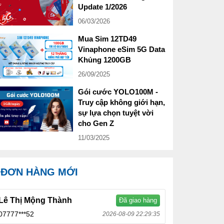
Update 1/2026
06/03/2026
Mua Sim 12TD49
Vinaphone eSim 5G Data
Khủng 1200GB
26/09/2025
Gói cước YOLO100M -
Truy cập không giới hạn,
sự lựa chọn tuyệt vời
cho Gen Z
11/03/2025
ĐƠN HÀNG MỚI
Lê Thị Mộng Thành
Đã giao hàng
07777***52
2026-08-09 22:29:35