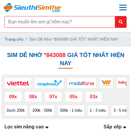
togg
Trang chủ
Sim Dễ Nhớ *843088 GIÁ TỐT NHẤT HIỆN NAY
SIM DỄ NHỚ
*843088
GIÁ TỐT NHẤT HIỆN
NAY
09x
08x
07x
05x
03x
Dưới 200k
200k - 500k
500k - 1 triệu
1 - 3 triệu
3 - 5 triệu
Lọc sim nâng cao
Sắp xếp