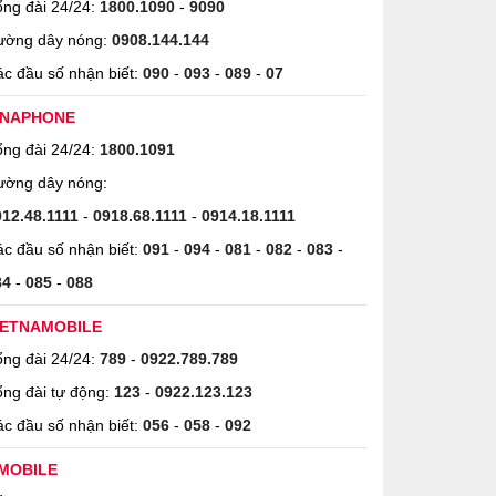
ng đài 24/24:
1800.1090
-
9090
ường dây nóng:
0908.144.144
c đầu số nhận biết:
090
-
093
-
089
-
07
INAPHONE
ng đài 24/24:
1800.1091
ường dây nóng:
912.48.1111
-
0918.68.1111
-
0914.18.1111
c đầu số nhận biết:
091
-
094
-
081
-
082
-
083
-
84
-
085
-
088
IETNAMOBILE
ng đài 24/24:
789
-
0922.789.789
ng đài tự động:
123
-
0922.123.123
c đầu số nhận biết:
056
-
058
-
092
MOBILE