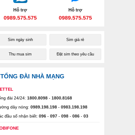
Hỗ trợ
Hỗ trợ
0989.575.575
0989.575.575
Sim ngày sinh
Sim giá rẻ
Thu mua sim
Đặt sim theo yêu cầu
TỔNG ĐÀI NHÀ MẠNG
IETTEL
ng đài 24/24:
1800.8098
-
1800.8168
ường dây nóng:
0989.198.198
-
0983.198.198
c đầu số nhận biết:
096
-
097
-
098
-
086
-
03
OBIFONE