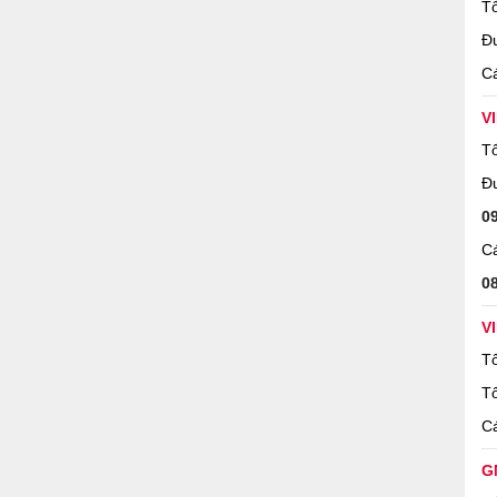
Tổ
Đ
Cá
V
Tổ
Đ
0
Cá
0
V
Tổ
Tổ
Cá
G