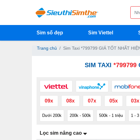
Sim số đẹp
Sim Viettel
Trang chủ
Sim Taxi *799799 GIÁ TỐT NHẤT HIỆ
SIM TAXI
*799799
09x
08x
07x
05x
03x
Dưới 200k
200k - 500k
500k - 1 triệu
1 - 3
Lọc sim nâng cao