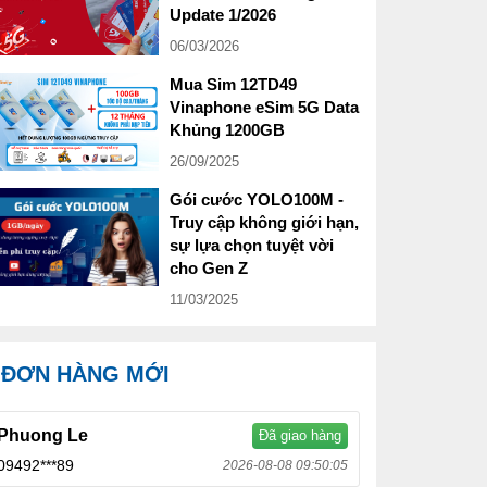
Update 1/2026
06/03/2026
Mua Sim 12TD49
Vinaphone eSim 5G Data
Khủng 1200GB
26/09/2025
Gói cước YOLO100M -
Truy cập không giới hạn,
sự lựa chọn tuyệt vời
cho Gen Z
11/03/2025
ĐƠN HÀNG MỚI
Phuong Le
Đã giao hàng
09492***89
2026-08-08 09:50:05