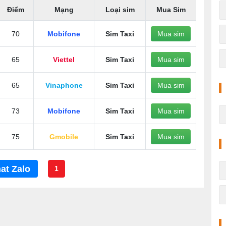
Điểm
Mạng
Loại sim
Mua Sim
70
Mobifone
Sim Taxi
Mua sim
65
Viettel
Sim Taxi
Mua sim
65
Vinaphone
Sim Taxi
Mua sim
73
Mobifone
Sim Taxi
Mua sim
75
Gmobile
Sim Taxi
Mua sim
at Zalo
1