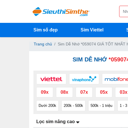
Sim số đẹp
Sim Viettel
Trang chủ
Sim Dễ Nhớ *059074 GIÁ TỐT NHẤT 
SIM DỄ NHỚ
*05907
09x
08x
07x
05x
03x
Dưới 200k
200k - 500k
500k - 1 triệu
1 - 3
Lọc sim nâng cao