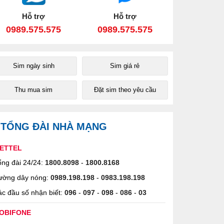
Hỗ trợ
Hỗ trợ
0989.575.575
0989.575.575
Sim ngày sinh
Sim giá rẻ
Thu mua sim
Đặt sim theo yêu cầu
TỔNG ĐÀI NHÀ MẠNG
IETTEL
ng đài 24/24:
1800.8098
-
1800.8168
ường dây nóng:
0989.198.198
-
0983.198.198
c đầu số nhận biết:
096
-
097
-
098
-
086
-
03
OBIFONE