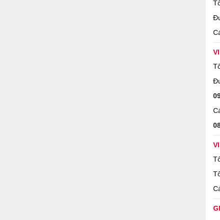
Tổ
Đ
Cá
V
Tổ
Đ
0
Cá
0
V
Tổ
Tổ
Cá
G