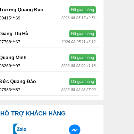
Trương Quang Đạo
Đã giao hàng
09415***69
2026-08-05 17:49:51
Giang Thị Hà
Đã giao hàng
07768***67
2026-08-05 11:46:12
Quang Minh
Đã giao hàng
08269***97
2026-08-05 09:41:18
Đức Quang Đào
Đã giao hàng
07933***87
2026-08-05 08:57:00
HỖ TRỢ KHÁCH HÀNG