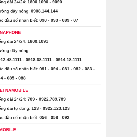
ng đài 24/24:
1800.1090
-
9090
ường dây nóng:
0908.144.144
c đầu số nhận biết:
090
-
093
-
089
-
07
INAPHONE
ng đài 24/24:
1800.1091
ường dây nóng:
912.48.1111
-
0918.68.1111
-
0914.18.1111
c đầu số nhận biết:
091
-
094
-
081
-
082
-
083
-
84
-
085
-
088
IETNAMOBILE
ng đài 24/24:
789
-
0922.789.789
ng đài tự động:
123
-
0922.123.123
c đầu số nhận biết:
056
-
058
-
092
MOBILE