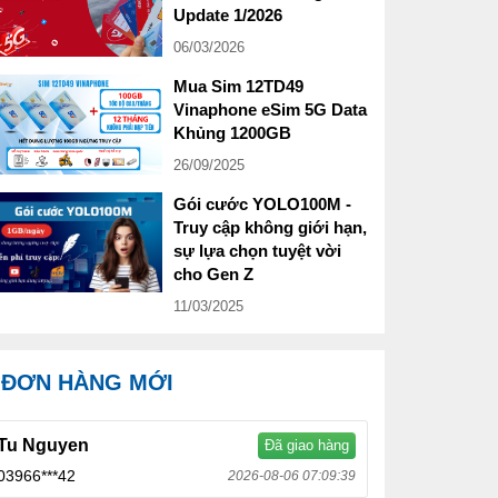
Update 1/2026
06/03/2026
Mua Sim 12TD49
Vinaphone eSim 5G Data
Khủng 1200GB
26/09/2025
Gói cước YOLO100M -
Truy cập không giới hạn,
sự lựa chọn tuyệt vời
cho Gen Z
11/03/2025
ĐƠN HÀNG MỚI
Tu Nguyen
Đã giao hàng
03966***42
2026-08-06 07:09:39