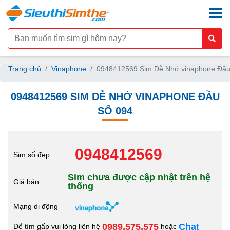
togg
Trang chủ
Vinaphone
0948412569 Sim Dễ Nhớ vinaphone Đầu
0948412569 SIM DỄ NHỚ VINAPHONE ĐẦU
SỐ 094
0948412569
Sim số đẹp
Sim chưa được cập nhật trên hệ
Giá bán
thống
Mạng di động
0989.575.575
Chat
Để tìm gấp vui lòng liên hệ
hoặc