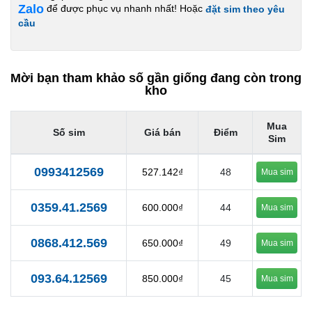
Zalo
để được phục vụ nhanh nhất! Hoặc
đặt sim theo yêu
cầu
Mời bạn tham khảo số gần giống đang còn trong
kho
Mua
Số sim
Giá bán
Điểm
Sim
0993412569
527.142₫
48
Mua sim
0359.41.2569
600.000₫
44
Mua sim
0868.412.569
650.000₫
49
Mua sim
093.64.12569
850.000₫
45
Mua sim