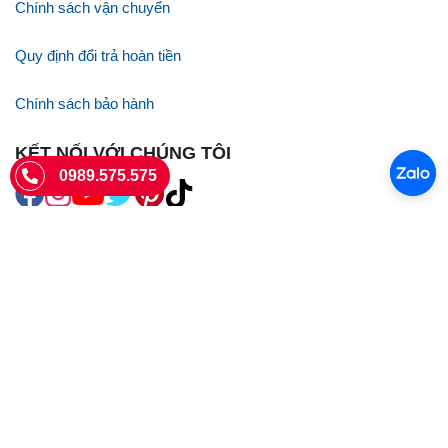
Chính sách vận chuyển
Quy định đổi trả hoàn tiền
Chính sách bảo hành
KẾT NỐI VỚI CHÚNG TÔI
0989.575.575
SIÊU THỊ SIM THẺ
Sieuthisimthe.com là trang web chuyên về
sim số đẹp
- Một dịch vụ
của Công ty TNHH SHOPSUMO
Giấy phép KD số 0107957761 cấp tại Sở Kế hoạch và đầu tư Hà Nội.