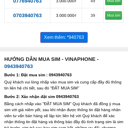
0776940763
3.000.000₫
49
Mua sim
0703940763
3.000.000₫
39
Mua sim
Xem thêm: *940763
HƯỚNG DẪN MUA SIM - VINAPHONE -
0943940763
Bước 1: Đặt mua sim : 0943940763
Quý khách vui lòng nhấp vào mua sim và cung cấp đầy đủ thông
tin liên hệ chi tiết, sau đó "ĐẶT MUA SIM"
Bước 2: Xác nhận đặt sim 0943940763
Bằng cách nhấp vào "ĐẶT MUA SIM" Quý khách đã đồng ý mua
sim với giá niêm yết, sau khi nhận được thông tin đặt hàng nhân
viên tư vấn bán hàng sẽ lập tức liên hệ với Quý khách để xác
nhận thông tin đặt hàng và thông báo đầy đủ tình trạng sim là sim
trả trước, sim trả sau hay sim cam kết, những ưu đãi, chương