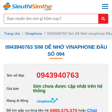
togg
Trang chủ
Vinaphone
0943940763 Sim Dễ Nhớ vinaphone Đầu
0943940763 SIM DỄ NHỚ VINAPHONE ĐẦU
SỐ 094
0943940763
Sim số đẹp
Sim chưa được cập nhật trên hệ
Giá bán
thống
Mạng di động
0989.575.575
Chat
Để tìm gấp vui lòng liên hệ
hoặc