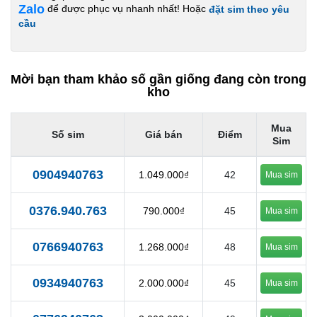
Zalo
để được phục vụ nhanh nhất! Hoặc
đặt sim theo yêu
cầu
Mời bạn tham khảo số gần giống đang còn trong
kho
Mua
Số sim
Giá bán
Điểm
Sim
0904940763
1.049.000₫
42
Mua sim
0376.940.763
790.000₫
45
Mua sim
0766940763
1.268.000₫
48
Mua sim
0934940763
2.000.000₫
45
Mua sim