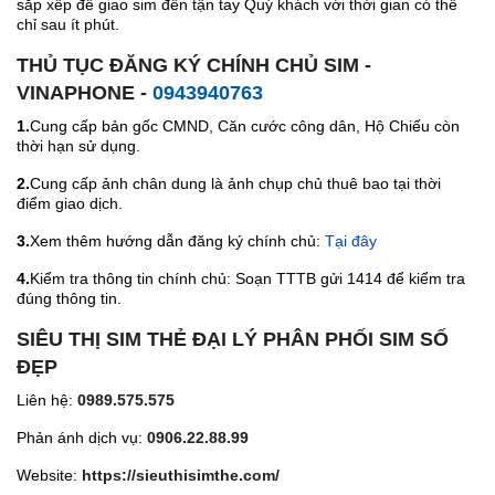
sắp xếp để giao sim đến tận tay Quý khách với thời gian có thể
chỉ sau ít phút.
THỦ TỤC ĐĂNG KÝ CHÍNH CHỦ SIM -
VINAPHONE -
0943940763
1.
Cung cấp bản gốc CMND, Căn cước công dân, Hộ Chiếu còn
thời hạn sử dụng.
2.
Cung cấp ảnh chân dung là ảnh chụp chủ thuê bao tại thời
điểm giao dịch.
3.
Xem thêm hướng dẫn đăng ký chính chủ:
Tại đây
4.
Kiểm tra thông tin chính chủ: Soạn TTTB gửi 1414 để kiểm tra
đúng thông tin.
SIÊU THỊ SIM THẺ ĐẠI LÝ PHÂN PHỐI SIM SỐ
ĐẸP
Liên hệ:
0989.575.575
Phản ánh dịch vụ:
0906.22.88.99
Website:
https://sieuthisimthe.com/