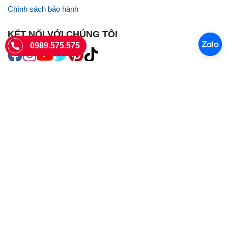
Chính sách bảo hành
KẾT NỐI VỚI CHÚNG TÔI
0989.575.575
SIÊU THỊ SIM THẺ
Sieuthisimthe.com là trang web chuyên về
sim số đẹp
- Một dịch vụ
của Công ty TNHH SHOPSUMO
Giấy phép KD số 0107957761 cấp tại Sở Kế hoạch và đầu tư Hà Nội.
Văn phòng: 73 Trường Chinh, Phương Liệt, Hà Nội
Ngày làm việc: Thứ hai - CN
Hotline:
0989.575.575
Giờ mở cửa: 8h - 18h00
Email: info@sieuthisimthe.com