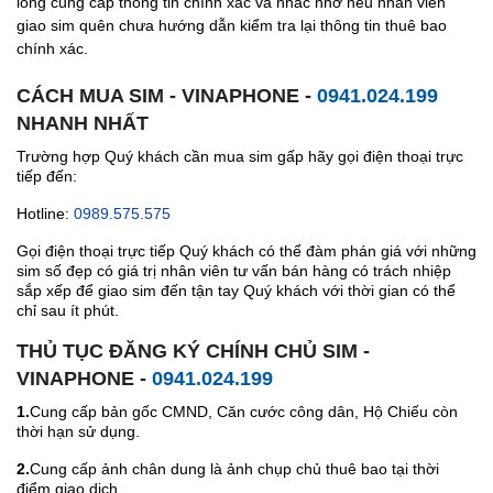
lòng cung cấp thông tin chính xác và nhắc nhở nếu nhân viên
giao sim quên chưa hướng dẫn kiểm tra lại thông tin thuê bao
chính xác.
CÁCH MUA SIM - VINAPHONE -
0941.024.199
NHANH NHẤT
Trường hợp Quý khách cần mua sim gấp hãy gọi điện thoại trực
tiếp đến:
Hotline:
0989.575.575
Gọi điện thoại trực tiếp Quý khách có thể đàm phán giá với những
sim số đẹp có giá trị nhân viên tư vấn bán hàng có trách nhiệp
sắp xếp để giao sim đến tận tay Quý khách với thời gian có thể
chỉ sau ít phút.
THỦ TỤC ĐĂNG KÝ CHÍNH CHỦ SIM -
VINAPHONE -
0941.024.199
1.
Cung cấp bản gốc CMND, Căn cước công dân, Hộ Chiếu còn
thời hạn sử dụng.
2.
Cung cấp ảnh chân dung là ảnh chụp chủ thuê bao tại thời
điểm giao dịch.