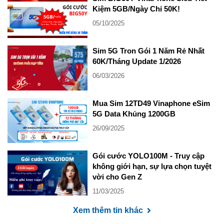
Kiệm 5GB/Ngày Chỉ 50K!
05/10/2025
Sim 5G Tron Gói 1 Năm Rẻ Nhất
60K/Tháng Update 1/2026
06/03/2026
Mua Sim 12TD49 Vinaphone eSim
5G Data Khủng 1200GB
26/09/2025
Gói cước YOLO100M - Truy cập
không giới hạn, sự lựa chọn tuyệt
vời cho Gen Z
11/03/2025
Xem thêm tin khác