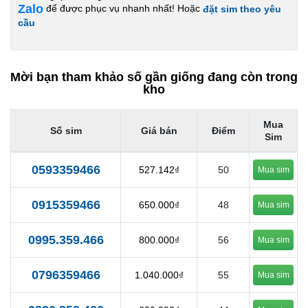
Zalo
để được phục vụ nhanh nhất! Hoặc
đặt sim theo yêu
cầu
Mời bạn tham khảo số gần giống đang còn trong
kho
Mua
Số sim
Giá bán
Điểm
Sim
0593359466
527.142₫
50
Mua sim
0915359466
650.000₫
48
Mua sim
0995.359.466
800.000₫
56
Mua sim
0796359466
1.040.000₫
55
Mua sim