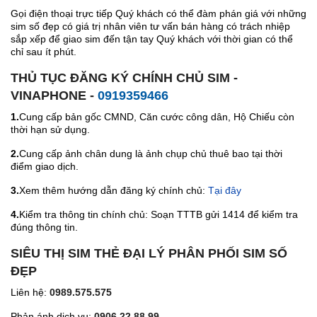
Gọi điện thoại trực tiếp Quý khách có thể đàm phán giá với những
sim số đẹp có giá trị nhân viên tư vấn bán hàng có trách nhiệp
sắp xếp để giao sim đến tận tay Quý khách với thời gian có thể
chỉ sau ít phút.
THỦ TỤC ĐĂNG KÝ CHÍNH CHỦ SIM -
VINAPHONE -
0919359466
1.
Cung cấp bản gốc CMND, Căn cước công dân, Hộ Chiếu còn
thời hạn sử dụng.
2.
Cung cấp ảnh chân dung là ảnh chụp chủ thuê bao tại thời
điểm giao dịch.
3.
Xem thêm hướng dẫn đăng ký chính chủ:
Tại đây
4.
Kiểm tra thông tin chính chủ: Soạn TTTB gửi 1414 để kiểm tra
đúng thông tin.
SIÊU THỊ SIM THẺ ĐẠI LÝ PHÂN PHỐI SIM SỐ
ĐẸP
Liên hệ:
0989.575.575
Phản ánh dịch vụ:
0906.22.88.99