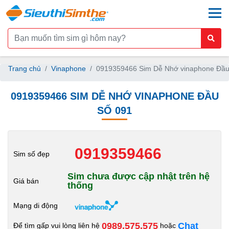
togg
Trang chủ
Vinaphone
0919359466 Sim Dễ Nhớ vinaphone Đầu
0919359466 SIM DỄ NHỚ VINAPHONE ĐẦU
SỐ 091
0919359466
Sim số đẹp
Sim chưa được cập nhật trên hệ
Giá bán
thống
Mạng di động
0989.575.575
Chat
Để tìm gấp vui lòng liên hệ
hoặc