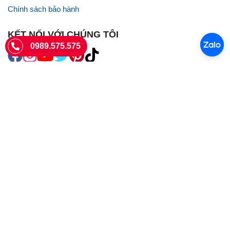
Chính sách bảo hành
KẾT NỐI VỚI CHÚNG TÔI
0989.575.575
SIÊU THỊ SIM THẺ
Sieuthisimthe.com là trang web chuyên về
sim số đẹp
- Một dịch vụ
của Công ty TNHH SHOPSUMO
Giấy phép KD số 0107957761 cấp tại Sở Kế hoạch và đầu tư Hà Nội.
Văn phòng: 73 Trường Chinh, Phương Liệt, Hà Nội
Ngày làm việc: Thứ hai - CN
Hotline:
0989.575.575
Giờ mở cửa: 8h - 18h00
Email: info@sieuthisimthe.com