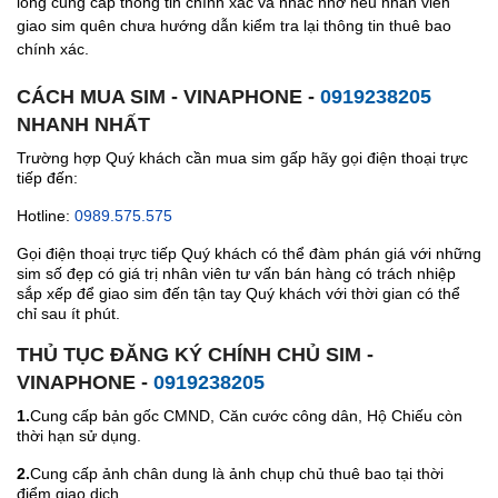
lòng cung cấp thông tin chính xác và nhắc nhở nếu nhân viên
giao sim quên chưa hướng dẫn kiểm tra lại thông tin thuê bao
chính xác.
CÁCH MUA SIM - VINAPHONE -
0919238205
NHANH NHẤT
Trường hợp Quý khách cần mua sim gấp hãy gọi điện thoại trực
tiếp đến:
Hotline:
0989.575.575
Gọi điện thoại trực tiếp Quý khách có thể đàm phán giá với những
sim số đẹp có giá trị nhân viên tư vấn bán hàng có trách nhiệp
sắp xếp để giao sim đến tận tay Quý khách với thời gian có thể
chỉ sau ít phút.
THỦ TỤC ĐĂNG KÝ CHÍNH CHỦ SIM -
VINAPHONE -
0919238205
1.
Cung cấp bản gốc CMND, Căn cước công dân, Hộ Chiếu còn
thời hạn sử dụng.
2.
Cung cấp ảnh chân dung là ảnh chụp chủ thuê bao tại thời
điểm giao dịch.