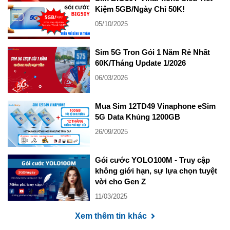
Kiệm 5GB/Ngày Chỉ 50K!
05/10/2025
Sim 5G Tron Gói 1 Năm Rẻ Nhất
60K/Tháng Update 1/2026
06/03/2026
Mua Sim 12TD49 Vinaphone eSim
5G Data Khủng 1200GB
26/09/2025
Gói cước YOLO100M - Truy cập
không giới hạn, sự lựa chọn tuyệt
vời cho Gen Z
11/03/2025
Xem thêm tin khác