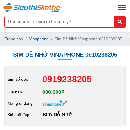
togg
Trang chủ
Vinaphone
Sim Dễ Nhớ Vinaphone 0919238205
SIM DỄ NHỚ VINAPHONE 0919238205
0919238205
Sim số đẹp
600.000₫
Giá bán
Mạng di động
Sim Dễ Nhớ
Kiểu số đẹp