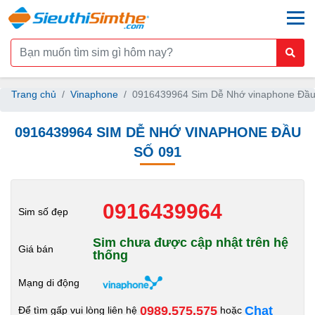
togg
Trang chủ
Vinaphone
0916439964 Sim Dễ Nhớ vinaphone Đầu
0916439964 SIM DỄ NHỚ VINAPHONE ĐẦU
SỐ 091
0916439964
Sim số đẹp
Sim chưa được cập nhật trên hệ
Giá bán
thống
Mạng di động
0989.575.575
Chat
Để tìm gấp vui lòng liên hệ
hoặc