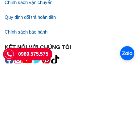
Chính sách vận chuyển
Quy định đổi trả hoàn tiền
Chính sách bảo hành
KẾT NỐI VỚI CHÚNG TÔI
0989.575.575
SIÊU THỊ SIM THẺ
Sieuthisimthe.com là trang web chuyên về
sim số đẹp
- Một dịch vụ
của Công ty TNHH SHOPSUMO
Giấy phép KD số 0107957761 cấp tại Sở Kế hoạch và đầu tư Hà Nội.