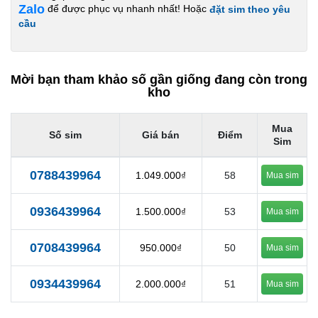
Zalo
để được phục vụ nhanh nhất! Hoặc
đặt sim theo yêu
cầu
Mời bạn tham khảo số gần giống đang còn trong
kho
Mua
Số sim
Giá bán
Điểm
Sim
0788439964
1.049.000₫
58
Mua sim
0936439964
1.500.000₫
53
Mua sim
0708439964
950.000₫
50
Mua sim
0934439964
2.000.000₫
51
Mua sim