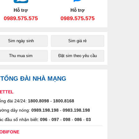
Hỗ trợ
Hỗ trợ
0989.575.575
0989.575.575
Sim ngày sinh
Sim giá rẻ
Thu mua sim
Đặt sim theo yêu cầu
TỔNG ĐÀI NHÀ MẠNG
IETTEL
ng đài 24/24:
1800.8098
-
1800.8168
ường dây nóng:
0989.198.198
-
0983.198.198
c đầu số nhận biết:
096
-
097
-
098
-
086
-
03
OBIFONE