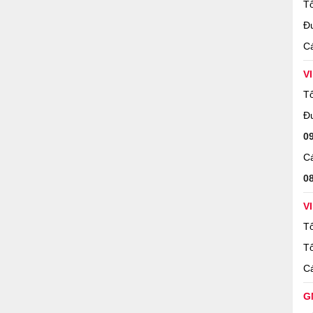
Tổ
Đ
Cá
V
Tổ
Đ
0
Cá
0
V
Tổ
Tổ
Cá
G