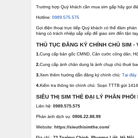
Trường hợp Quý khách cần mua sim gấp hãy gọi điện
Hotline:
0989.575.575
Gọi điện thoại trực tiếp Quý khách có thể đàm phán 
hàng có trách nhiệp sắp xếp để giao sim đến tận tay 
THỦ TỤC ĐĂNG KÝ CHÍNH CHỦ SIM -
1.
Cung cấp bản gốc CMND, Căn cước công dân, Hộ 
2.
Cung cấp ảnh chân dung là ảnh chụp chủ thuê bao 
3.
Xem thêm hướng dẫn đăng ký chính chủ:
Tại đây
4.
Kiểm tra thông tin chính chủ: Soạn TTTB gửi 1414 
SIÊU THỊ SIM THẺ ĐẠI LÝ PHÂN PHỐI
Liên hệ:
0989.575.575
Phản ánh dịch vụ:
0906.22.88.99
Website:
https://sieuthisimthe.com/
Địa chỉ :
73 Trường Chinh, Phương Liệt, Hà Nội