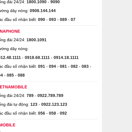
ng đài 24/24:
1800.1090
-
9090
ường dây nóng:
0908.144.144
c đầu số nhận biết:
090
-
093
-
089
-
07
INAPHONE
ng đài 24/24:
1800.1091
ường dây nóng:
912.48.1111
-
0918.68.1111
-
0914.18.1111
c đầu số nhận biết:
091
-
094
-
081
-
082
-
083
-
84
-
085
-
088
IETNAMOBILE
ng đài 24/24:
789
-
0922.789.789
ng đài tự động:
123
-
0922.123.123
c đầu số nhận biết:
056
-
058
-
092
MOBILE