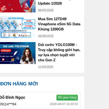
Update 1/2026
06/03/2026
Mua Sim 12TD49
Vinaphone eSim 5G Data
Khủng 1200GB
26/09/2025
Gói cước YOLO100M -
Truy cập không giới hạn,
sự lựa chọn tuyệt vời
cho Gen Z
11/03/2025
ĐƠN HÀNG MỚI
Đỗ Đình Ngọc
Đã giao hàng
09114***84
2026-08-07 10:20:53