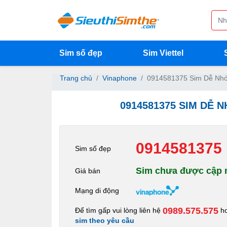
Sim số đẹp
Sim Viettel
Trang chủ
Vinaphone
0914581375 Sim Dễ Nhớ
0914581375 SIM DỄ 
0914581375
Sim số đẹp
Sim chưa được cập n
Giá bán
Mạng di động
0989.575.575
Để tìm gấp vui lòng liên hệ
h
sim theo yêu cầu