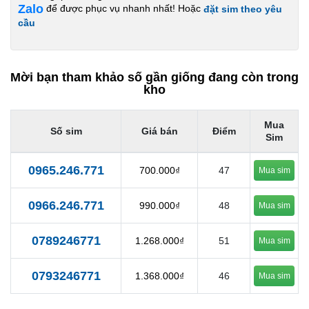
Zalo
để được phục vụ nhanh nhất! Hoặc
đặt sim theo yêu
cầu
Mời bạn tham khảo số gần giống đang còn trong
kho
Mua
Số sim
Giá bán
Điểm
Sim
0965.246.771
700.000₫
47
Mua sim
0966.246.771
990.000₫
48
Mua sim
0789246771
1.268.000₫
51
Mua sim
0793246771
1.368.000₫
46
Mua sim