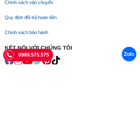
Chính sách vận chuyển
Quy định đổi trả hoàn tiền
Chính sách bảo hành
KẾT NỐI VỚI CHÚNG TÔI
0989.575.575
SIÊU THỊ SIM THẺ
Sieuthisimthe.com là trang web chuyên về
sim số đẹp
- Một dịch vụ
của Công ty TNHH SHOPSUMO
Giấy phép KD số 0107957761 cấp tại Sở Kế hoạch và đầu tư Hà Nội.