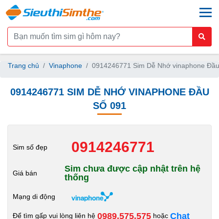
togg
Trang chủ
Vinaphone
0914246771 Sim Dễ Nhớ vinaphone Đầu
0914246771 SIM DỄ NHỚ VINAPHONE ĐẦU
SỐ 091
0914246771
Sim số đẹp
Sim chưa được cập nhật trên hệ
Giá bán
thống
Mạng di động
0989.575.575
Chat
Để tìm gấp vui lòng liên hệ
hoặc