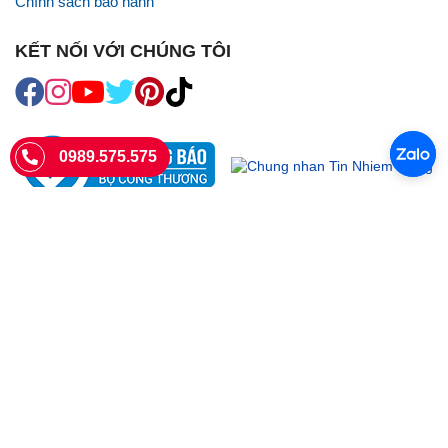
Chính sách bảo hành
KẾT NỐI VỚI CHÚNG TÔI
0989.575.575
SIÊU THỊ SIM THẺ
Sieuthisimthe.com là trang web chuyên về
sim số đẹp
- Một dịch vụ
của Công ty TNHH SHOPSUMO
Giấy phép KD số 0107957761 cấp tại Sở Kế hoạch và đầu tư Hà Nội.
Văn phòng: 73 Trường Chinh, Phương Liệt, Hà Nội
Ngày làm việc: Thứ hai - CN
Hotline:
0989.575.575
Giờ mở cửa: 8h - 18h00
Email: info@sieuthisimthe.com
Copyright © Siêu Thị Sim Thẻ 2026