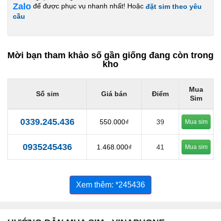
Zalo
để được phục vụ nhanh nhất! Hoặc
đặt sim theo yêu
cầu
Mời bạn tham khảo số gần giống đang còn trong
kho
Mua
Số sim
Giá bán
Điểm
Sim
0339.245.436
550.000₫
39
Mua sim
0935245436
1.468.000₫
41
Mua sim
Xem thêm: *245436