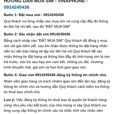
HƯỚNG DẪN MUA SIM - VINAPHONE -
0914245436
Bước 1: Đặt mua sim : 0914245436
Quý khách vui lòng nhấp vào mua sim và cung cấp đầy đủ thông
tin liên hệ chi tiết, sau đó "ĐẶT MUA SIM"
Bước 2: Xác nhận đặt sim 0914245436
Bằng cách nhấp vào "ĐẶT MUA SIM" Quý khách đã đồng ý mua
sim với giá niêm yết, sau khi nhận được thông tin đặt hàng nhân
viên tư vấn bán hàng sẽ lập tức liên hệ với Quý khách để xác
nhận thông tin đặt hàng và thông báo đầy đủ tình trạng sim là sim
trả trước, sim trả sau hay sim cam kết, những ưu đãi, chương
trình khuyến mãi, giá sim và hẹn thời gian giao sim.
Bước 3: Giao sim 0914245436 đăng ký thông tin chính chủ.
Nhân viên giao hàng có trách nhiệm giao sim đến tận tay, đăng ký
thông tin chính chủ và hướng dẫn Quý khách cách kiểm tra thông
tin thuê bao chính chủ.
Lưu ý:
Việc đăng ký thông tin thuê bao là quyền lợi khách hàng
cũng như yêu cầu bắt buộc của nhà mạng vì vậy Quý khách vui
lòng cung cấp thông tin chính xác và nhắc nhở nếu nhân viên