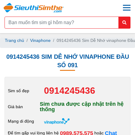
togg
Trang chủ
Vinaphone
0914245436 Sim Dễ Nhớ vinaphone Đầu
0914245436 SIM DỄ NHỚ VINAPHONE ĐẦU
SỐ 091
0914245436
Sim số đẹp
Sim chưa được cập nhật trên hệ
Giá bán
thống
Mạng di động
0989.575.575
Chat
Để tìm gấp vui lòng liên hệ
hoặc