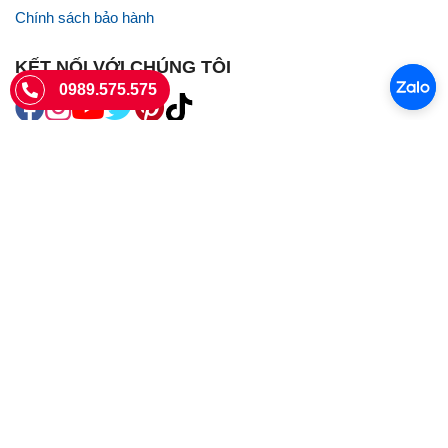
Chính sách bảo hành
KẾT NỐI VỚI CHÚNG TÔI
0989.575.575
SIÊU THỊ SIM THẺ
Sieuthisimthe.com là trang web chuyên về
sim số đẹp
- Một dịch vụ
của Công ty TNHH SHOPSUMO
Giấy phép KD số 0107957761 cấp tại Sở Kế hoạch và đầu tư Hà Nội.
Văn phòng: 73 Trường Chinh, Phương Liệt, Hà Nội
Ngày làm việc: Thứ hai - CN
Hotline:
0989.575.575
Giờ mở cửa: 8h - 18h00
Email: info@sieuthisimthe.com