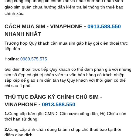
lòng cung cấp thông tin chính xác và nhắc nhở nếu nhân viên
giao sim quên chưa hướng dẫn kiểm tra lại thông tin thuê bao
chính xác.
CÁCH MUA SIM - VINAPHONE -
0913.588.550
NHANH NHẤT
Trường hợp Quý khách cần mua sim gấp hãy gọi điện thoại trực
tiếp đến:
Hotline:
0989.575.575
Gọi điện thoại trực tiếp Quý khách có thể đàm phán giá với những
sim số đẹp có giá trị nhân viên tư vấn bán hàng có trách nhiệp
sắp xếp để giao sim đến tận tay Quý khách với thời gian có thể
chỉ sau ít phút.
THỦ TỤC ĐĂNG KÝ CHÍNH CHỦ SIM -
VINAPHONE -
0913.588.550
1.
Cung cấp bản gốc CMND, Căn cước công dân, Hộ Chiếu còn
thời hạn sử dụng.
2.
Cung cấp ảnh chân dung là ảnh chụp chủ thuê bao tại thời
điểm giao dịch.