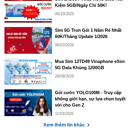
Kiệm 5GB/Ngày Chỉ 50K!
05/10/2025
Sim 5G Tron Gói 1 Năm Rẻ Nhất
60K/Tháng Update 1/2026
06/03/2026
Mua Sim 12TD49 Vinaphone eSim
5G Data Khủng 1200GB
26/09/2025
Gói cước YOLO100M - Truy cập
không giới hạn, sự lựa chọn tuyệt
vời cho Gen Z
11/03/2025
Xem thêm tin khác