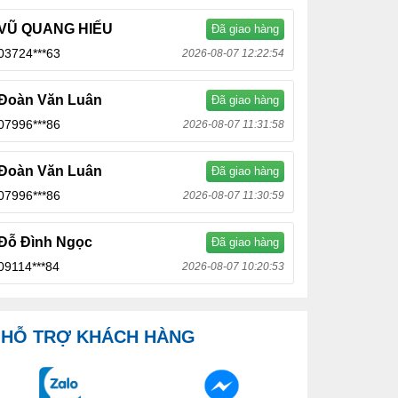
VŨ QUANG HIẾU
Đã giao hàng
03724***63
2026-08-07 12:22:54
Đoàn Văn Luân
Đã giao hàng
07996***86
2026-08-07 11:31:58
Đoàn Văn Luân
Đã giao hàng
07996***86
2026-08-07 11:30:59
Đỗ Đình Ngọc
Đã giao hàng
09114***84
2026-08-07 10:20:53
HỖ TRỢ KHÁCH HÀNG