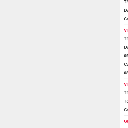
Tổ
Đ
Cá
V
Tổ
Đ
0
Cá
0
V
Tổ
Tổ
Cá
G