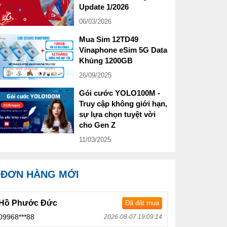
Update 1/2026
06/03/2026
Mua Sim 12TD49
Vinaphone eSim 5G Data
Khủng 1200GB
26/09/2025
Gói cước YOLO100M -
Truy cập không giới hạn,
sự lựa chọn tuyệt vời
cho Gen Z
11/03/2025
ĐƠN HÀNG MỚI
Hồ Phước Đức
Đã đặt mua
09968***88
2026-08-07 19:09:14