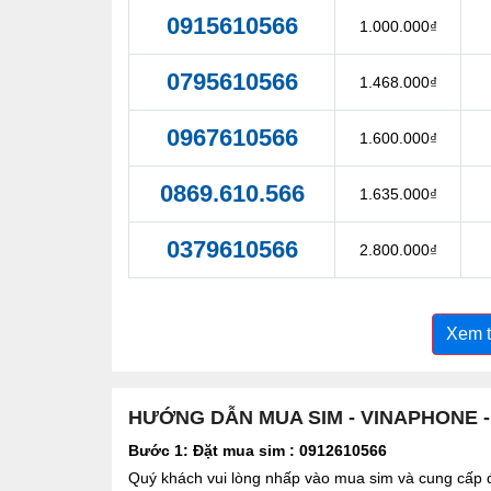
0915610566
1.000.000₫
0795610566
1.468.000₫
0967610566
1.600.000₫
0869.610.566
1.635.000₫
0379610566
2.800.000₫
Xem 
HƯỚNG DẪN MUA SIM - VINAPHONE 
Bước 1: Đặt mua sim : 0912610566
Quý khách vui lòng nhấp vào mua sim và cung cấp đầ