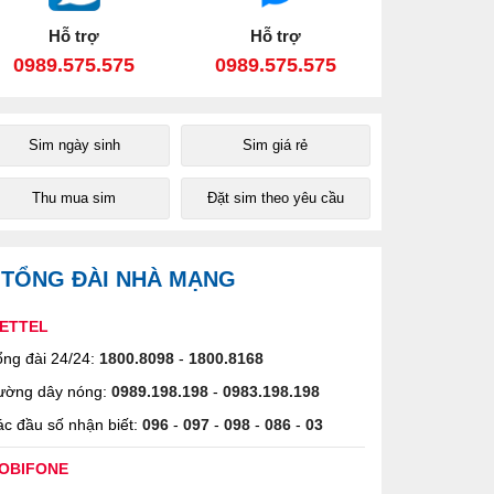
Hỗ trợ
Hỗ trợ
0989.575.575
0989.575.575
Sim ngày sinh
Sim giá rẻ
Thu mua sim
Đặt sim theo yêu cầu
TỔNG ĐÀI NHÀ MẠNG
IETTEL
ng đài 24/24:
1800.8098
-
1800.8168
ường dây nóng:
0989.198.198
-
0983.198.198
c đầu số nhận biết:
096
-
097
-
098
-
086
-
03
OBIFONE