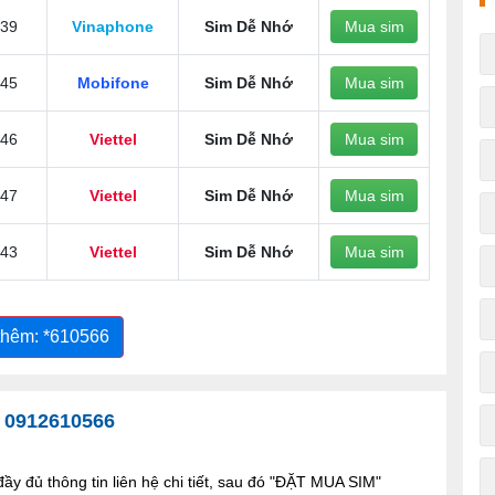
39
Vinaphone
Sim Dễ Nhớ
Mua sim
45
Mobifone
Sim Dễ Nhớ
Mua sim
46
Viettel
Sim Dễ Nhớ
Mua sim
47
Viettel
Sim Dễ Nhớ
Mua sim
43
Viettel
Sim Dễ Nhớ
Mua sim
thêm: *610566
-
0912610566
y đủ thông tin liên hệ chi tiết, sau đó "ĐẶT MUA SIM"