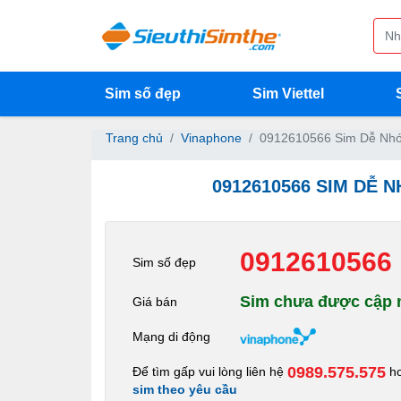
Sim số đẹp
Sim Viettel
Trang chủ
Vinaphone
0912610566 Sim Dễ Nhớ
0912610566 SIM DỄ 
0912610566
Sim số đẹp
Sim chưa được cập n
Giá bán
Mạng di động
0989.575.575
Để tìm gấp vui lòng liên hệ
h
sim theo yêu cầu