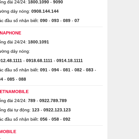
ng đài 24/24:
1800.1090
-
9090
ường dây nóng:
0908.144.144
c đầu số nhận biết:
090
-
093
-
089
-
07
INAPHONE
ng đài 24/24:
1800.1091
ường dây nóng:
912.48.1111
-
0918.68.1111
-
0914.18.1111
c đầu số nhận biết:
091
-
094
-
081
-
082
-
083
-
84
-
085
-
088
IETNAMOBILE
ng đài 24/24:
789
-
0922.789.789
ng đài tự động:
123
-
0922.123.123
c đầu số nhận biết:
056
-
058
-
092
MOBILE