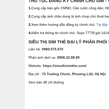
THỦ TỤC ĐĂNG KÝ CHÍNH CHỦ SIM -
1.
Cung cấp bản gốc CMND, Căn cước công dân, Hộ 
2.
Cung cấp ảnh chân dung là ảnh chụp chủ thuê bao 
3.
Xem thêm hướng dẫn đăng ký chính chủ:
Tại đây
4.
Kiểm tra thông tin chính chủ: Soạn TTTB gửi 1414 
SIÊU THỊ SIM THẺ ĐẠI LÝ PHÂN PHỐI
Liên hệ:
0989.575.575
Phản ánh dịch vụ:
0906.22.88.99
Website:
https://sieuthisimthe.com/
Địa chỉ :
73 Trường Chinh, Phương Liệt, Hà Nội
Xem bản đồ chỉ đường: