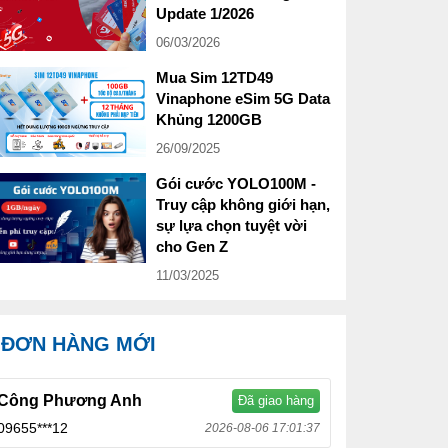
Update 1/2026
06/03/2026
Mua Sim 12TD49
Vinaphone eSim 5G Data
Khủng 1200GB
26/09/2025
Gói cước YOLO100M -
Truy cập không giới hạn,
sự lựa chọn tuyệt vời
cho Gen Z
11/03/2025
ĐƠN HÀNG MỚI
Công Phương Anh
Đã giao hàng
09655***12
2026-08-06 17:01:37