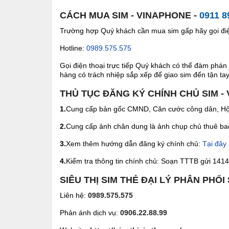
CÁCH MUA SIM - VINAPHONE -
0911 8
Trường hợp Quý khách cần mua sim gấp hãy gọi điện
Hotline:
0989.575.575
Gọi điện thoại trực tiếp Quý khách có thể đàm phán 
hàng có trách nhiệp sắp xếp để giao sim đến tận tay 
THỦ TỤC ĐĂNG KÝ CHÍNH CHỦ SIM -
1.
Cung cấp bản gốc CMND, Căn cước công dân, Hộ 
2.
Cung cấp ảnh chân dung là ảnh chụp chủ thuê bao 
3.
Xem thêm hướng dẫn đăng ký chính chủ:
Tại đây
4.
Kiểm tra thông tin chính chủ: Soạn TTTB gửi 1414 
SIÊU THỊ SIM THẺ ĐẠI LÝ PHÂN PHỐI
Liên hệ:
0989.575.575
Phản ánh dịch vụ:
0906.22.88.99