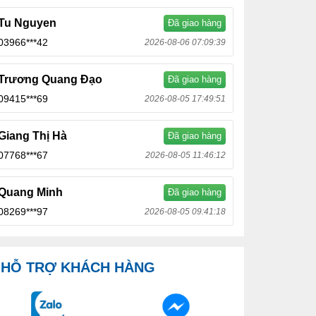
Tu Nguyen
Đã giao hàng
03966***42
2026-08-06 07:09:39
Trương Quang Đạo
Đã giao hàng
09415***69
2026-08-05 17:49:51
Giang Thị Hà
Đã giao hàng
07768***67
2026-08-05 11:46:12
Quang Minh
Đã giao hàng
08269***97
2026-08-05 09:41:18
HỖ TRỢ KHÁCH HÀNG