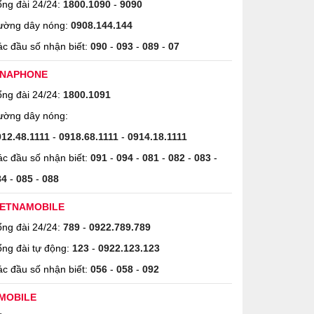
ng đài 24/24:
1800.1090
-
9090
ường dây nóng:
0908.144.144
c đầu số nhận biết:
090
-
093
-
089
-
07
INAPHONE
ng đài 24/24:
1800.1091
ường dây nóng:
912.48.1111
-
0918.68.1111
-
0914.18.1111
c đầu số nhận biết:
091
-
094
-
081
-
082
-
083
-
84
-
085
-
088
IETNAMOBILE
ng đài 24/24:
789
-
0922.789.789
ng đài tự động:
123
-
0922.123.123
c đầu số nhận biết:
056
-
058
-
092
MOBILE