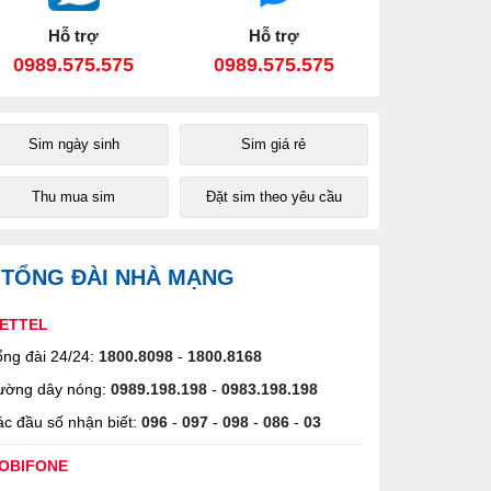
Hỗ trợ
Hỗ trợ
0989.575.575
0989.575.575
Sim ngày sinh
Sim giá rẻ
Thu mua sim
Đặt sim theo yêu cầu
TỔNG ĐÀI NHÀ MẠNG
IETTEL
ng đài 24/24:
1800.8098
-
1800.8168
ường dây nóng:
0989.198.198
-
0983.198.198
c đầu số nhận biết:
096
-
097
-
098
-
086
-
03
OBIFONE