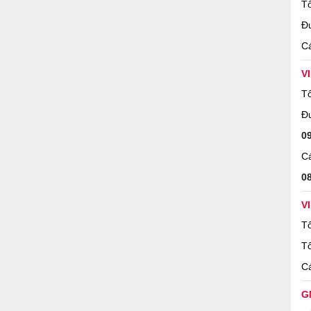
Tổ
Đ
Cá
V
Tổ
Đ
0
Cá
0
V
Tổ
Tổ
Cá
G