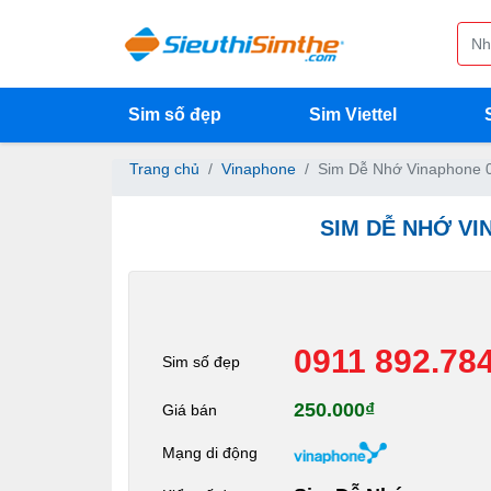
Sim số đẹp
Sim Viettel
Trang chủ
Vinaphone
Sim Dễ Nhớ Vinaphone 
SIM DỄ NHỚ VI
0911 892.78
Sim số đẹp
250.000₫
Giá bán
Mạng di động