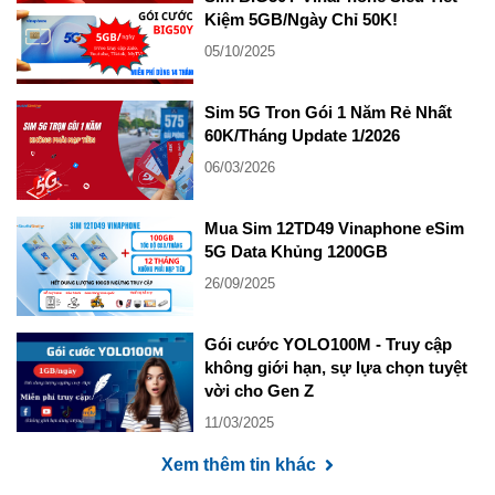
Kiệm 5GB/Ngày Chỉ 50K!
05/10/2025
Sim 5G Tron Gói 1 Năm Rẻ Nhất
60K/Tháng Update 1/2026
06/03/2026
Mua Sim 12TD49 Vinaphone eSim
5G Data Khủng 1200GB
26/09/2025
Gói cước YOLO100M - Truy cập
không giới hạn, sự lựa chọn tuyệt
vời cho Gen Z
11/03/2025
Xem thêm tin khác