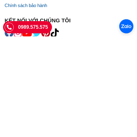
Chính sách bảo hành
KẾT NỐI VỚI CHÚNG TÔI
0989.575.575
SIÊU THỊ SIM THẺ
Sieuthisimthe.com là trang web chuyên về
sim số đẹp
- Một dịch vụ
của Công ty TNHH SHOPSUMO
Giấy phép KD số 0107957761 cấp tại Sở Kế hoạch và đầu tư Hà Nội.
Văn phòng: 73 Trường Chinh, Phương Liệt, Hà Nội
Ngày làm việc: Thứ hai - CN
Hotline:
0989.575.575
Giờ mở cửa: 8h - 18h00
Email: info@sieuthisimthe.com