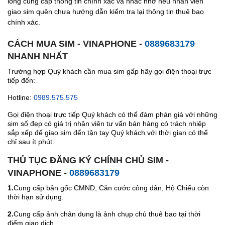
lòng cung cấp thông tin chính xác và nhắc nhở nếu nhân viên
giao sim quên chưa hướng dẫn kiểm tra lại thông tin thuê bao
chính xác.
CÁCH MUA SIM - VINAPHONE -
0889683179
NHANH NHẤT
Trường hợp Quý khách cần mua sim gấp hãy gọi điện thoại trực
tiếp đến:
Hotline:
0989.575.575
Gọi điện thoại trực tiếp Quý khách có thể đàm phán giá với những
sim số đẹp có giá trị nhân viên tư vấn bán hàng có trách nhiệp
sắp xếp để giao sim đến tận tay Quý khách với thời gian có thể
chỉ sau ít phút.
THỦ TỤC ĐĂNG KÝ CHÍNH CHỦ SIM -
VINAPHONE -
0889683179
1.
Cung cấp bản gốc CMND, Căn cước công dân, Hộ Chiếu còn
thời hạn sử dụng.
2.
Cung cấp ảnh chân dung là ảnh chụp chủ thuê bao tại thời
điểm giao dịch.