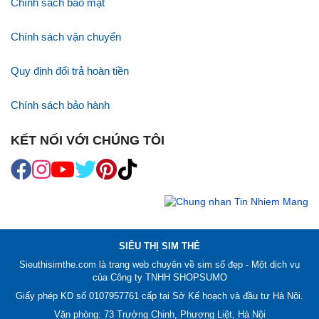
Chính sách bảo mật
Chính sách vận chuyển
Quy định đổi trả hoàn tiền
Chính sách bảo hành
KẾT NỐI VỚI CHÚNG TÔI
SIÊU THỊ SIM THẺ
Sieuthisimthe.com là trang web chuyên về
sim số đẹp
- Một dịch vụ
của Công ty TNHH SHOPSUMO
Giấy phép KD số 0107957761 cấp tại Sở Kế hoạch và đầu tư Hà Nội.
Văn phòng: 73 Trường Chinh, Phương Liệt, Hà Nội