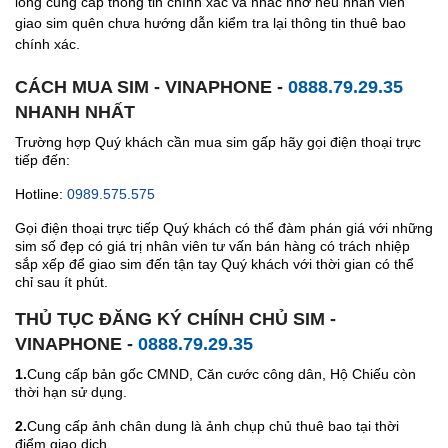
lòng cung cấp thông tin chính xác và nhắc nhở nếu nhân viên
giao sim quên chưa hướng dẫn kiểm tra lại thông tin thuê bao
chính xác.
CÁCH MUA SIM - VINAPHONE -
0888.79.29.35
NHANH NHẤT
Trường hợp Quý khách cần mua sim gấp hãy gọi điện thoại trực
tiếp đến:
Hotline:
0989.575.575
Gọi điện thoại trực tiếp Quý khách có thể đàm phán giá với những
sim số đẹp có giá trị nhân viên tư vấn bán hàng có trách nhiệp
sắp xếp để giao sim đến tận tay Quý khách với thời gian có thể
chỉ sau ít phút.
THỦ TỤC ĐĂNG KÝ CHÍNH CHỦ SIM -
VINAPHONE -
0888.79.29.35
1.
Cung cấp bản gốc CMND, Căn cước công dân, Hộ Chiếu còn
thời hạn sử dụng.
2.
Cung cấp ảnh chân dung là ảnh chụp chủ thuê bao tại thời
điểm giao dịch.