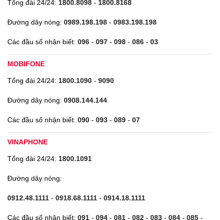
Tổng đài 24/24:
1800.8098
-
1800.8168
Đường dây nóng:
0989.198.198
-
0983.198.198
Các đầu số nhận biết:
096
-
097
-
098
-
086
-
03
MOBIFONE
Tổng đài 24/24:
1800.1090
-
9090
Đường dây nóng:
0908.144.144
Các đầu số nhận biết:
090
-
093
-
089
-
07
VINAPHONE
Tổng đài 24/24:
1800.1091
Đường dây nóng:
0912.48.1111
-
0918.68.1111
-
0914.18.1111
Các đầu số nhận biết:
091
-
094
-
081
-
082
-
083
-
084
-
085
-