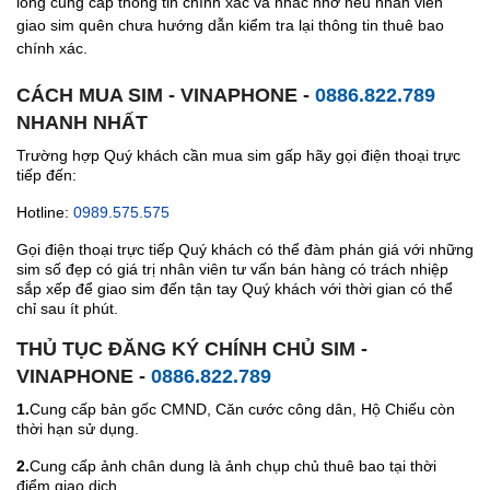
lòng cung cấp thông tin chính xác và nhắc nhở nếu nhân viên
giao sim quên chưa hướng dẫn kiểm tra lại thông tin thuê bao
chính xác.
CÁCH MUA SIM - VINAPHONE -
0886.822.789
NHANH NHẤT
Trường hợp Quý khách cần mua sim gấp hãy gọi điện thoại trực
tiếp đến:
Hotline:
0989.575.575
Gọi điện thoại trực tiếp Quý khách có thể đàm phán giá với những
sim số đẹp có giá trị nhân viên tư vấn bán hàng có trách nhiệp
sắp xếp để giao sim đến tận tay Quý khách với thời gian có thể
chỉ sau ít phút.
THỦ TỤC ĐĂNG KÝ CHÍNH CHỦ SIM -
VINAPHONE -
0886.822.789
1.
Cung cấp bản gốc CMND, Căn cước công dân, Hộ Chiếu còn
thời hạn sử dụng.
2.
Cung cấp ảnh chân dung là ảnh chụp chủ thuê bao tại thời
điểm giao dịch.