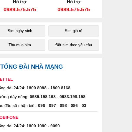
Hỗ trợ
Hỗ trợ
0989.575.575
0989.575.575
Sim ngày sinh
Sim giá rẻ
Thu mua sim
Đặt sim theo yêu cầu
TỔNG ĐÀI NHÀ MẠNG
IETTEL
ng đài 24/24:
1800.8098
-
1800.8168
ường dây nóng:
0989.198.198
-
0983.198.198
c đầu số nhận biết:
096
-
097
-
098
-
086
-
03
OBIFONE
ng đài 24/24:
1800.1090
-
9090