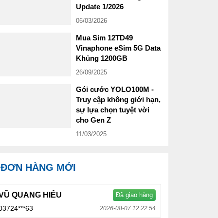
Update 1/2026
06/03/2026
Mua Sim 12TD49
Vinaphone eSim 5G Data
Khủng 1200GB
26/09/2025
Gói cước YOLO100M -
Truy cập không giới hạn,
sự lựa chọn tuyệt vời
cho Gen Z
11/03/2025
ĐƠN HÀNG MỚI
VŨ QUANG HIẾU
Đã giao hàng
03724***63
2026-08-07 12:22:54