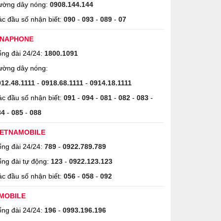
ường dây nóng:
0908.144.144
c đầu số nhận biết:
090
-
093
-
089
-
07
INAPHONE
ng đài 24/24:
1800.1091
ường dây nóng:
912.48.1111
-
0918.68.1111
-
0914.18.1111
c đầu số nhận biết:
091
-
094
-
081
-
082
-
083
-
84
-
085
-
088
IETNAMOBILE
ng đài 24/24:
789
-
0922.789.789
ng đài tự động:
123
-
0922.123.123
c đầu số nhận biết:
056
-
058
-
092
MOBILE
ng đài 24/24:
196
-
0993.196.196