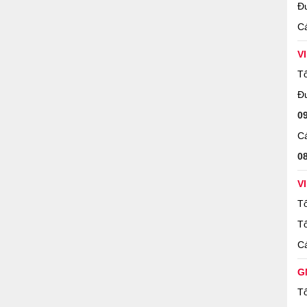
Đ
Cá
V
Tổ
Đ
0
Cá
0
V
Tổ
Tổ
Cá
G
Tổ