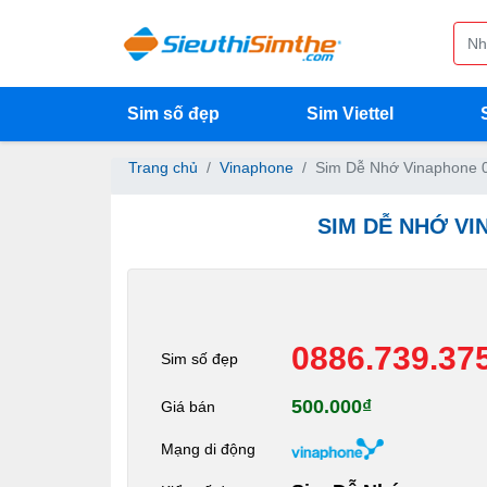
Sim số đẹp
Sim Viettel
Trang chủ
Vinaphone
Sim Dễ Nhớ Vinaphone 
SIM DỄ NHỚ VI
0886.739.37
Sim số đẹp
500.000₫
Giá bán
Mạng di động