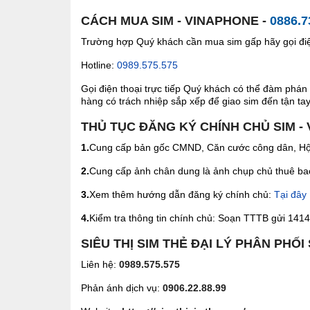
CÁCH MUA SIM - VINAPHONE -
0886.7
Trường hợp Quý khách cần mua sim gấp hãy gọi điện
Hotline:
0989.575.575
Gọi điện thoại trực tiếp Quý khách có thể đàm phán 
hàng có trách nhiệp sắp xếp để giao sim đến tận tay 
THỦ TỤC ĐĂNG KÝ CHÍNH CHỦ SIM -
1.
Cung cấp bản gốc CMND, Căn cước công dân, Hộ 
2.
Cung cấp ảnh chân dung là ảnh chụp chủ thuê bao 
3.
Xem thêm hướng dẫn đăng ký chính chủ:
Tại đây
4.
Kiểm tra thông tin chính chủ: Soạn TTTB gửi 1414 
SIÊU THỊ SIM THẺ ĐẠI LÝ PHÂN PHỐI
Liên hệ:
0989.575.575
Phản ánh dịch vụ:
0906.22.88.99