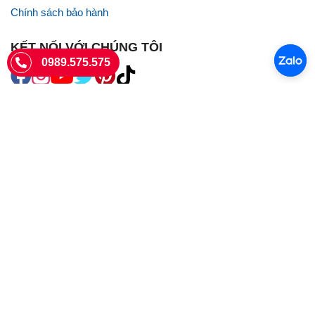
Chính sách bảo hành
KẾT NỐI VỚI CHÚNG TÔI
0989.575.575
SIÊU THỊ SIM THẺ
Sieuthisimthe.com là trang web chuyên về
sim số đẹp
- Một dịch vụ
của Công ty TNHH SHOPSUMO
Giấy phép KD số 0107957761 cấp tại Sở Kế hoạch và đầu tư Hà Nội.
Văn phòng: 73 Trường Chinh, Phương Liệt, Hà Nội
Ngày làm việc: Thứ hai - CN
Hotline:
0989.575.575
Giờ mở cửa: 8h - 18h00
Email: info@sieuthisimthe.com