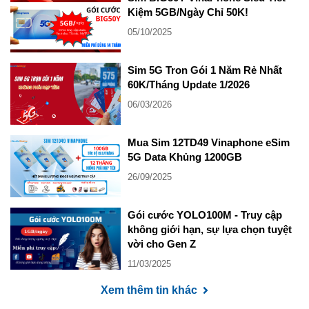
Kiệm 5GB/Ngày Chỉ 50K!
05/10/2025
Sim 5G Tron Gói 1 Năm Rẻ Nhất
60K/Tháng Update 1/2026
06/03/2026
Mua Sim 12TD49 Vinaphone eSim
5G Data Khủng 1200GB
26/09/2025
Gói cước YOLO100M - Truy cập
không giới hạn, sự lựa chọn tuyệt
vời cho Gen Z
11/03/2025
Xem thêm tin khác