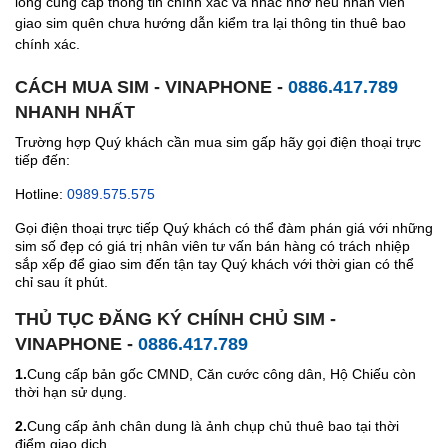
lòng cung cấp thông tin chính xác và nhắc nhở nếu nhân viên
giao sim quên chưa hướng dẫn kiểm tra lại thông tin thuê bao
chính xác.
CÁCH MUA SIM - VINAPHONE -
0886.417.789
NHANH NHẤT
Trường hợp Quý khách cần mua sim gấp hãy gọi điện thoại trực
tiếp đến:
Hotline:
0989.575.575
Gọi điện thoại trực tiếp Quý khách có thể đàm phán giá với những
sim số đẹp có giá trị nhân viên tư vấn bán hàng có trách nhiệp
sắp xếp để giao sim đến tận tay Quý khách với thời gian có thể
chỉ sau ít phút.
THỦ TỤC ĐĂNG KÝ CHÍNH CHỦ SIM -
VINAPHONE -
0886.417.789
1.
Cung cấp bản gốc CMND, Căn cước công dân, Hộ Chiếu còn
thời hạn sử dụng.
2.
Cung cấp ảnh chân dung là ảnh chụp chủ thuê bao tại thời
điểm giao dịch.