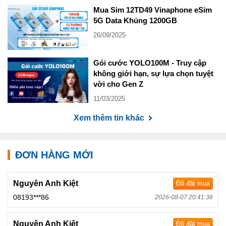
Mua Sim 12TD49 Vinaphone eSim
5G Data Khủng 1200GB
26/09/2025
Gói cước YOLO100M - Truy cập
không giới hạn, sự lựa chọn tuyệt
vời cho Gen Z
11/03/2025
Xem thêm tin khác
ĐƠN HÀNG MỚI
Nguyên Anh Kiệt
Đã đặt mua
08193***86
2026-08-07 20:41:36
Nguyên Anh Kiệt
Đã đặt mua