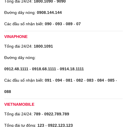
Tổng đài 24/24:
1800.1090
-
9090
Đường dây nóng:
0908.144.144
Các đầu số nhận biết:
090
-
093
-
089
-
07
VINAPHONE
Tổng đài 24/24:
1800.1091
Đường dây nóng:
0912.48.1111
-
0918.68.1111
-
0914.18.1111
Các đầu số nhận biết:
091
-
094
-
081
-
082
-
083
-
084
-
085
-
088
VIETNAMOBILE
Tổng đài 24/24:
789
-
0922.789.789
Tổng đài tự động:
123
-
0922.123.123