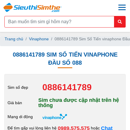
togg
Trang chủ
Vinaphone
0886141789 Sim Số Tiến vinaphone Đầu
0886141789 SIM SỐ TIẾN VINAPHONE
ĐẦU SỐ 088
0886141789
Sim số đẹp
Sim chưa được cập nhật trên hệ
Giá bán
thống
Mạng di động
0989.575.575
Chat
Để tìm gấp vui lòng liên hệ
hoặc