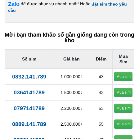
Zalo
để được phục vụ nhanh nhất! Hoặc
đặt sim theo yêu
cầu
Mời bạn tham khảo số gần giống đang còn trong
kho
Mua
Số sim
Giá bán
Điểm
Sim
0832.141.789
1.000.000₫
43
Mua sim
0364141789
1.500.000₫
43
Mua sim
0797141789
2.200.000₫
53
Mua sim
0889.141.789
2.500.000₫
55
Mua sim