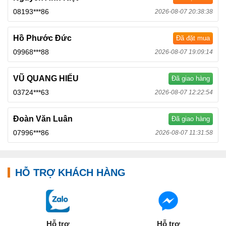
08193***86
2026-08-07 20:38:38
Hồ Phước Đức
Đã đặt mua
09968***88
2026-08-07 19:09:14
VŨ QUANG HIẾU
Đã giao hàng
03724***63
2026-08-07 12:22:54
Đoàn Văn Luân
Đã giao hàng
07996***86
2026-08-07 11:31:58
HỖ TRỢ KHÁCH HÀNG
Hỗ trợ
Hỗ trợ