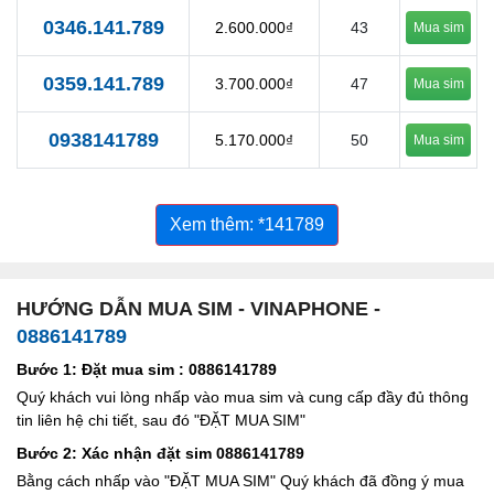
0346.141.789
2.600.000₫
43
Mua sim
0359.141.789
3.700.000₫
47
Mua sim
0938141789
5.170.000₫
50
Mua sim
Xem thêm: *141789
HƯỚNG DẪN MUA SIM - VINAPHONE -
0886141789
Bước 1: Đặt mua sim : 0886141789
Quý khách vui lòng nhấp vào mua sim và cung cấp đầy đủ thông
tin liên hệ chi tiết, sau đó "ĐẶT MUA SIM"
Bước 2: Xác nhận đặt sim 0886141789
Bằng cách nhấp vào "ĐẶT MUA SIM" Quý khách đã đồng ý mua