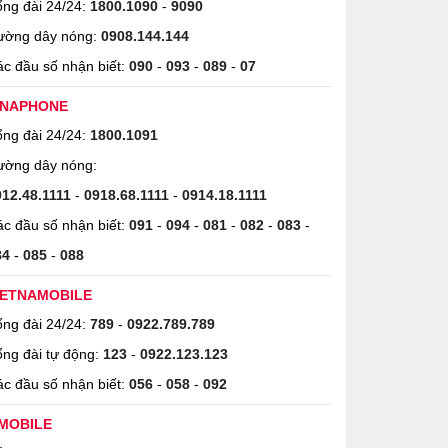
ng đài 24/24:
1800.1090
-
9090
ường dây nóng:
0908.144.144
c đầu số nhận biết:
090
-
093
-
089
-
07
INAPHONE
ng đài 24/24:
1800.1091
ường dây nóng:
912.48.1111
-
0918.68.1111
-
0914.18.1111
c đầu số nhận biết:
091
-
094
-
081
-
082
-
083
-
84
-
085
-
088
IETNAMOBILE
ng đài 24/24:
789
-
0922.789.789
ng đài tự động:
123
-
0922.123.123
c đầu số nhận biết:
056
-
058
-
092
MOBILE