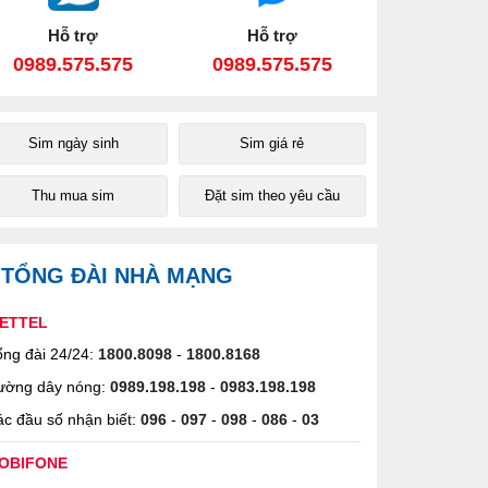
Hỗ trợ
Hỗ trợ
0989.575.575
0989.575.575
Sim ngày sinh
Sim giá rẻ
Thu mua sim
Đặt sim theo yêu cầu
TỔNG ĐÀI NHÀ MẠNG
IETTEL
ng đài 24/24:
1800.8098
-
1800.8168
ường dây nóng:
0989.198.198
-
0983.198.198
c đầu số nhận biết:
096
-
097
-
098
-
086
-
03
OBIFONE