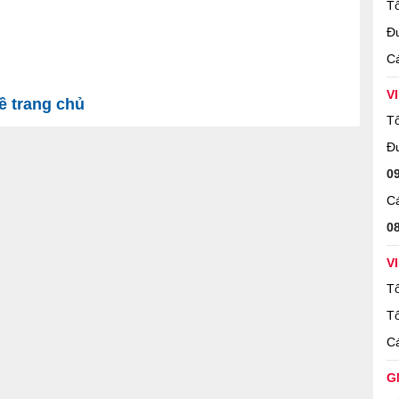
Tổ
Đ
Cá
V
 trang chủ
Tổ
Đ
0
Cá
0
V
Tổ
Tổ
Cá
G