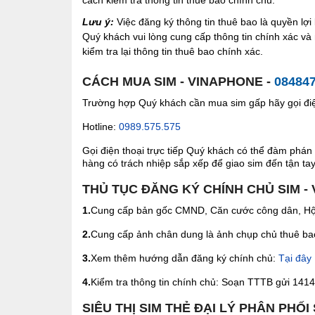
Lưu ý:
Việc đăng ký thông tin thuê bao là quyền l
Quý khách vui lòng cung cấp thông tin chính xác v
kiểm tra lại thông tin thuê bao chính xác.
CÁCH MUA SIM - VINAPHONE -
08484
Trường hợp Quý khách cần mua sim gấp hãy gọi điện
Hotline:
0989.575.575
Gọi điện thoại trực tiếp Quý khách có thể đàm phán 
hàng có trách nhiệp sắp xếp để giao sim đến tận tay 
THỦ TỤC ĐĂNG KÝ CHÍNH CHỦ SIM -
1.
Cung cấp bản gốc CMND, Căn cước công dân, Hộ 
2.
Cung cấp ảnh chân dung là ảnh chụp chủ thuê bao 
3.
Xem thêm hướng dẫn đăng ký chính chủ:
Tại đây
4.
Kiểm tra thông tin chính chủ: Soạn TTTB gửi 1414 
SIÊU THỊ SIM THẺ ĐẠI LÝ PHÂN PHỐI