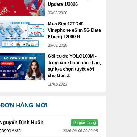
Update 1/2026
06/03/2026
Mua Sim 12TD49
Vinaphone eSim 5G Data
Khủng 1200GB
26/09/2025
Gói cước YOLO100M -
Truy cập không giới hạn,
sự lựa chọn tuyệt vời
cho Gen Z
11/03/2025
ĐƠN HÀNG MỚI
Nguyễn Đình Huấn
Đã giao hàng
03999***35
2026-08-06 20:22:05