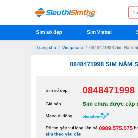
Sim số đẹp
Sim Viettel
Trang chủ
Vinaphone
0848471998 Sim Năm Si
0848471998 SIM NĂM 
0848471998
Sim số đẹp
Sim chưa được cập n
Giá bán
Mạng di động
0989.575.575
Để tìm gấp vui lòng liên hệ
h
sim theo yêu cầu