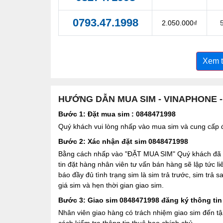
0793.47.1998
2.050.000₫
Xem 
HƯỚNG DẪN MUA SIM - VINAPHONE 
Bước 1: Đặt mua sim : 0848471998
Quý khách vui lòng nhấp vào mua sim và cung cấp đầ
Bước 2: Xác nhận đặt sim 0848471998
Bằng cách nhấp vào "ĐẶT MUA SIM" Quý khách đã đồ
tin đặt hàng nhân viên tư vấn bán hàng sẽ lập tức l
báo đầy đủ tình trạng sim là sim trả trước, sim trả
giá sim và hẹn thời gian giao sim.
Bước 3: Giao sim 0848471998 đăng ký thông tin
Nhân viên giao hàng có trách nhiệm giao sim đến tậ
cách kiểm tra thông tin thuê bao chính chủ.