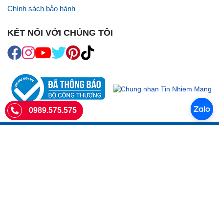
Chính sách bảo hành
KẾT NỐI VỚI CHÚNG TÔI
0989.575.575
SIÊU THỊ SIM THẺ
Sieuthisimthe.com là trang web chuyên về
sim số đẹp
- Một dịch vụ
của Công ty TNHH SHOPSUMO
Giấy phép KD số 0107957761 cấp tại Sở Kế hoạch và đầu tư Hà Nội.
Văn phòng: 73 Trường Chinh, Phương Liệt, Hà Nội
Ngày làm việc: Thứ hai - CN
Hotline:
0989.575.575
Giờ mở cửa: 8h - 18h00
Email: info@sieuthisimthe.com