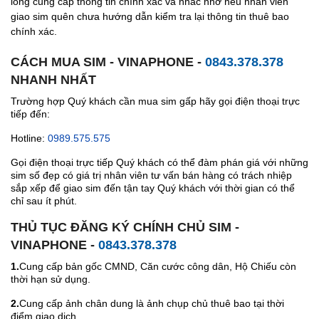
lòng cung cấp thông tin chính xác và nhắc nhở nếu nhân viên
giao sim quên chưa hướng dẫn kiểm tra lại thông tin thuê bao
chính xác.
CÁCH MUA SIM - VINAPHONE -
0843.378.378
NHANH NHẤT
Trường hợp Quý khách cần mua sim gấp hãy gọi điện thoại trực
tiếp đến:
Hotline:
0989.575.575
Gọi điện thoại trực tiếp Quý khách có thể đàm phán giá với những
sim số đẹp có giá trị nhân viên tư vấn bán hàng có trách nhiệp
sắp xếp để giao sim đến tận tay Quý khách với thời gian có thể
chỉ sau ít phút.
THỦ TỤC ĐĂNG KÝ CHÍNH CHỦ SIM -
VINAPHONE -
0843.378.378
1.
Cung cấp bản gốc CMND, Căn cước công dân, Hộ Chiếu còn
thời hạn sử dụng.
2.
Cung cấp ảnh chân dung là ảnh chụp chủ thuê bao tại thời
điểm giao dịch.