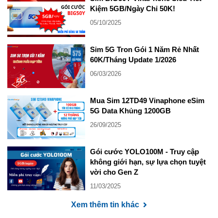
Kiệm 5GB/Ngày Chỉ 50K!
05/10/2025
Sim 5G Tron Gói 1 Năm Rẻ Nhất
60K/Tháng Update 1/2026
06/03/2026
Mua Sim 12TD49 Vinaphone eSim
5G Data Khủng 1200GB
26/09/2025
Gói cước YOLO100M - Truy cập
không giới hạn, sự lựa chọn tuyệt
vời cho Gen Z
11/03/2025
Xem thêm tin khác