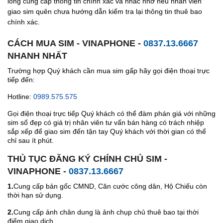
lòng cung cấp thông tin chính xác và nhắc nhở nếu nhân viên
giao sim quên chưa hướng dẫn kiểm tra lại thông tin thuê bao
chính xác.
CÁCH MUA SIM - VINAPHONE -
0837.13.6667
NHANH NHẤT
Trường hợp Quý khách cần mua sim gấp hãy gọi điện thoại trực
tiếp đến:
Hotline:
0989.575.575
Gọi điện thoại trực tiếp Quý khách có thể đàm phán giá với những
sim số đẹp có giá trị nhân viên tư vấn bán hàng có trách nhiệp
sắp xếp để giao sim đến tận tay Quý khách với thời gian có thể
chỉ sau ít phút.
THỦ TỤC ĐĂNG KÝ CHÍNH CHỦ SIM -
VINAPHONE -
0837.13.6667
1.
Cung cấp bản gốc CMND, Căn cước công dân, Hộ Chiếu còn
thời hạn sử dụng.
2.
Cung cấp ảnh chân dung là ảnh chụp chủ thuê bao tại thời
điểm giao dịch.