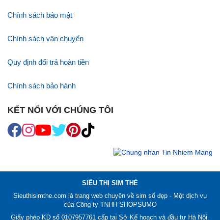
Chính sách bảo mật
Chính sách vận chuyển
Quy định đổi trả hoàn tiền
Chính sách bảo hành
KẾT NỐI VỚI CHÚNG TÔI
SIÊU THỊ SIM THẺ
Sieuthisimthe.com là trang web chuyên về
sim số đẹp
- Một dịch vụ
của Công ty TNHH SHOPSUMO
Giấy phép KD số 0107957761 cấp tại Sở Kế hoạch và đầu tư Hà Nội.